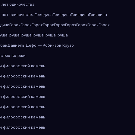
 лет одиночества
 лет одиночества
Говядина
Говядина
Говядина
Говядина
ядина
Горох
Горох
Горох
Горох
Горох
Горох
Горох
Горох
Горох
руша
Груша
Груша
Груша
Груша
Груша
абан
Даниэль Дефо — Робинзон Крузо
астью во ржи
 и философский камень
 и философский камень
 и философский камень
 и философский камень
 и философский камень
 и философский камень
 и философский камень