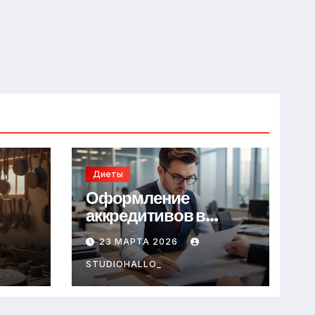
Диеты
Оформление
аккредитивов в
международной
23 МАРТА 2026
торговле
STUDIOHALLO_