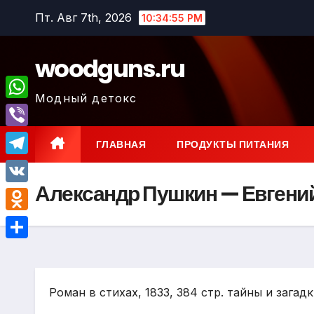
Перейти
Пт. Авг 7th, 2026
10:34:56 PM
к
содержимому
woodguns.ru
Модный детокс
W
h
V
ГЛАВНАЯ
ПРОДУКТЫ ПИТАНИЯ
a
i
T
t
b
Александр Пушкин — Евгени
e
V
s
e
l
K
A
O
r
e
p
d
О
g
p
n
т
r
o
Роман в стихах, 1833, 384 стр. тайны и загад
п
a
k