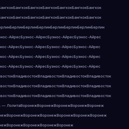
Бангкок
Бангкок
Бангкок
Бангкок
Бангкок
Бангкок
Бангкок
Бангкок
Бангкок
Бангкок
Бангкок
Бангкок
Бангкок
Бангкок
ерлин
Берлин
Берлин
Берлин
Берлин
Берлин
Берлин
Берлин
энос-Айрес
Буэнос-Айрес
Буэнос-Айрес
Буэнос-Айрес
энос-Айрес
Буэнос-Айрес
Буэнос-Айрес
Буэнос-Айрес
энос-Айрес
Буэнос-Айрес
Буэнос-Айрес
Буэнос-Айрес
энос-Айрес
Буэнос-Айрес
Буэнос-Айрес
Буэнос-Айрес
восток
Владивосток
Владивосток
Владивосток
Владивосток
восток
Владивосток
Владивосток
Владивосток
Владивосток
восток
Владивосток
Владивосток
Владивосток
Владивосток
в — Лолита
Воронеж
Воронеж
Воронеж
Воронеж
Воронеж
неж
Воронеж
Воронеж
Воронеж
Воронеж
Воронеж
Воронеж
неж
Воронеж
Воронеж
Воронеж
Воронеж