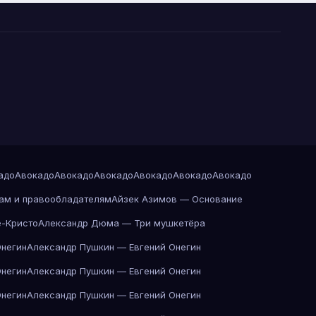
адо
Авокадо
Авокадо
Авокадо
Авокадо
Авокадо
Авокадо
ам и правообладателям
Айзек Азимов — Основание
-Кристо
Александр Дюма — Три мушкетёра
Онегин
Александр Пушкин — Евгений Онегин
Онегин
Александр Пушкин — Евгений Онегин
Онегин
Александр Пушкин — Евгений Онегин