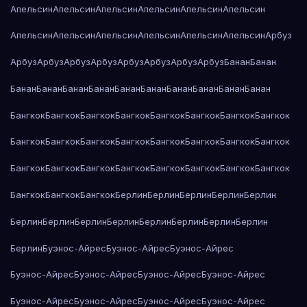
Апельсин
Апельсин
Апельсин
Апельсин
Апельсин
Апельсин
Апельсин
Апельсин
Апельсин
Апельсин
Апельсин
Апельсин
Арбуз
Арбуз
Арбуз
Арбуз
Арбуз
Арбуз
Арбуз
Арбуз
Арбуз
Банан
Банан
Банан
Банан
Банан
Банан
Банан
Банан
Банан
Банан
Банан
Банан
Бангкок
Бангкок
Бангкок
Бангкок
Бангкок
Бангкок
Бангкок
Бангкок
Бангкок
Бангкок
Бангкок
Бангкок
Бангкок
Бангкок
Бангкок
Бангкок
Бангкок
Бангкок
Бангкок
Бангкок
Бангкок
Бангкок
Бангкок
Бангкок
Бангкок
Бангкок
Бангкок
Берлин
Берлин
Берлин
Берлин
Берлин
Берлин
Берлин
Берлин
Берлин
Берлин
Берлин
Берлин
Берлин
Берлин
Буэнос-Айрес
Буэнос-Айрес
Буэнос-Айрес
Буэнос-Айрес
Буэнос-Айрес
Буэнос-Айрес
Буэнос-Айрес
Буэнос-Айрес
Буэнос-Айрес
Буэнос-Айрес
Буэнос-Айрес