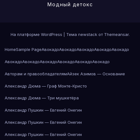
Модный детокс
На платформе WordPress
|
Тема newstack от
Themeansar
.
Home
Sample Page
Авокадо
Авокадо
Авокадо
Авокадо
Авокадо
Авокадо
Авокадо
Авокадо
Авокадо
Авокадо
Авокадо
Авторам и правообладателям
Айзек Азимов — Основание
Александр Дюма — Граф Монте-Кристо
Александр Дюма — Три мушкетёра
Александр Пушкин — Евгений Онегин
Александр Пушкин — Евгений Онегин
Александр Пушкин — Евгений Онегин