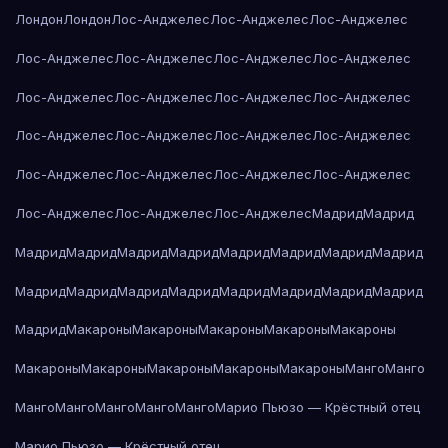
Лондон
Лондон
Лос-Анджелес
Лос-Анджелес
Лос-Анджелес
Лос-Анджелес
Лос-Анджелес
Лос-Анджелес
Лос-Анджелес
Лос-Анджелес
Лос-Анджелес
Лос-Анджелес
Лос-Анджелес
Лос-Анджелес
Лос-Анджелес
Лос-Анджелес
Лос-Анджелес
Лос-Анджелес
Лос-Анджелес
Лос-Анджелес
Лос-Анджелес
Лос-Анджелес
Лос-Анджелес
Лос-Анджелес
Мадрид
Мадрид
Мадрид
Мадрид
Мадрид
Мадрид
Мадрид
Мадрид
Мадрид
Мадрид
Мадрид
Мадрид
Мадрид
Мадрид
Мадрид
Мадрид
Мадрид
Мадрид
Мадрид
Макароны
Макароны
Макароны
Макароны
Макароны
Макароны
Макароны
Макароны
Макароны
Макароны
Манго
Манго
Манго
Манго
Манго
Манго
Манго
Марио Пьюзо — Крёстный отец
Марио Пьюзо — Крёстный отец