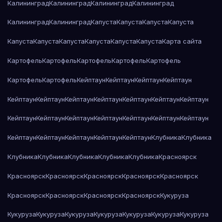
Калининград
Калининград
Калининград
Калининград
Калининград
Калининград
Капуста
Капуста
Капуста
Капуста
Капуста
Капуста
Капуста
Капуста
Капуста
Капуста
Карта сайта
Картофель
Картофель
Картофель
Картофель
Картофель
Картофель
Картофель
Кейптаун
Кейптаун
Кейптаун
Кейптаун
Кейптаун
Кейптаун
Кейптаун
Кейптаун
Кейптаун
Кейптаун
Кейптаун
Кейптаун
Кейптаун
Кейптаун
Кейптаун
Кейптаун
Кейптаун
Кейптаун
Кейптаун
Кейптаун
Кейптаун
Кейптаун
Кейптаун
Клубника
Клубника
Клубника
Клубника
Клубника
Клубника
Клубника
Красноярск
Красноярск
Красноярск
Красноярск
Красноярск
Красноярск
Красноярск
Красноярск
Красноярск
Красноярск
Кукуруза
Кукуруза
Кукуруза
Кукуруза
Кукуруза
Кукуруза
Кукуруза
Кукуруза