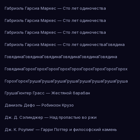
Габриэль Гарсиа Маркес — Сто лет одиночества
Габриэль Гарсиа Маркес — Сто лет одиночества
Габриэль Гарсиа Маркес — Сто лет одиночества
Габриэль Гарсиа Маркес — Сто лет одиночества
Говядина
Говядина
Говядина
Говядина
Говядина
Говядина
Говядина
Говядина
Горох
Горох
Горох
Горох
Горох
Горох
Горох
Горох
Горох
Горох
Горох
Груша
Груша
Груша
Груша
Груша
Груша
Груша
Груша
Груша
Гюнтер Грасс — Жестяной барабан
Даниэль Дефо — Робинзон Крузо
Дж. Д. Сэлинджер — Над пропастью во ржи
Дж. К. Роулинг — Гарри Поттер и философский камень