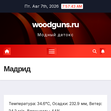
Перейти
Пт. Авг 7th, 2026
7:57:44 AM
к
содержимому
woodguns.ru
Модный детокс
Мадрид
Температура: 34.6°C, Осадки: 232.9 мм, Ветер: