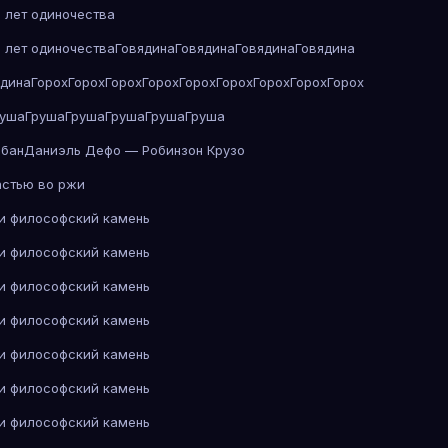
 лет одиночества
 лет одиночества
Говядина
Говядина
Говядина
Говядина
ядина
Горох
Горох
Горох
Горох
Горох
Горох
Горох
Горох
Горох
руша
Груша
Груша
Груша
Груша
Груша
абан
Даниэль Дефо — Робинзон Крузо
астью во ржи
 и философский камень
 и философский камень
 и философский камень
 и философский камень
 и философский камень
 и философский камень
 и философский камень