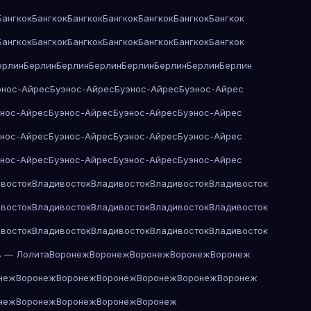
Бангкок
Бангкок
Бангкок
Бангкок
Бангкок
Бангкок
Бангкок
Бангкок
Бангкок
Бангкок
Бангкок
Бангкок
Бангкок
Бангкок
ерлин
Берлин
Берлин
Берлин
Берлин
Берлин
Берлин
Берлин
энос-Айрес
Буэнос-Айрес
Буэнос-Айрес
Буэнос-Айрес
энос-Айрес
Буэнос-Айрес
Буэнос-Айрес
Буэнос-Айрес
энос-Айрес
Буэнос-Айрес
Буэнос-Айрес
Буэнос-Айрес
энос-Айрес
Буэнос-Айрес
Буэнос-Айрес
Буэнос-Айрес
восток
Владивосток
Владивосток
Владивосток
Владивосток
восток
Владивосток
Владивосток
Владивосток
Владивосток
восток
Владивосток
Владивосток
Владивосток
Владивосток
в — Лолита
Воронеж
Воронеж
Воронеж
Воронеж
Воронеж
неж
Воронеж
Воронеж
Воронеж
Воронеж
Воронеж
Воронеж
неж
Воронеж
Воронеж
Воронеж
Воронеж