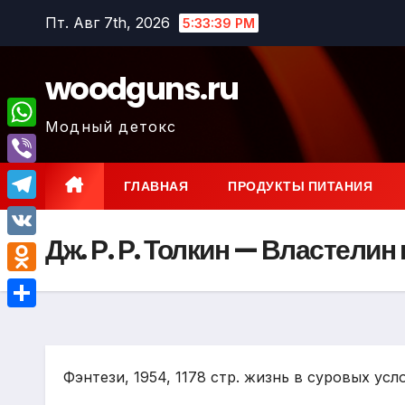
Перейти
Пт. Авг 7th, 2026
5:33:40 PM
к
содержимому
woodguns.ru
Модный детокс
W
h
V
ГЛАВНАЯ
ПРОДУКТЫ ПИТАНИЯ
a
i
T
t
b
Дж. Р. Р. Толкин — Властелин
e
V
s
e
l
K
A
O
r
e
p
d
О
g
p
n
т
r
o
Фэнтези, 1954, 1178 стр. жизнь в суровых усл
п
a
k