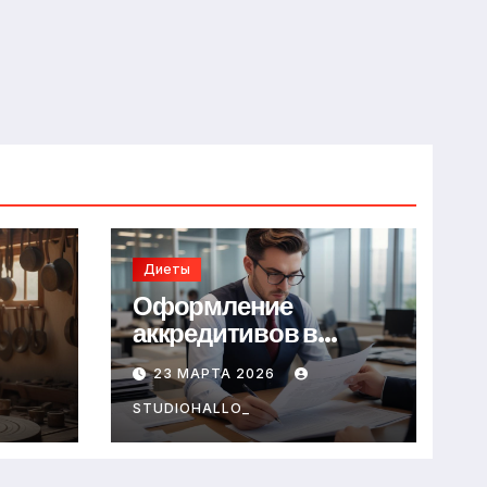
Диеты
Оформление
аккредитивов в
международной
23 МАРТА 2026
торговле
STUDIOHALLO_