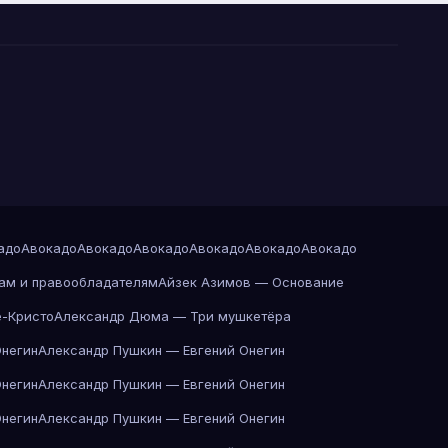
адо
Авокадо
Авокадо
Авокадо
Авокадо
Авокадо
Авокадо
ам и правообладателям
Айзек Азимов — Основание
-Кристо
Александр Дюма — Три мушкетёра
Онегин
Александр Пушкин — Евгений Онегин
Онегин
Александр Пушкин — Евгений Онегин
Онегин
Александр Пушкин — Евгений Онегин