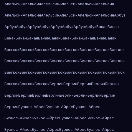
Апельсин
Апельсин
Апельсин
Апельсин
Апельсин
Апельсин
Апельсин
Апельсин
Апельсин
Апельсин
Апельсин
Апельсин
Арбуз
Арбуз
Арбуз
Арбуз
Арбуз
Арбуз
Арбуз
Арбуз
Арбуз
Банан
Банан
Банан
Банан
Банан
Банан
Банан
Банан
Банан
Банан
Банан
Банан
Бангкок
Бангкок
Бангкок
Бангкок
Бангкок
Бангкок
Бангкок
Бангкок
Бангкок
Бангкок
Бангкок
Бангкок
Бангкок
Бангкок
Бангкок
Бангкок
Бангкок
Бангкок
Бангкок
Бангкок
Бангкок
Бангкок
Бангкок
Бангкок
Бангкок
Бангкок
Бангкок
Берлин
Берлин
Берлин
Берлин
Берлин
Берлин
Берлин
Берлин
Берлин
Берлин
Берлин
Берлин
Берлин
Берлин
Буэнос-Айрес
Буэнос-Айрес
Буэнос-Айрес
Буэнос-Айрес
Буэнос-Айрес
Буэнос-Айрес
Буэнос-Айрес
Буэнос-Айрес
Буэнос-Айрес
Буэнос-Айрес
Буэнос-Айрес