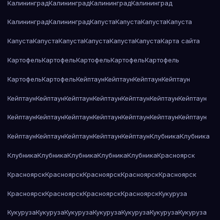
Калининград
Калининград
Калининград
Калининград
Калининград
Калининград
Капуста
Капуста
Капуста
Капуста
Капуста
Капуста
Капуста
Капуста
Капуста
Капуста
Карта сайта
Картофель
Картофель
Картофель
Картофель
Картофель
Картофель
Картофель
Кейптаун
Кейптаун
Кейптаун
Кейптаун
Кейптаун
Кейптаун
Кейптаун
Кейптаун
Кейптаун
Кейптаун
Кейптаун
Кейптаун
Кейптаун
Кейптаун
Кейптаун
Кейптаун
Кейптаун
Кейптаун
Кейптаун
Кейптаун
Кейптаун
Кейптаун
Кейптаун
Клубника
Клубника
Клубника
Клубника
Клубника
Клубника
Клубника
Красноярск
Красноярск
Красноярск
Красноярск
Красноярск
Красноярск
Красноярск
Красноярск
Красноярск
Красноярск
Кукуруза
Кукуруза
Кукуруза
Кукуруза
Кукуруза
Кукуруза
Кукуруза
Кукуруза