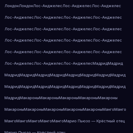
Лондон
Лондон
Лос-Анджелес
Лос-Анджелес
Лос-Анджелес
Лос-Анджелес
Лос-Анджелес
Лос-Анджелес
Лос-Анджелес
Лос-Анджелес
Лос-Анджелес
Лос-Анджелес
Лос-Анджелес
Лос-Анджелес
Лос-Анджелес
Лос-Анджелес
Лос-Анджелес
Лос-Анджелес
Лос-Анджелес
Лос-Анджелес
Лос-Анджелес
Лос-Анджелес
Лос-Анджелес
Лос-Анджелес
Мадрид
Мадрид
Мадрид
Мадрид
Мадрид
Мадрид
Мадрид
Мадрид
Мадрид
Мадрид
Мадрид
Мадрид
Мадрид
Мадрид
Мадрид
Мадрид
Мадрид
Мадрид
Мадрид
Макароны
Макароны
Макароны
Макароны
Макароны
Макароны
Макароны
Макароны
Макароны
Макароны
Манго
Манго
Манго
Манго
Манго
Манго
Манго
Марио Пьюзо — Крёстный отец
Марио Пьюзо — Крёстный отец