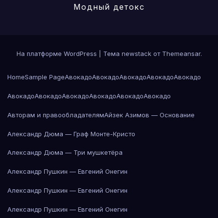
Модный детокс
На платформе WordPress
|
Тема newstack от
Themeansar
.
Home
Sample Page
Авокадо
Авокадо
Авокадо
Авокадо
Авокадо
Авокадо
Авокадо
Авокадо
Авокадо
Авокадо
Авокадо
Авторам и правообладателям
Айзек Азимов — Основание
Александр Дюма — Граф Монте-Кристо
Александр Дюма — Три мушкетёра
Александр Пушкин — Евгений Онегин
Александр Пушкин — Евгений Онегин
Александр Пушкин — Евгений Онегин