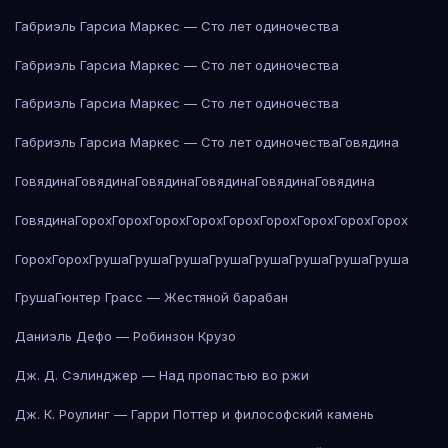
Габриэль Гарсиа Маркес — Сто лет одиночества
Габриэль Гарсиа Маркес — Сто лет одиночества
Габриэль Гарсиа Маркес — Сто лет одиночества
Габриэль Гарсиа Маркес — Сто лет одиночества
Говядина
Говядина
Говядина
Говядина
Говядина
Говядина
Говядина
Говядина
Горох
Горох
Горох
Горох
Горох
Горох
Горох
Горох
Горох
Горох
Горох
Груша
Груша
Груша
Груша
Груша
Груша
Груша
Груша
Груша
Гюнтер Грасс — Жестяной барабан
Даниэль Дефо — Робинзон Крузо
Дж. Д. Сэлинджер — Над пропастью во ржи
Дж. К. Роулинг — Гарри Поттер и философский камень