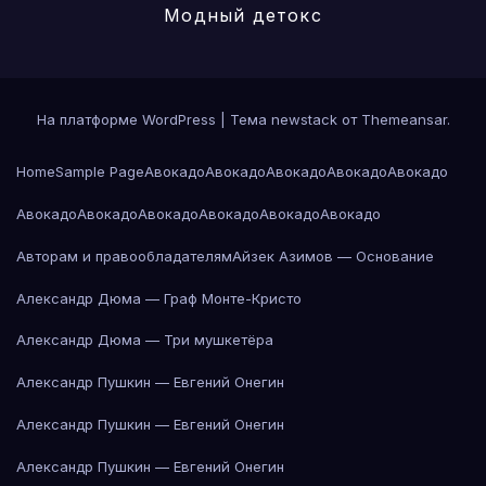
Модный детокс
На платформе WordPress
|
Тема newstack от
Themeansar
.
Home
Sample Page
Авокадо
Авокадо
Авокадо
Авокадо
Авокадо
Авокадо
Авокадо
Авокадо
Авокадо
Авокадо
Авокадо
Авторам и правообладателям
Айзек Азимов — Основание
Александр Дюма — Граф Монте-Кристо
Александр Дюма — Три мушкетёра
Александр Пушкин — Евгений Онегин
Александр Пушкин — Евгений Онегин
Александр Пушкин — Евгений Онегин