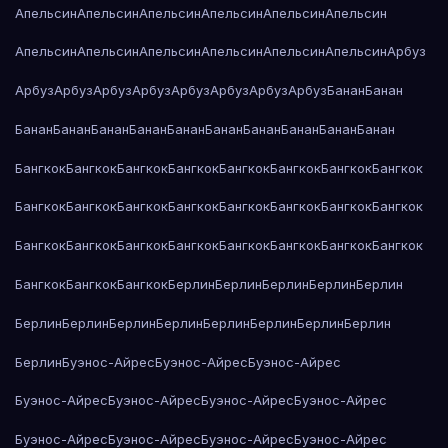
Апельсин
Апельсин
Апельсин
Апельсин
Апельсин
Апельсин
Апельсин
Апельсин
Апельсин
Апельсин
Апельсин
Апельсин
Арбуз
Арбуз
Арбуз
Арбуз
Арбуз
Арбуз
Арбуз
Арбуз
Арбуз
Банан
Банан
Банан
Банан
Банан
Банан
Банан
Банан
Банан
Банан
Банан
Банан
Бангкок
Бангкок
Бангкок
Бангкок
Бангкок
Бангкок
Бангкок
Бангкок
Бангкок
Бангкок
Бангкок
Бангкок
Бангкок
Бангкок
Бангкок
Бангкок
Бангкок
Бангкок
Бангкок
Бангкок
Бангкок
Бангкок
Бангкок
Бангкок
Бангкок
Бангкок
Бангкок
Берлин
Берлин
Берлин
Берлин
Берлин
Берлин
Берлин
Берлин
Берлин
Берлин
Берлин
Берлин
Берлин
Берлин
Буэнос-Айрес
Буэнос-Айрес
Буэнос-Айрес
Буэнос-Айрес
Буэнос-Айрес
Буэнос-Айрес
Буэнос-Айрес
Буэнос-Айрес
Буэнос-Айрес
Буэнос-Айрес
Буэнос-Айрес