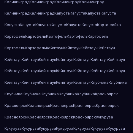
Калининград
Калининград
Калининград
Калининград
Калининград
Калининград
Капуста
Капуста
Капуста
Капуста
Капуста
Капуста
Капуста
Капуста
Капуста
Капуста
Карта сайта
Картофель
Картофель
Картофель
Картофель
Картофель
Картофель
Картофель
Кейптаун
Кейптаун
Кейптаун
Кейптаун
Кейптаун
Кейптаун
Кейптаун
Кейптаун
Кейптаун
Кейптаун
Кейптаун
Кейптаун
Кейптаун
Кейптаун
Кейптаун
Кейптаун
Кейптаун
Кейптаун
Кейптаун
Кейптаун
Кейптаун
Кейптаун
Кейптаун
Клубника
Клубника
Клубника
Клубника
Клубника
Клубника
Клубника
Красноярск
Красноярск
Красноярск
Красноярск
Красноярск
Красноярск
Красноярск
Красноярск
Красноярск
Красноярск
Кукуруза
Кукуруза
Кукуруза
Кукуруза
Кукуруза
Кукуруза
Кукуруза
Кукуруза