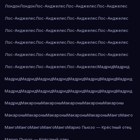
Лондон
Лондон
Лос-Анджелес
Лос-Анджелес
Лос-Анджелес
Лос-Анджелес
Лос-Анджелес
Лос-Анджелес
Лос-Анджелес
Лос-Анджелес
Лос-Анджелес
Лос-Анджелес
Лос-Анджелес
Лос-Анджелес
Лос-Анджелес
Лос-Анджелес
Лос-Анджелес
Лос-Анджелес
Лос-Анджелес
Лос-Анджелес
Лос-Анджелес
Лос-Анджелес
Лос-Анджелес
Лос-Анджелес
Мадрид
Мадрид
Мадрид
Мадрид
Мадрид
Мадрид
Мадрид
Мадрид
Мадрид
Мадрид
Мадрид
Мадрид
Мадрид
Мадрид
Мадрид
Мадрид
Мадрид
Мадрид
Мадрид
Макароны
Макароны
Макароны
Макароны
Макароны
Макароны
Макароны
Макароны
Макароны
Макароны
Манго
Манго
Манго
Манго
Манго
Манго
Манго
Марио Пьюзо — Крёстный отец
Марио Пьюзо — Крёстный отец