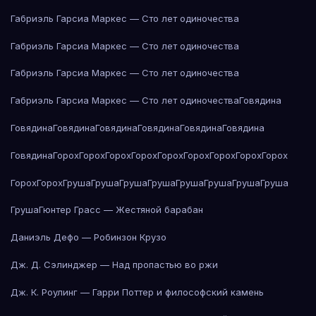
Габриэль Гарсиа Маркес — Сто лет одиночества
Габриэль Гарсиа Маркес — Сто лет одиночества
Габриэль Гарсиа Маркес — Сто лет одиночества
Габриэль Гарсиа Маркес — Сто лет одиночества
Говядина
Говядина
Говядина
Говядина
Говядина
Говядина
Говядина
Говядина
Горох
Горох
Горох
Горох
Горох
Горох
Горох
Горох
Горох
Горох
Горох
Груша
Груша
Груша
Груша
Груша
Груша
Груша
Груша
Груша
Гюнтер Грасс — Жестяной барабан
Даниэль Дефо — Робинзон Крузо
Дж. Д. Сэлинджер — Над пропастью во ржи
Дж. К. Роулинг — Гарри Поттер и философский камень