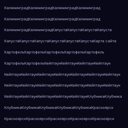
Калининград
Калининград
Калининград
Калининград
Калининград
Калининград
Калининград
Калининград
Калининград
Калининград
Капуста
Капуста
Капуста
Капуста
Капуста
Капуста
Капуста
Капуста
Капуста
Капуста
Карта сайта
Картофель
Картофель
Картофель
Картофель
Картофель
Картофель
Картофель
Кейптаун
Кейптаун
Кейптаун
Кейптаун
Кейптаун
Кейптаун
Кейптаун
Кейптаун
Кейптаун
Кейптаун
Кейптаун
Кейптаун
Кейптаун
Кейптаун
Кейптаун
Кейптаун
Кейптаун
Кейптаун
Кейптаун
Кейптаун
Кейптаун
Кейптаун
Кейптаун
Клубника
Клубника
Клубника
Клубника
Клубника
Клубника
Клубника
Красноярск
Красноярск
Красноярск
Красноярск
Красноярск
Красноярск