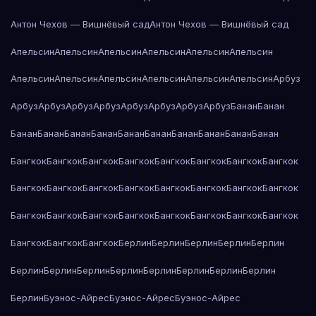
Антон Чехов — Вишнёвый сад
Антон Чехов — Вишнёвый сад
Апельсин
Апельсин
Апельсин
Апельсин
Апельсин
Апельсин
Апельсин
Апельсин
Апельсин
Апельсин
Апельсин
Апельсин
Арбуз
Арбуз
Арбуз
Арбуз
Арбуз
Арбуз
Арбуз
Арбуз
Арбуз
Банан
Банан
Банан
Банан
Банан
Банан
Банан
Банан
Банан
Банан
Банан
Банан
Бангкок
Бангкок
Бангкок
Бангкок
Бангкок
Бангкок
Бангкок
Бангкок
Бангкок
Бангкок
Бангкок
Бангкок
Бангкок
Бангкок
Бангкок
Бангкок
Бангкок
Бангкок
Бангкок
Бангкок
Бангкок
Бангкок
Бангкок
Бангкок
Бангкок
Бангкок
Бангкок
Берлин
Берлин
Берлин
Берлин
Берлин
Берлин
Берлин
Берлин
Берлин
Берлин
Берлин
Берлин
Берлин
Берлин
Буэнос-Айрес
Буэнос-Айрес
Буэнос-Айрес