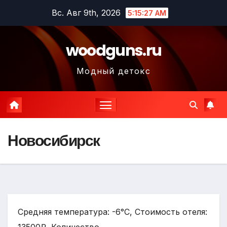
Перейти
Вс. Авг 9th, 2026
5:15:28 AM
к
содержимому
woodguns.ru
Модный детокс
Новосибирск
Средняя температура: -6°C, Стоимость отеля: