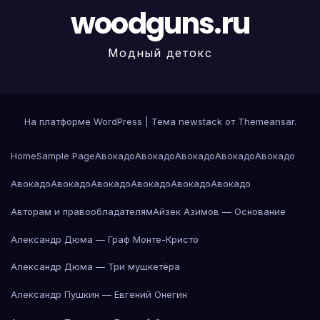
woodguns.ru
Модный детокс
На платформе WordPress
|
Тема newstack от
Themeansar
.
Home
Sample Page
Авокадо
Авокадо
Авокадо
Авокадо
Авокадо
Авокадо
Авокадо
Авокадо
Авокадо
Авокадо
Авокадо
Авторам и правообладателям
Айзек Азимов — Основание
Александр Дюма — Граф Монте-Кристо
Александр Дюма — Три мушкетёра
Александр Пушкин — Евгений Онегин