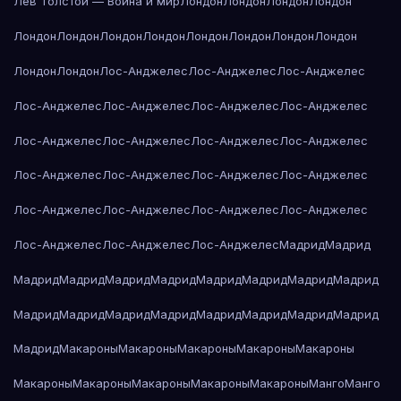
Лев Толстой — Война и мир
Лондон
Лондон
Лондон
Лондон
Лондон
Лондон
Лондон
Лондон
Лондон
Лондон
Лондон
Лондон
Лондон
Лондон
Лос-Анджелес
Лос-Анджелес
Лос-Анджелес
Лос-Анджелес
Лос-Анджелес
Лос-Анджелес
Лос-Анджелес
Лос-Анджелес
Лос-Анджелес
Лос-Анджелес
Лос-Анджелес
Лос-Анджелес
Лос-Анджелес
Лос-Анджелес
Лос-Анджелес
Лос-Анджелес
Лос-Анджелес
Лос-Анджелес
Лос-Анджелес
Лос-Анджелес
Лос-Анджелес
Лос-Анджелес
Мадрид
Мадрид
Мадрид
Мадрид
Мадрид
Мадрид
Мадрид
Мадрид
Мадрид
Мадрид
Мадрид
Мадрид
Мадрид
Мадрид
Мадрид
Мадрид
Мадрид
Мадрид
Мадрид
Макароны
Макароны
Макароны
Макароны
Макароны
Макароны
Макароны
Макароны
Макароны
Макароны
Манго
Манго