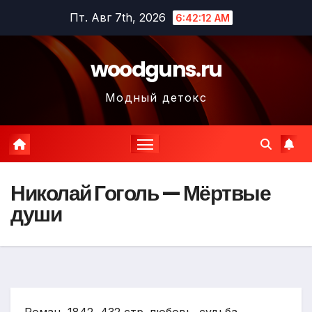
Перейти
Пт. Авг 7th, 2026
6:42:13 AM
к
содержимому
woodguns.ru
Модный детокс
Николай Гоголь — Мёртвые
души