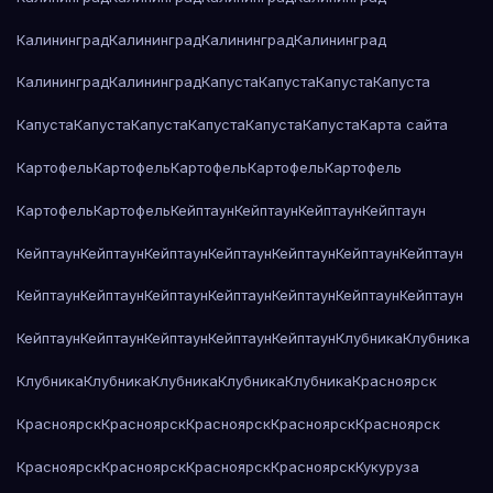
Калининград
Калининград
Калининград
Калининград
Калининград
Калининград
Капуста
Капуста
Капуста
Капуста
Капуста
Капуста
Капуста
Капуста
Капуста
Капуста
Карта сайта
Картофель
Картофель
Картофель
Картофель
Картофель
Картофель
Картофель
Кейптаун
Кейптаун
Кейптаун
Кейптаун
Кейптаун
Кейптаун
Кейптаун
Кейптаун
Кейптаун
Кейптаун
Кейптаун
Кейптаун
Кейптаун
Кейптаун
Кейптаун
Кейптаун
Кейптаун
Кейптаун
Кейптаун
Кейптаун
Кейптаун
Кейптаун
Кейптаун
Клубника
Клубника
Клубника
Клубника
Клубника
Клубника
Клубника
Красноярск
Красноярск
Красноярск
Красноярск
Красноярск
Красноярск
Красноярск
Красноярск
Красноярск
Красноярск
Кукуруза