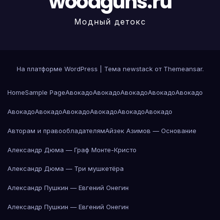
woodguns.ru
Модный детокс
На платформе WordPress
|
Тема newstack от
Themeansar
.
Home
Sample Page
Авокадо
Авокадо
Авокадо
Авокадо
Авокадо
Авокадо
Авокадо
Авокадо
Авокадо
Авокадо
Авокадо
Авторам и правообладателям
Айзек Азимов — Основание
Александр Дюма — Граф Монте-Кристо
Александр Дюма — Три мушкетёра
Александр Пушкин — Евгений Онегин
Александр Пушкин — Евгений Онегин