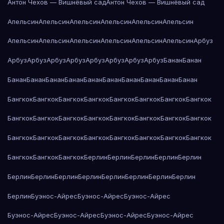
Антон Чехов — Вишнёвый сад
Антон Чехов — Вишнёвый сад
Апельсин
Апельсин
Апельсин
Апельсин
Апельсин
Апельсин
Апельсин
Апельсин
Апельсин
Апельсин
Апельсин
Апельсин
Арбуз
Арбуз
Арбуз
Арбуз
Арбуз
Арбуз
Арбуз
Арбуз
Арбуз
Банан
Банан
Банан
Банан
Банан
Банан
Банан
Банан
Банан
Банан
Банан
Банан
Бангкок
Бангкок
Бангкок
Бангкок
Бангкок
Бангкок
Бангкок
Бангкок
Бангкок
Бангкок
Бангкок
Бангкок
Бангкок
Бангкок
Бангкок
Бангкок
Бангкок
Бангкок
Бангкок
Бангкок
Бангкок
Бангкок
Бангкок
Бангкок
Бангкок
Бангкок
Бангкок
Берлин
Берлин
Берлин
Берлин
Берлин
Берлин
Берлин
Берлин
Берлин
Берлин
Берлин
Берлин
Берлин
Берлин
Буэнос-Айрес
Буэнос-Айрес
Буэнос-Айрес
Буэнос-Айрес
Буэнос-Айрес
Буэнос-Айрес
Буэнос-Айрес