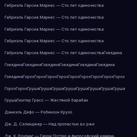
Габриэль Гарсиа Маркес — Сто лет одиночества
Габриэль Гарсиа Маркес — Сто лет одиночества
Габриэль Гарсиа Маркес — Сто лет одиночества
Габриэль Гарсиа Маркес — Сто лет одиночества
Габриэль Гарсиа Маркес — Сто лет одиночества
Говядина
Говядина
Говядина
Говядина
Говядина
Говядина
Говядина
Говядина
Горох
Горох
Горох
Горох
Горох
Горох
Горох
Горох
Горох
Горох
Горох
Груша
Груша
Груша
Груша
Груша
Груша
Груша
Груша
Груша
Гюнтер Грасс — Жестяной барабан
Даниэль Дефо — Робинзон Крузо
Дж. Д. Сэлинджер — Над пропастью во ржи
Дж. К. Роулинг — Гарри Поттер и философский камень