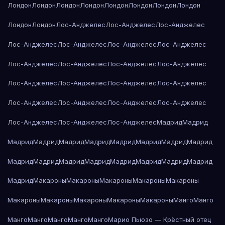
Лондон
Лондон
Лондон
Лондон
Лондон
Лондон
Лондон
Лондон
Лондон
Лондон
Лос-Анджелес
Лос-Анджелес
Лос-Анджелес
Лос-Анджелес
Лос-Анджелес
Лос-Анджелес
Лос-Анджелес
Лос-Анджелес
Лос-Анджелес
Лос-Анджелес
Лос-Анджелес
Лос-Анджелес
Лос-Анджелес
Лос-Анджелес
Лос-Анджелес
Лос-Анджелес
Лос-Анджелес
Лос-Анджелес
Лос-Анджелес
Лос-Анджелес
Лос-Анджелес
Лос-Анджелес
Мадрид
Мадрид
Мадрид
Мадрид
Мадрид
Мадрид
Мадрид
Мадрид
Мадрид
Мадрид
Мадрид
Мадрид
Мадрид
Мадрид
Мадрид
Мадрид
Мадрид
Мадрид
Мадрид
Макароны
Макароны
Макароны
Макароны
Макароны
Макароны
Макароны
Макароны
Макароны
Макароны
Манго
Манго
Манго
Манго
Манго
Манго
Манго
Марио Пьюзо — Крёстный отец