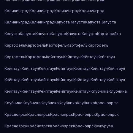
Калининград
Калининград
Калининград
Калининград
Калининград
Калининград
Капуста
Капуста
Капуста
Капуста
Капуста
Капуста
Капуста
Капуста
Капуста
Капуста
Карта сайта
Картофель
Картофель
Картофель
Картофель
Картофель
Картофель
Картофель
Кейптаун
Кейптаун
Кейптаун
Кейптаун
Кейптаун
Кейптаун
Кейптаун
Кейптаун
Кейптаун
Кейптаун
Кейптаун
Кейптаун
Кейптаун
Кейптаун
Кейптаун
Кейптаун
Кейптаун
Кейптаун
Кейптаун
Кейптаун
Кейптаун
Кейптаун
Кейптаун
Клубника
Клубника
Клубника
Клубника
Клубника
Клубника
Клубника
Красноярск
Красноярск
Красноярск
Красноярск
Красноярск
Красноярск
Красноярск
Красноярск
Красноярск
Красноярск
Кукуруза