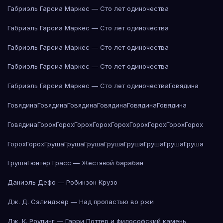
Габриэль Гарсиа Маркес — Сто лет одиночества
Габриэль Гарсиа Маркес — Сто лет одиночества
Габриэль Гарсиа Маркес — Сто лет одиночества
Габриэль Гарсиа Маркес — Сто лет одиночества
Габриэль Гарсиа Маркес — Сто лет одиночества
Говядина
Говядина
Говядина
Говядина
Говядина
Говядина
Говядина
Говядина
Горох
Горох
Горох
Горох
Горох
Горох
Горох
Горох
Горох
Горох
Горох
Груша
Груша
Груша
Груша
Груша
Груша
Груша
Груша
Груша
Гюнтер Грасс — Жестяной барабан
Даниэль Дефо — Робинзон Крузо
Дж. Д. Сэлинджер — Над пропастью во ржи
Дж. К. Роулинг — Гарри Поттер и философский камень