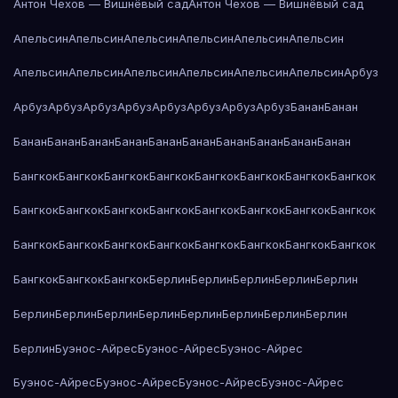
Антон Чехов — Вишнёвый сад
Антон Чехов — Вишнёвый сад
Апельсин
Апельсин
Апельсин
Апельсин
Апельсин
Апельсин
Апельсин
Апельсин
Апельсин
Апельсин
Апельсин
Апельсин
Арбуз
Арбуз
Арбуз
Арбуз
Арбуз
Арбуз
Арбуз
Арбуз
Арбуз
Банан
Банан
Банан
Банан
Банан
Банан
Банан
Банан
Банан
Банан
Банан
Банан
Бангкок
Бангкок
Бангкок
Бангкок
Бангкок
Бангкок
Бангкок
Бангкок
Бангкок
Бангкок
Бангкок
Бангкок
Бангкок
Бангкок
Бангкок
Бангкок
Бангкок
Бангкок
Бангкок
Бангкок
Бангкок
Бангкок
Бангкок
Бангкок
Бангкок
Бангкок
Бангкок
Берлин
Берлин
Берлин
Берлин
Берлин
Берлин
Берлин
Берлин
Берлин
Берлин
Берлин
Берлин
Берлин
Берлин
Буэнос-Айрес
Буэнос-Айрес
Буэнос-Айрес
Буэнос-Айрес
Буэнос-Айрес
Буэнос-Айрес
Буэнос-Айрес