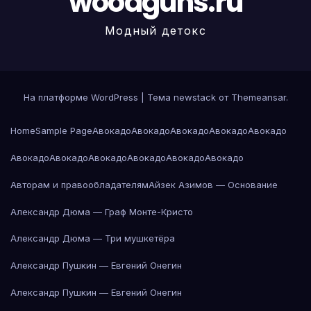
woodguns.ru
Модный детокс
На платформе WordPress
|
Тема newstack от
Themeansar
.
Home
Sample Page
Авокадо
Авокадо
Авокадо
Авокадо
Авокадо
Авокадо
Авокадо
Авокадо
Авокадо
Авокадо
Авокадо
Авторам и правообладателям
Айзек Азимов — Основание
Александр Дюма — Граф Монте-Кристо
Александр Дюма — Три мушкетёра
Александр Пушкин — Евгений Онегин
Александр Пушкин — Евгений Онегин