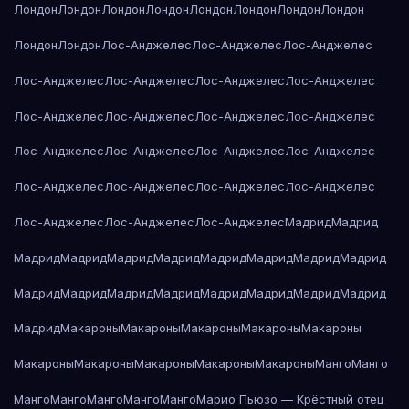
Лондон
Лондон
Лондон
Лондон
Лондон
Лондон
Лондон
Лондон
Лондон
Лондон
Лос-Анджелес
Лос-Анджелес
Лос-Анджелес
Лос-Анджелес
Лос-Анджелес
Лос-Анджелес
Лос-Анджелес
Лос-Анджелес
Лос-Анджелес
Лос-Анджелес
Лос-Анджелес
Лос-Анджелес
Лос-Анджелес
Лос-Анджелес
Лос-Анджелес
Лос-Анджелес
Лос-Анджелес
Лос-Анджелес
Лос-Анджелес
Лос-Анджелес
Лос-Анджелес
Лос-Анджелес
Мадрид
Мадрид
Мадрид
Мадрид
Мадрид
Мадрид
Мадрид
Мадрид
Мадрид
Мадрид
Мадрид
Мадрид
Мадрид
Мадрид
Мадрид
Мадрид
Мадрид
Мадрид
Мадрид
Макароны
Макароны
Макароны
Макароны
Макароны
Макароны
Макароны
Макароны
Макароны
Макароны
Манго
Манго
Манго
Манго
Манго
Манго
Манго
Марио Пьюзо — Крёстный отец