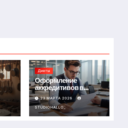
Диеты
Оформление
аккредитивов в
международной
23 МАРТА 2026
торговле
STUDIOHALLO_