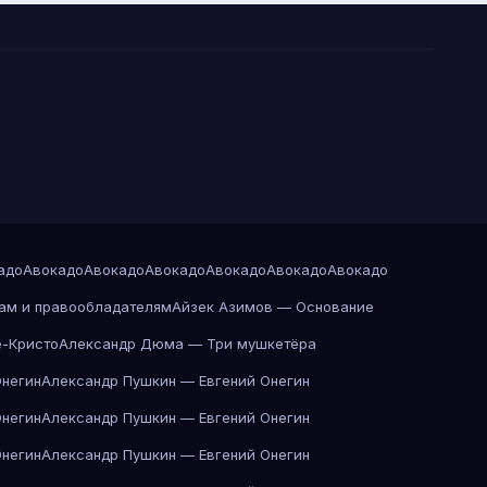
адо
Авокадо
Авокадо
Авокадо
Авокадо
Авокадо
Авокадо
ам и правообладателям
Айзек Азимов — Основание
-Кристо
Александр Дюма — Три мушкетёра
Онегин
Александр Пушкин — Евгений Онегин
Онегин
Александр Пушкин — Евгений Онегин
Онегин
Александр Пушкин — Евгений Онегин