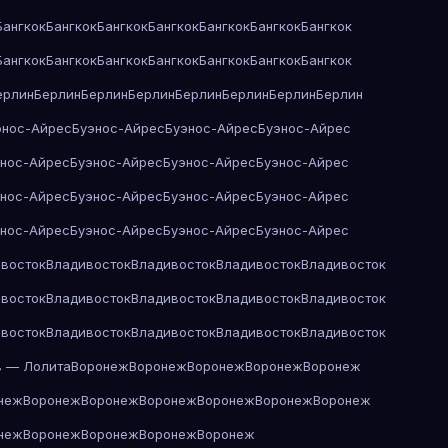
Бангкок
Бангкок
Бангкок
Бангкок
Бангкок
Бангкок
Бангкок
Бангкок
Бангкок
Бангкок
Бангкок
Бангкок
Бангкок
Бангкок
ерлин
Берлин
Берлин
Берлин
Берлин
Берлин
Берлин
Берлин
энос-Айрес
Буэнос-Айрес
Буэнос-Айрес
Буэнос-Айрес
энос-Айрес
Буэнос-Айрес
Буэнос-Айрес
Буэнос-Айрес
энос-Айрес
Буэнос-Айрес
Буэнос-Айрес
Буэнос-Айрес
энос-Айрес
Буэнос-Айрес
Буэнос-Айрес
Буэнос-Айрес
восток
Владивосток
Владивосток
Владивосток
Владивосток
восток
Владивосток
Владивосток
Владивосток
Владивосток
восток
Владивосток
Владивосток
Владивосток
Владивосток
в — Лолита
Воронеж
Воронеж
Воронеж
Воронеж
Воронеж
неж
Воронеж
Воронеж
Воронеж
Воронеж
Воронеж
Воронеж
неж
Воронеж
Воронеж
Воронеж
Воронеж