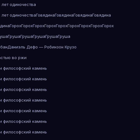
 лет одиночества
 лет одиночества
Говядина
Говядина
Говядина
Говядина
ядина
Горох
Горох
Горох
Горох
Горох
Горох
Горох
Горох
Горох
руша
Груша
Груша
Груша
Груша
Груша
абан
Даниэль Дефо — Робинзон Крузо
астью во ржи
 и философский камень
 и философский камень
 и философский камень
 и философский камень
 и философский камень
 и философский камень
 и философский камень