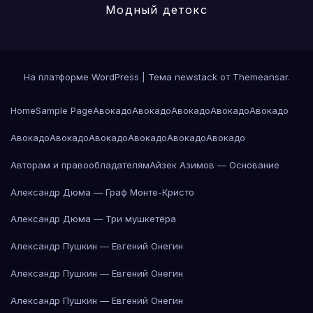
Модный детокс
На платформе WordPress
|
Тема newstack от
Themeansar
.
Home
Sample Page
Авокадо
Авокадо
Авокадо
Авокадо
Авокадо
Авокадо
Авокадо
Авокадо
Авокадо
Авокадо
Авокадо
Авторам и правообладателям
Айзек Азимов — Основание
Александр Дюма — Граф Монте-Кристо
Александр Дюма — Три мушкетёра
Александр Пушкин — Евгений Онегин
Александр Пушкин — Евгений Онегин
Александр Пушкин — Евгений Онегин