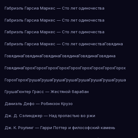
Габриэль Гарсиа Маркес — Сто лет одиночества
Габриэль Гарсиа Маркес — Сто лет одиночества
Габриэль Гарсиа Маркес — Сто лет одиночества
Габриэль Гарсиа Маркес — Сто лет одиночества
Говядина
Говядина
Говядина
Говядина
Говядина
Говядина
Говядина
Говядина
Горох
Горох
Горох
Горох
Горох
Горох
Горох
Горох
Горох
Горох
Горох
Груша
Груша
Груша
Груша
Груша
Груша
Груша
Груша
Груша
Гюнтер Грасс — Жестяной барабан
Даниэль Дефо — Робинзон Крузо
Дж. Д. Сэлинджер — Над пропастью во ржи
Дж. К. Роулинг — Гарри Поттер и философский камень