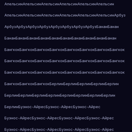
Апельсин
Апельсин
Апельсин
Апельсин
Апельсин
Апельсин
Апельсин
Апельсин
Апельсин
Апельсин
Апельсин
Апельсин
Арбуз
Арбуз
Арбуз
Арбуз
Арбуз
Арбуз
Арбуз
Арбуз
Арбуз
Банан
Банан
Банан
Банан
Банан
Банан
Банан
Банан
Банан
Банан
Банан
Банан
Бангкок
Бангкок
Бангкок
Бангкок
Бангкок
Бангкок
Бангкок
Бангкок
Бангкок
Бангкок
Бангкок
Бангкок
Бангкок
Бангкок
Бангкок
Бангкок
Бангкок
Бангкок
Бангкок
Бангкок
Бангкок
Бангкок
Бангкок
Бангкок
Бангкок
Бангкок
Бангкок
Берлин
Берлин
Берлин
Берлин
Берлин
Берлин
Берлин
Берлин
Берлин
Берлин
Берлин
Берлин
Берлин
Берлин
Буэнос-Айрес
Буэнос-Айрес
Буэнос-Айрес
Буэнос-Айрес
Буэнос-Айрес
Буэнос-Айрес
Буэнос-Айрес
Буэнос-Айрес
Буэнос-Айрес
Буэнос-Айрес
Буэнос-Айрес