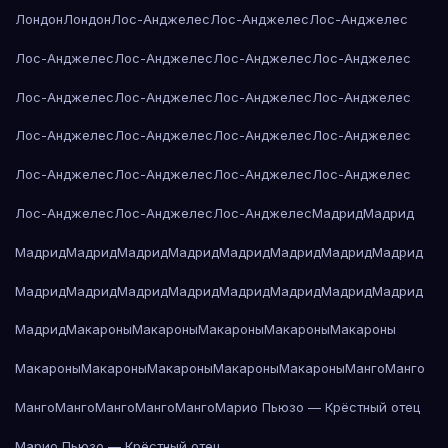
Лондон
Лондон
Лос-Анджелес
Лос-Анджелес
Лос-Анджелес
Лос-Анджелес
Лос-Анджелес
Лос-Анджелес
Лос-Анджелес
Лос-Анджелес
Лос-Анджелес
Лос-Анджелес
Лос-Анджелес
Лос-Анджелес
Лос-Анджелес
Лос-Анджелес
Лос-Анджелес
Лос-Анджелес
Лос-Анджелес
Лос-Анджелес
Лос-Анджелес
Лос-Анджелес
Лос-Анджелес
Лос-Анджелес
Мадрид
Мадрид
Мадрид
Мадрид
Мадрид
Мадрид
Мадрид
Мадрид
Мадрид
Мадрид
Мадрид
Мадрид
Мадрид
Мадрид
Мадрид
Мадрид
Мадрид
Мадрид
Мадрид
Макароны
Макароны
Макароны
Макароны
Макароны
Макароны
Макароны
Макароны
Макароны
Макароны
Манго
Манго
Манго
Манго
Манго
Манго
Манго
Марио Пьюзо — Крёстный отец
Марио Пьюзо — Крёстный отец