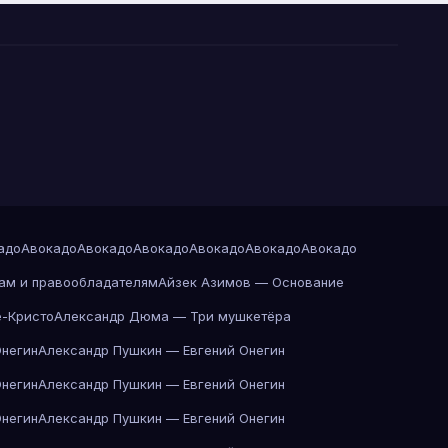
адо
Авокадо
Авокадо
Авокадо
Авокадо
Авокадо
Авокадо
ам и правообладателям
Айзек Азимов — Основание
-Кристо
Александр Дюма — Три мушкетёра
Онегин
Александр Пушкин — Евгений Онегин
Онегин
Александр Пушкин — Евгений Онегин
Онегин
Александр Пушкин — Евгений Онегин