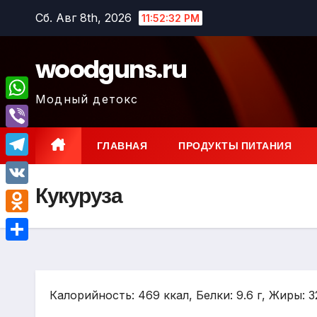
Перейти
Сб. Авг 8th, 2026
11:52:33 PM
к
содержимому
woodguns.ru
Модный детокс
W
h
V
ГЛАВНАЯ
ПРОДУКТЫ ПИТАНИЯ
a
i
T
t
b
Кукуруза
e
V
s
e
l
K
A
O
r
e
p
d
О
g
p
n
т
r
o
Калорийность: 469 ккал, Белки: 9.6 г, Жиры: 32
п
a
k