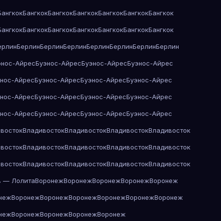
Бангкок
Бангкок
Бангкок
Бангкок
Бангкок
Бангкок
Бангкок
Бангкок
Бангкок
Бангкок
Бангкок
Бангкок
Бангкок
Бангкок
ерлин
Берлин
Берлин
Берлин
Берлин
Берлин
Берлин
Берлин
энос-Айрес
Буэнос-Айрес
Буэнос-Айрес
Буэнос-Айрес
энос-Айрес
Буэнос-Айрес
Буэнос-Айрес
Буэнос-Айрес
энос-Айрес
Буэнос-Айрес
Буэнос-Айрес
Буэнос-Айрес
энос-Айрес
Буэнос-Айрес
Буэнос-Айрес
Буэнос-Айрес
восток
Владивосток
Владивосток
Владивосток
Владивосток
восток
Владивосток
Владивосток
Владивосток
Владивосток
восток
Владивосток
Владивосток
Владивосток
Владивосток
в — Лолита
Воронеж
Воронеж
Воронеж
Воронеж
Воронеж
неж
Воронеж
Воронеж
Воронеж
Воронеж
Воронеж
Воронеж
неж
Воронеж
Воронеж
Воронеж
Воронеж