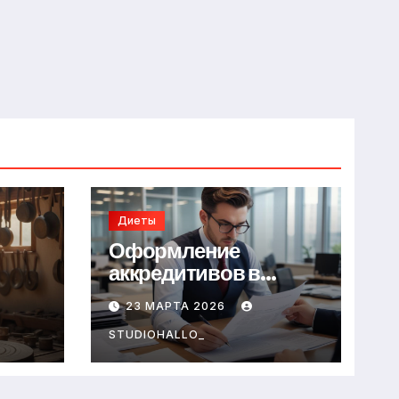
Диеты
Оформление
аккредитивов в
международной
23 МАРТА 2026
торговле
STUDIOHALLO_