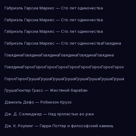
Габриэль Гарсиа Маркес — Сто лет одиночества
Габриэль Гарсиа Маркес — Сто лет одиночества
Габриэль Гарсиа Маркес — Сто лет одиночества
Габриэль Гарсиа Маркес — Сто лет одиночества
Говядина
Говядина
Говядина
Говядина
Говядина
Говядина
Говядина
Говядина
Горох
Горох
Горох
Горох
Горох
Горох
Горох
Горох
Горох
Горох
Горох
Груша
Груша
Груша
Груша
Груша
Груша
Груша
Груша
Груша
Гюнтер Грасс — Жестяной барабан
Даниэль Дефо — Робинзон Крузо
Дж. Д. Сэлинджер — Над пропастью во ржи
Дж. К. Роулинг — Гарри Поттер и философский камень