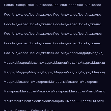
Лондон
Лондон
Лос-Анджелес
Лос-Анджелес
Лос-Анджелес
Лос-Анджелес
Лос-Анджелес
Лос-Анджелес
Лос-Анджелес
Лос-Анджелес
Лос-Анджелес
Лос-Анджелес
Лос-Анджелес
Лос-Анджелес
Лос-Анджелес
Лос-Анджелес
Лос-Анджелес
Лос-Анджелес
Лос-Анджелес
Лос-Анджелес
Лос-Анджелес
Лос-Анджелес
Лос-Анджелес
Лос-Анджелес
Мадрид
Мадрид
Мадрид
Мадрид
Мадрид
Мадрид
Мадрид
Мадрид
Мадрид
Мадрид
Мадрид
Мадрид
Мадрид
Мадрид
Мадрид
Мадрид
Мадрид
Мадрид
Мадрид
Макароны
Макароны
Макароны
Макароны
Макароны
Макароны
Макароны
Макароны
Макароны
Макароны
Манго
Манго
Манго
Манго
Манго
Манго
Манго
Марио Пьюзо — Крёстный отец
Марио Пьюзо — Крёстный отец