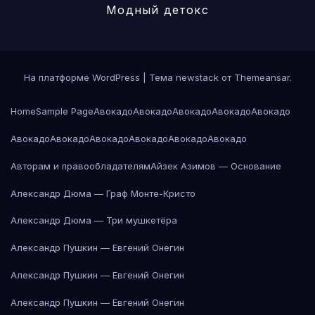
Модный детокс
На платформе WordPress
|
Тема newstack от
Themeansar
.
Home
Sample Page
Авокадо
Авокадо
Авокадо
Авокадо
Авокадо
Авокадо
Авокадо
Авокадо
Авокадо
Авокадо
Авокадо
Авторам и правообладателям
Айзек Азимов — Основание
Александр Дюма — Граф Монте-Кристо
Александр Дюма — Три мушкетёра
Александр Пушкин — Евгений Онегин
Александр Пушкин — Евгений Онегин
Александр Пушкин — Евгений Онегин