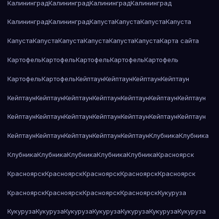
Калининград
Калининград
Калининград
Калининград
Калининград
Калининград
Капуста
Капуста
Капуста
Капуста
Капуста
Капуста
Капуста
Капуста
Капуста
Капуста
Карта сайта
Картофель
Картофель
Картофель
Картофель
Картофель
Картофель
Картофель
Кейптаун
Кейптаун
Кейптаун
Кейптаун
Кейптаун
Кейптаун
Кейптаун
Кейптаун
Кейптаун
Кейптаун
Кейптаун
Кейптаун
Кейптаун
Кейптаун
Кейптаун
Кейптаун
Кейптаун
Кейптаун
Кейптаун
Кейптаун
Кейптаун
Кейптаун
Кейптаун
Клубника
Клубника
Клубника
Клубника
Клубника
Клубника
Клубника
Красноярск
Красноярск
Красноярск
Красноярск
Красноярск
Красноярск
Красноярск
Красноярск
Красноярск
Красноярск
Кукуруза
Кукуруза
Кукуруза
Кукуруза
Кукуруза
Кукуруза
Кукуруза
Кукуруза