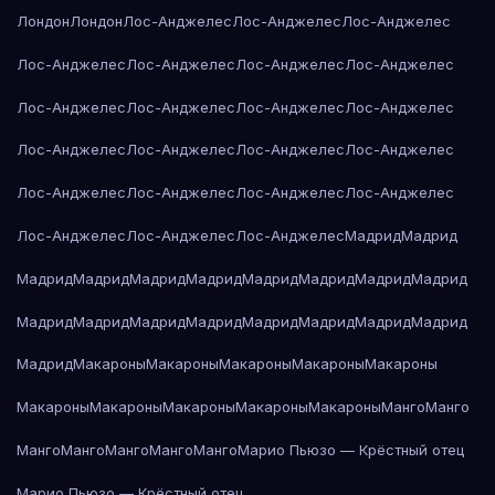
Лондон
Лондон
Лос-Анджелес
Лос-Анджелес
Лос-Анджелес
Лос-Анджелес
Лос-Анджелес
Лос-Анджелес
Лос-Анджелес
Лос-Анджелес
Лос-Анджелес
Лос-Анджелес
Лос-Анджелес
Лос-Анджелес
Лос-Анджелес
Лос-Анджелес
Лос-Анджелес
Лос-Анджелес
Лос-Анджелес
Лос-Анджелес
Лос-Анджелес
Лос-Анджелес
Лос-Анджелес
Лос-Анджелес
Мадрид
Мадрид
Мадрид
Мадрид
Мадрид
Мадрид
Мадрид
Мадрид
Мадрид
Мадрид
Мадрид
Мадрид
Мадрид
Мадрид
Мадрид
Мадрид
Мадрид
Мадрид
Мадрид
Макароны
Макароны
Макароны
Макароны
Макароны
Макароны
Макароны
Макароны
Макароны
Макароны
Манго
Манго
Манго
Манго
Манго
Манго
Манго
Марио Пьюзо — Крёстный отец
Марио Пьюзо — Крёстный отец