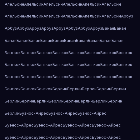
Апельсин
Апельсин
Апельсин
Апельсин
Апельсин
Апельсин
Апельсин
Апельсин
Апельсин
Апельсин
Апельсин
Апельсин
Арбуз
Арбуз
Арбуз
Арбуз
Арбуз
Арбуз
Арбуз
Арбуз
Арбуз
Банан
Банан
Банан
Банан
Банан
Банан
Банан
Банан
Банан
Банан
Банан
Банан
Бангкок
Бангкок
Бангкок
Бангкок
Бангкок
Бангкок
Бангкок
Бангкок
Бангкок
Бангкок
Бангкок
Бангкок
Бангкок
Бангкок
Бангкок
Бангкок
Бангкок
Бангкок
Бангкок
Бангкок
Бангкок
Бангкок
Бангкок
Бангкок
Бангкок
Бангкок
Бангкок
Берлин
Берлин
Берлин
Берлин
Берлин
Берлин
Берлин
Берлин
Берлин
Берлин
Берлин
Берлин
Берлин
Берлин
Буэнос-Айрес
Буэнос-Айрес
Буэнос-Айрес
Буэнос-Айрес
Буэнос-Айрес
Буэнос-Айрес
Буэнос-Айрес
Буэнос-Айрес
Буэнос-Айрес
Буэнос-Айрес
Буэнос-Айрес