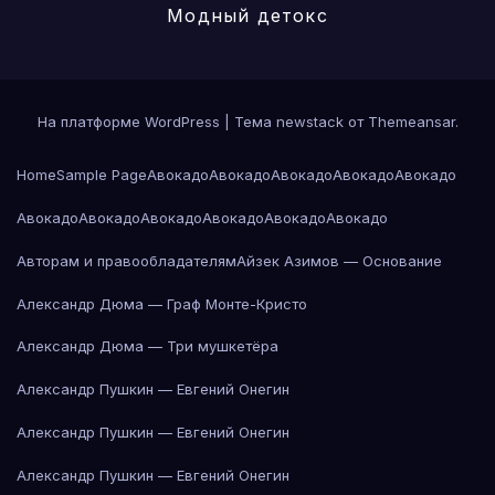
Модный детокс
На платформе WordPress
|
Тема newstack от
Themeansar
.
Home
Sample Page
Авокадо
Авокадо
Авокадо
Авокадо
Авокадо
Авокадо
Авокадо
Авокадо
Авокадо
Авокадо
Авокадо
Авторам и правообладателям
Айзек Азимов — Основание
Александр Дюма — Граф Монте-Кристо
Александр Дюма — Три мушкетёра
Александр Пушкин — Евгений Онегин
Александр Пушкин — Евгений Онегин
Александр Пушкин — Евгений Онегин