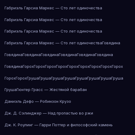
Габриэль Гарсиа Маркес — Сто лет одиночества
Габриэль Гарсиа Маркес — Сто лет одиночества
Габриэль Гарсиа Маркес — Сто лет одиночества
Габриэль Гарсиа Маркес — Сто лет одиночества
Говядина
Говядина
Говядина
Говядина
Говядина
Говядина
Говядина
Говядина
Горох
Горох
Горох
Горох
Горох
Горох
Горох
Горох
Горох
Горох
Горох
Груша
Груша
Груша
Груша
Груша
Груша
Груша
Груша
Груша
Гюнтер Грасс — Жестяной барабан
Даниэль Дефо — Робинзон Крузо
Дж. Д. Сэлинджер — Над пропастью во ржи
Дж. К. Роулинг — Гарри Поттер и философский камень