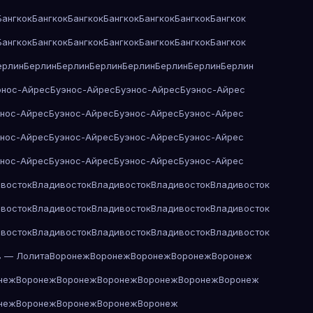
Бангкок
Бангкок
Бангкок
Бангкок
Бангкок
Бангкок
Бангкок
Бангкок
Бангкок
Бангкок
Бангкок
Бангкок
Бангкок
Бангкок
ерлин
Берлин
Берлин
Берлин
Берлин
Берлин
Берлин
Берлин
энос-Айрес
Буэнос-Айрес
Буэнос-Айрес
Буэнос-Айрес
энос-Айрес
Буэнос-Айрес
Буэнос-Айрес
Буэнос-Айрес
энос-Айрес
Буэнос-Айрес
Буэнос-Айрес
Буэнос-Айрес
энос-Айрес
Буэнос-Айрес
Буэнос-Айрес
Буэнос-Айрес
восток
Владивосток
Владивосток
Владивосток
Владивосток
восток
Владивосток
Владивосток
Владивосток
Владивосток
восток
Владивосток
Владивосток
Владивосток
Владивосток
в — Лолита
Воронеж
Воронеж
Воронеж
Воронеж
Воронеж
неж
Воронеж
Воронеж
Воронеж
Воронеж
Воронеж
Воронеж
неж
Воронеж
Воронеж
Воронеж
Воронеж