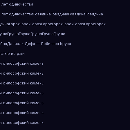
 лет одиночества
 лет одиночества
Говядина
Говядина
Говядина
Говядина
ядина
Горох
Горох
Горох
Горох
Горох
Горох
Горох
Горох
Горох
руша
Груша
Груша
Груша
Груша
Груша
абан
Даниэль Дефо — Робинзон Крузо
астью во ржи
 и философский камень
 и философский камень
 и философский камень
 и философский камень
 и философский камень
 и философский камень
 и философский камень