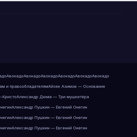
адо
Авокадо
Авокадо
Авокадо
Авокадо
Авокадо
Авокадо
ам и правообладателям
Айзек Азимов — Основание
-Кристо
Александр Дюма — Три мушкетёра
Онегин
Александр Пушкин — Евгений Онегин
Онегин
Александр Пушкин — Евгений Онегин
Онегин
Александр Пушкин — Евгений Онегин