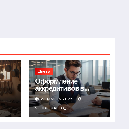
Диеты
Оформление
аккредитивов в
международной
23 МАРТА 2026
торговле
STUDIOHALLO_