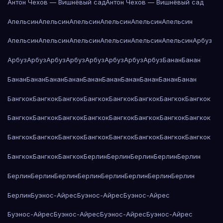
Антон Чехов — Вишнёвый сад
Антон Чехов — Вишнёвый сад
Апельсин
Апельсин
Апельсин
Апельсин
Апельсин
Апельсин
Апельсин
Апельсин
Апельсин
Апельсин
Апельсин
Апельсин
Арбуз
Арбуз
Арбуз
Арбуз
Арбуз
Арбуз
Арбуз
Арбуз
Арбуз
Банан
Банан
Банан
Банан
Банан
Банан
Банан
Банан
Банан
Банан
Банан
Банан
Бангкок
Бангкок
Бангкок
Бангкок
Бангкок
Бангкок
Бангкок
Бангкок
Бангкок
Бангкок
Бангкок
Бангкок
Бангкок
Бангкок
Бангкок
Бангкок
Бангкок
Бангкок
Бангкок
Бангкок
Бангкок
Бангкок
Бангкок
Бангкок
Бангкок
Бангкок
Бангкок
Берлин
Берлин
Берлин
Берлин
Берлин
Берлин
Берлин
Берлин
Берлин
Берлин
Берлин
Берлин
Берлин
Берлин
Буэнос-Айрес
Буэнос-Айрес
Буэнос-Айрес
Буэнос-Айрес
Буэнос-Айрес
Буэнос-Айрес
Буэнос-Айрес