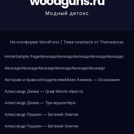
woodguns.ru
Модный детокс
На платформе WordPress
|
Тема newstack от
Themeansar
.
Home
Sample Page
Авокадо
Авокадо
Авокадо
Авокадо
Авокадо
Авокадо
Авокадо
Авокадо
Авокадо
Авокадо
Авокадо
Авторам и правообладателям
Айзек Азимов — Основание
Александр Дюма — Граф Монте-Кристо
Александр Дюма — Три мушкетёра
Александр Пушкин — Евгений Онегин
Александр Пушкин — Евгений Онегин