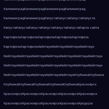
Калининград
Калининград
Калининград
Калининград
Калининград
Калининград
Капуста
Капуста
Капуста
Капуста
Капуста
Капуста
Капуста
Капуста
Капуста
Капуста
Карта сайта
Картофель
Картофель
Картофель
Картофель
Картофель
Картофель
Картофель
Кейптаун
Кейптаун
Кейптаун
Кейптаун
Кейптаун
Кейптаун
Кейптаун
Кейптаун
Кейптаун
Кейптаун
Кейптаун
Кейптаун
Кейптаун
Кейптаун
Кейптаун
Кейптаун
Кейптаун
Кейптаун
Кейптаун
Кейптаун
Кейптаун
Кейптаун
Кейптаун
Клубника
Клубника
Клубника
Клубника
Клубника
Клубника
Клубника
Красноярск
Красноярск
Красноярск
Красноярск
Красноярск
Красноярск
Красноярск
Красноярск
Красноярск
Красноярск
Кукуруза