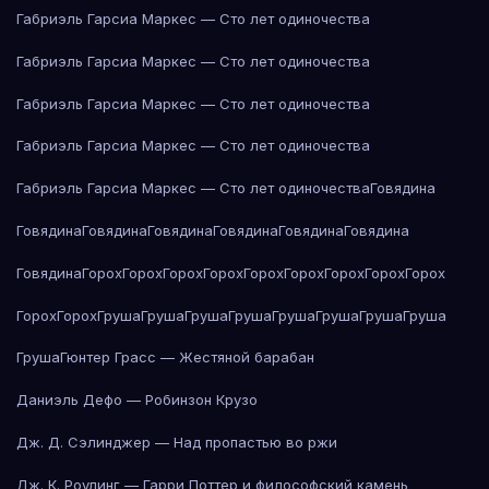
Габриэль Гарсиа Маркес — Сто лет одиночества
Габриэль Гарсиа Маркес — Сто лет одиночества
Габриэль Гарсиа Маркес — Сто лет одиночества
Габриэль Гарсиа Маркес — Сто лет одиночества
Габриэль Гарсиа Маркес — Сто лет одиночества
Говядина
Говядина
Говядина
Говядина
Говядина
Говядина
Говядина
Говядина
Горох
Горох
Горох
Горох
Горох
Горох
Горох
Горох
Горох
Горох
Горох
Груша
Груша
Груша
Груша
Груша
Груша
Груша
Груша
Груша
Гюнтер Грасс — Жестяной барабан
Даниэль Дефо — Робинзон Крузо
Дж. Д. Сэлинджер — Над пропастью во ржи
Дж. К. Роулинг — Гарри Поттер и философский камень