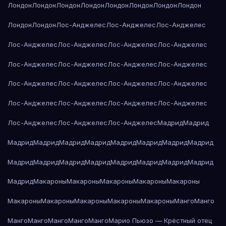
Лондон
Лондон
Лондон
Лондон
Лондон
Лондон
Лондон
Лондон
Лондон
Лондон
Лос-Анджелес
Лос-Анджелес
Лос-Анджелес
Лос-Анджелес
Лос-Анджелес
Лос-Анджелес
Лос-Анджелес
Лос-Анджелес
Лос-Анджелес
Лос-Анджелес
Лос-Анджелес
Лос-Анджелес
Лос-Анджелес
Лос-Анджелес
Лос-Анджелес
Лос-Анджелес
Лос-Анджелес
Лос-Анджелес
Лос-Анджелес
Лос-Анджелес
Лос-Анджелес
Лос-Анджелес
Мадрид
Мадрид
Мадрид
Мадрид
Мадрид
Мадрид
Мадрид
Мадрид
Мадрид
Мадрид
Мадрид
Мадрид
Мадрид
Мадрид
Мадрид
Мадрид
Мадрид
Мадрид
Мадрид
Макароны
Макароны
Макароны
Макароны
Макароны
Макароны
Макароны
Макароны
Макароны
Макароны
Манго
Манго
Манго
Манго
Манго
Манго
Манго
Марио Пьюзо — Крёстный отец