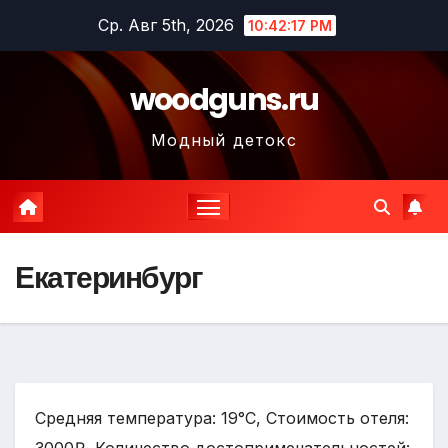
Перейти
Ср. Авг 5th, 2026
10:42:18 PM
к
содержимому
woodguns.ru
Модный детокс
Екатеринбург
Средняя температура: 19°C, Стоимость отеля: