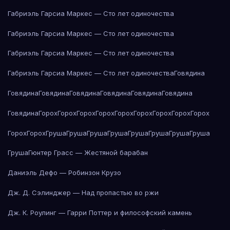
Габриэль Гарсиа Маркес — Сто лет одиночества
Габриэль Гарсиа Маркес — Сто лет одиночества
Габриэль Гарсиа Маркес — Сто лет одиночества
Габриэль Гарсиа Маркес — Сто лет одиночества
Говядина
Говядина
Говядина
Говядина
Говядина
Говядина
Говядина
Говядина
Горох
Горох
Горох
Горох
Горох
Горох
Горох
Горох
Горох
Горох
Горох
Груша
Груша
Груша
Груша
Груша
Груша
Груша
Груша
Груша
Гюнтер Грасс — Жестяной барабан
Даниэль Дефо — Робинзон Крузо
Дж. Д. Сэлинджер — Над пропастью во ржи
Дж. К. Роулинг — Гарри Поттер и философский камень