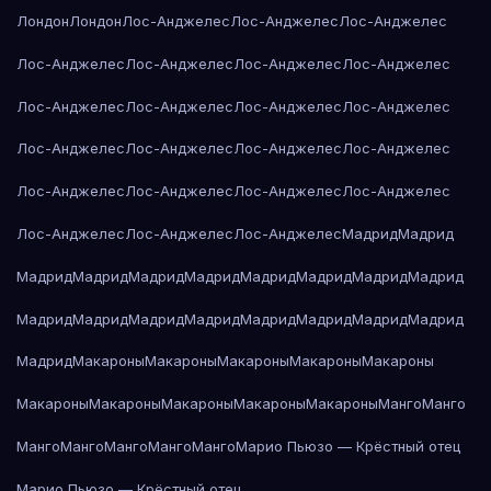
Лондон
Лондон
Лос-Анджелес
Лос-Анджелес
Лос-Анджелес
Лос-Анджелес
Лос-Анджелес
Лос-Анджелес
Лос-Анджелес
Лос-Анджелес
Лос-Анджелес
Лос-Анджелес
Лос-Анджелес
Лос-Анджелес
Лос-Анджелес
Лос-Анджелес
Лос-Анджелес
Лос-Анджелес
Лос-Анджелес
Лос-Анджелес
Лос-Анджелес
Лос-Анджелес
Лос-Анджелес
Лос-Анджелес
Мадрид
Мадрид
Мадрид
Мадрид
Мадрид
Мадрид
Мадрид
Мадрид
Мадрид
Мадрид
Мадрид
Мадрид
Мадрид
Мадрид
Мадрид
Мадрид
Мадрид
Мадрид
Мадрид
Макароны
Макароны
Макароны
Макароны
Макароны
Макароны
Макароны
Макароны
Макароны
Макароны
Манго
Манго
Манго
Манго
Манго
Манго
Манго
Марио Пьюзо — Крёстный отец
Марио Пьюзо — Крёстный отец