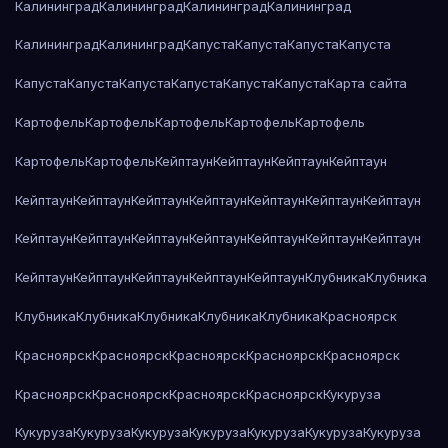
Калининград
Калининград
Калининград
Калининград
Калининград
Калининград
Капуста
Капуста
Капуста
Капуста
Капуста
Капуста
Капуста
Капуста
Капуста
Капуста
Карта сайта
Картофель
Картофель
Картофель
Картофель
Картофель
Картофель
Картофель
Кейптаун
Кейптаун
Кейптаун
Кейптаун
Кейптаун
Кейптаун
Кейптаун
Кейптаун
Кейптаун
Кейптаун
Кейптаун
Кейптаун
Кейптаун
Кейптаун
Кейптаун
Кейптаун
Кейптаун
Кейптаун
Кейптаун
Кейптаун
Кейптаун
Кейптаун
Кейптаун
Клубника
Клубника
Клубника
Клубника
Клубника
Клубника
Клубника
Красноярск
Красноярск
Красноярск
Красноярск
Красноярск
Красноярск
Красноярск
Красноярск
Красноярск
Красноярск
Кукуруза
Кукуруза
Кукуруза
Кукуруза
Кукуруза
Кукуруза
Кукуруза
Кукуруза