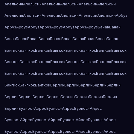
Апельсин
Апельсин
Апельсин
Апельсин
Апельсин
Апельсин
Апельсин
Апельсин
Апельсин
Апельсин
Апельсин
Апельсин
Арбуз
Арбуз
Арбуз
Арбуз
Арбуз
Арбуз
Арбуз
Арбуз
Арбуз
Банан
Банан
Банан
Банан
Банан
Банан
Банан
Банан
Банан
Банан
Банан
Банан
Бангкок
Бангкок
Бангкок
Бангкок
Бангкок
Бангкок
Бангкок
Бангкок
Бангкок
Бангкок
Бангкок
Бангкок
Бангкок
Бангкок
Бангкок
Бангкок
Бангкок
Бангкок
Бангкок
Бангкок
Бангкок
Бангкок
Бангкок
Бангкок
Бангкок
Бангкок
Бангкок
Берлин
Берлин
Берлин
Берлин
Берлин
Берлин
Берлин
Берлин
Берлин
Берлин
Берлин
Берлин
Берлин
Берлин
Буэнос-Айрес
Буэнос-Айрес
Буэнос-Айрес
Буэнос-Айрес
Буэнос-Айрес
Буэнос-Айрес
Буэнос-Айрес
Буэнос-Айрес
Буэнос-Айрес
Буэнос-Айрес
Буэнос-Айрес