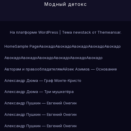
Модный детокс
На платформе WordPress
|
Тема newstack от
Themeansar
.
Home
Sample Page
Авокадо
Авокадо
Авокадо
Авокадо
Авокадо
Авокадо
Авокадо
Авокадо
Авокадо
Авокадо
Авокадо
Авторам и правообладателям
Айзек Азимов — Основание
Александр Дюма — Граф Монте-Кристо
Александр Дюма — Три мушкетёра
Александр Пушкин — Евгений Онегин
Александр Пушкин — Евгений Онегин
Александр Пушкин — Евгений Онегин