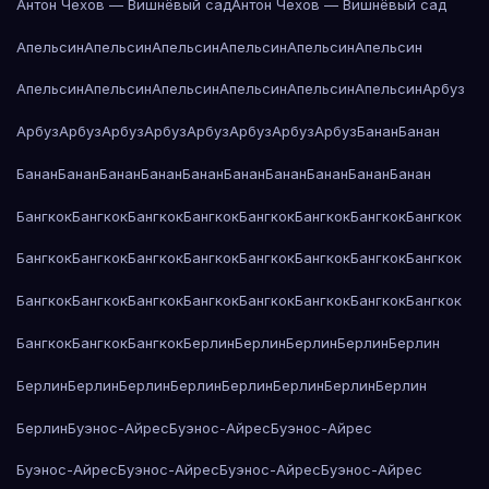
Антон Чехов — Вишнёвый сад
Антон Чехов — Вишнёвый сад
Апельсин
Апельсин
Апельсин
Апельсин
Апельсин
Апельсин
Апельсин
Апельсин
Апельсин
Апельсин
Апельсин
Апельсин
Арбуз
Арбуз
Арбуз
Арбуз
Арбуз
Арбуз
Арбуз
Арбуз
Арбуз
Банан
Банан
Банан
Банан
Банан
Банан
Банан
Банан
Банан
Банан
Банан
Банан
Бангкок
Бангкок
Бангкок
Бангкок
Бангкок
Бангкок
Бангкок
Бангкок
Бангкок
Бангкок
Бангкок
Бангкок
Бангкок
Бангкок
Бангкок
Бангкок
Бангкок
Бангкок
Бангкок
Бангкок
Бангкок
Бангкок
Бангкок
Бангкок
Бангкок
Бангкок
Бангкок
Берлин
Берлин
Берлин
Берлин
Берлин
Берлин
Берлин
Берлин
Берлин
Берлин
Берлин
Берлин
Берлин
Берлин
Буэнос-Айрес
Буэнос-Айрес
Буэнос-Айрес
Буэнос-Айрес
Буэнос-Айрес
Буэнос-Айрес
Буэнос-Айрес