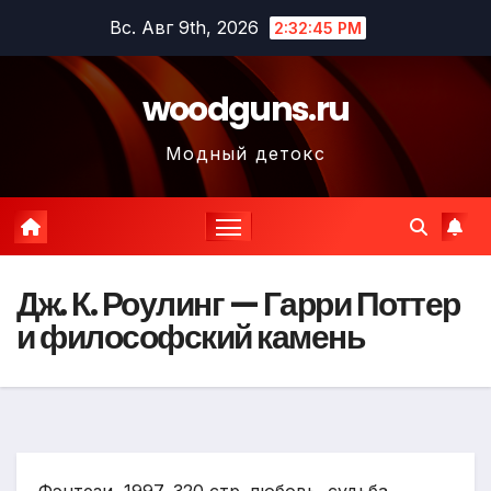
Перейти
Вс. Авг 9th, 2026
2:32:46 PM
к
содержимому
woodguns.ru
Модный детокс
Дж. К. Роулинг — Гарри Поттер
и философский камень