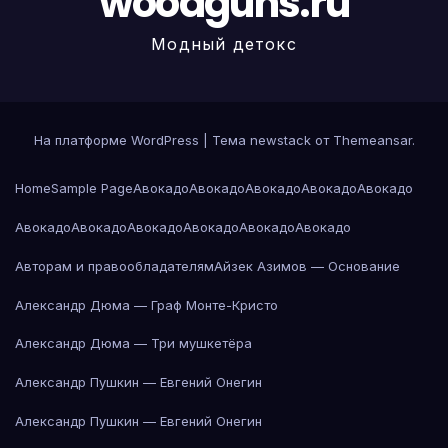
woodguns.ru
Модный детокс
На платформе WordPress
|
Тема newstack от
Themeansar
.
Home
Sample Page
Авокадо
Авокадо
Авокадо
Авокадо
Авокадо
Авокадо
Авокадо
Авокадо
Авокадо
Авокадо
Авокадо
Авторам и правообладателям
Айзек Азимов — Основание
Александр Дюма — Граф Монте-Кристо
Александр Дюма — Три мушкетёра
Александр Пушкин — Евгений Онегин
Александр Пушкин — Евгений Онегин