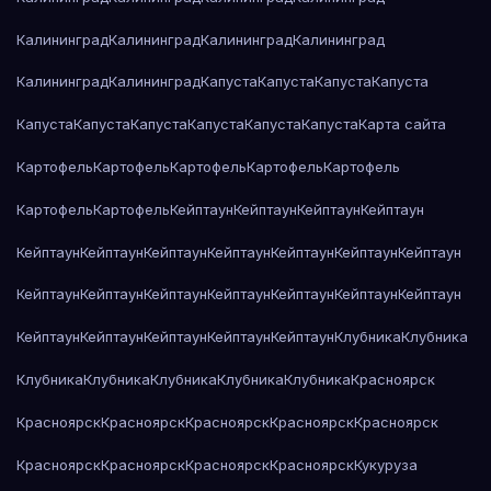
Калининград
Калининград
Калининград
Калининград
Калининград
Калининград
Капуста
Капуста
Капуста
Капуста
Капуста
Капуста
Капуста
Капуста
Капуста
Капуста
Карта сайта
Картофель
Картофель
Картофель
Картофель
Картофель
Картофель
Картофель
Кейптаун
Кейптаун
Кейптаун
Кейптаун
Кейптаун
Кейптаун
Кейптаун
Кейптаун
Кейптаун
Кейптаун
Кейптаун
Кейптаун
Кейптаун
Кейптаун
Кейптаун
Кейптаун
Кейптаун
Кейптаун
Кейптаун
Кейптаун
Кейптаун
Кейптаун
Кейптаун
Клубника
Клубника
Клубника
Клубника
Клубника
Клубника
Клубника
Красноярск
Красноярск
Красноярск
Красноярск
Красноярск
Красноярск
Красноярск
Красноярск
Красноярск
Красноярск
Кукуруза