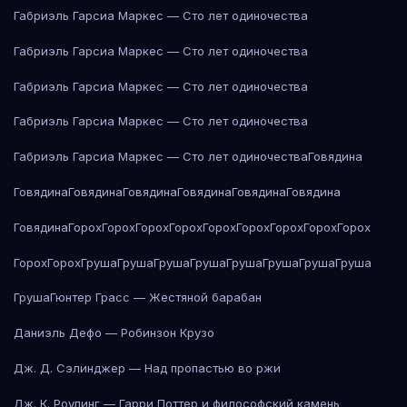
Габриэль Гарсиа Маркес — Сто лет одиночества
Габриэль Гарсиа Маркес — Сто лет одиночества
Габриэль Гарсиа Маркес — Сто лет одиночества
Габриэль Гарсиа Маркес — Сто лет одиночества
Габриэль Гарсиа Маркес — Сто лет одиночества
Говядина
Говядина
Говядина
Говядина
Говядина
Говядина
Говядина
Говядина
Горох
Горох
Горох
Горох
Горох
Горох
Горох
Горох
Горох
Горох
Горох
Груша
Груша
Груша
Груша
Груша
Груша
Груша
Груша
Груша
Гюнтер Грасс — Жестяной барабан
Даниэль Дефо — Робинзон Крузо
Дж. Д. Сэлинджер — Над пропастью во ржи
Дж. К. Роулинг — Гарри Поттер и философский камень