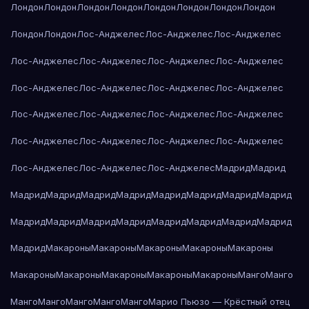
Лондон
Лондон
Лондон
Лондон
Лондон
Лондон
Лондон
Лондон
Лондон
Лондон
Лос-Анджелес
Лос-Анджелес
Лос-Анджелес
Лос-Анджелес
Лос-Анджелес
Лос-Анджелес
Лос-Анджелес
Лос-Анджелес
Лос-Анджелес
Лос-Анджелес
Лос-Анджелес
Лос-Анджелес
Лос-Анджелес
Лос-Анджелес
Лос-Анджелес
Лос-Анджелес
Лос-Анджелес
Лос-Анджелес
Лос-Анджелес
Лос-Анджелес
Лос-Анджелес
Лос-Анджелес
Мадрид
Мадрид
Мадрид
Мадрид
Мадрид
Мадрид
Мадрид
Мадрид
Мадрид
Мадрид
Мадрид
Мадрид
Мадрид
Мадрид
Мадрид
Мадрид
Мадрид
Мадрид
Мадрид
Макароны
Макароны
Макароны
Макароны
Макароны
Макароны
Макароны
Макароны
Макароны
Макароны
Манго
Манго
Манго
Манго
Манго
Манго
Манго
Марио Пьюзо — Крёстный отец