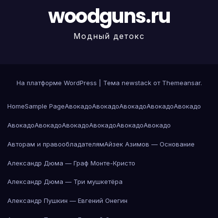
woodguns.ru
Модный детокс
На платформе WordPress
|
Тема newstack от
Themeansar
.
Home
Sample Page
Авокадо
Авокадо
Авокадо
Авокадо
Авокадо
Авокадо
Авокадо
Авокадо
Авокадо
Авокадо
Авокадо
Авторам и правообладателям
Айзек Азимов — Основание
Александр Дюма — Граф Монте-Кристо
Александр Дюма — Три мушкетёра
Александр Пушкин — Евгений Онегин