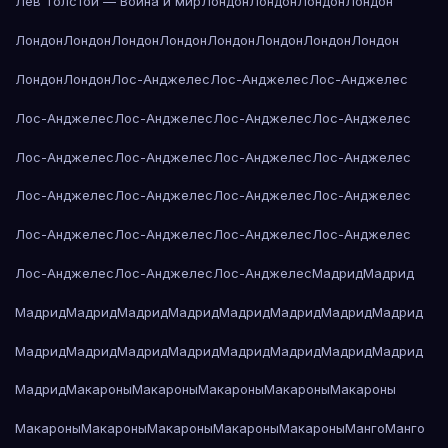
Лев Толстой — Война и мир
Лондон
Лондон
Лондон
Лондон
Лондон
Лондон
Лондон
Лондон
Лондон
Лондон
Лондон
Лондон
Лондон
Лондон
Лос-Анджелес
Лос-Анджелес
Лос-Анджелес
Лос-Анджелес
Лос-Анджелес
Лос-Анджелес
Лос-Анджелес
Лос-Анджелес
Лос-Анджелес
Лос-Анджелес
Лос-Анджелес
Лос-Анджелес
Лос-Анджелес
Лос-Анджелес
Лос-Анджелес
Лос-Анджелес
Лос-Анджелес
Лос-Анджелес
Лос-Анджелес
Лос-Анджелес
Лос-Анджелес
Лос-Анджелес
Мадрид
Мадрид
Мадрид
Мадрид
Мадрид
Мадрид
Мадрид
Мадрид
Мадрид
Мадрид
Мадрид
Мадрид
Мадрид
Мадрид
Мадрид
Мадрид
Мадрид
Мадрид
Мадрид
Макароны
Макароны
Макароны
Макароны
Макароны
Макароны
Макароны
Макароны
Макароны
Макароны
Манго
Манго