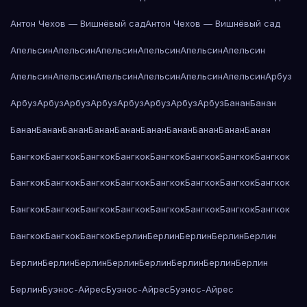
Антон Чехов — Вишнёвый сад
Антон Чехов — Вишнёвый сад
Апельсин
Апельсин
Апельсин
Апельсин
Апельсин
Апельсин
Апельсин
Апельсин
Апельсин
Апельсин
Апельсин
Апельсин
Арбуз
Арбуз
Арбуз
Арбуз
Арбуз
Арбуз
Арбуз
Арбуз
Арбуз
Банан
Банан
Банан
Банан
Банан
Банан
Банан
Банан
Банан
Банан
Банан
Банан
Бангкок
Бангкок
Бангкок
Бангкок
Бангкок
Бангкок
Бангкок
Бангкок
Бангкок
Бангкок
Бангкок
Бангкок
Бангкок
Бангкок
Бангкок
Бангкок
Бангкок
Бангкок
Бангкок
Бангкок
Бангкок
Бангкок
Бангкок
Бангкок
Бангкок
Бангкок
Бангкок
Берлин
Берлин
Берлин
Берлин
Берлин
Берлин
Берлин
Берлин
Берлин
Берлин
Берлин
Берлин
Берлин
Берлин
Буэнос-Айрес
Буэнос-Айрес
Буэнос-Айрес