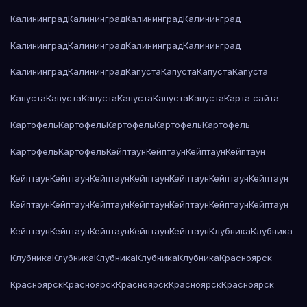
Калининград
Калининград
Калининград
Калининград
Калининград
Калининград
Калининград
Калининград
Калининград
Калининград
Капуста
Капуста
Капуста
Капуста
Капуста
Капуста
Капуста
Капуста
Капуста
Капуста
Карта сайта
Картофель
Картофель
Картофель
Картофель
Картофель
Картофель
Картофель
Кейптаун
Кейптаун
Кейптаун
Кейптаун
Кейптаун
Кейптаун
Кейптаун
Кейптаун
Кейптаун
Кейптаун
Кейптаун
Кейптаун
Кейптаун
Кейптаун
Кейптаун
Кейптаун
Кейптаун
Кейптаун
Кейптаун
Кейптаун
Кейптаун
Кейптаун
Кейптаун
Клубника
Клубника
Клубника
Клубника
Клубника
Клубника
Клубника
Красноярск
Красноярск
Красноярск
Красноярск
Красноярск
Красноярск