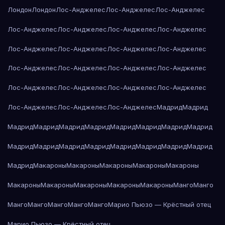
Лондон
Лондон
Лос-Анджелес
Лос-Анджелес
Лос-Анджелес
Лос-Анджелес
Лос-Анджелес
Лос-Анджелес
Лос-Анджелес
Лос-Анджелес
Лос-Анджелес
Лос-Анджелес
Лос-Анджелес
Лос-Анджелес
Лос-Анджелес
Лос-Анджелес
Лос-Анджелес
Лос-Анджелес
Лос-Анджелес
Лос-Анджелес
Лос-Анджелес
Лос-Анджелес
Лос-Анджелес
Лос-Анджелес
Мадрид
Мадрид
Мадрид
Мадрид
Мадрид
Мадрид
Мадрид
Мадрид
Мадрид
Мадрид
Мадрид
Мадрид
Мадрид
Мадрид
Мадрид
Мадрид
Мадрид
Мадрид
Мадрид
Макароны
Макароны
Макароны
Макароны
Макароны
Макароны
Макароны
Макароны
Макароны
Макароны
Манго
Манго
Манго
Манго
Манго
Манго
Манго
Марио Пьюзо — Крёстный отец
Марио Пьюзо — Крёстный отец