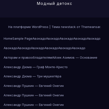
Модный детокс
На платформе WordPress
|
Тема newstack от
Themeansar
.
Home
Sample Page
Авокадо
Авокадо
Авокадо
Авокадо
Авокадо
Авокадо
Авокадо
Авокадо
Авокадо
Авокадо
Авокадо
Авторам и правообладателям
Айзек Азимов — Основание
Александр Дюма — Граф Монте-Кристо
Александр Дюма — Три мушкетёра
Александр Пушкин — Евгений Онегин
Александр Пушкин — Евгений Онегин
Александр Пушкин — Евгений Онегин