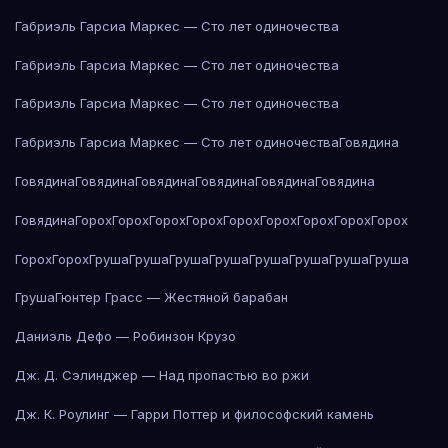
Габриэль Гарсиа Маркес — Сто лет одиночества
Габриэль Гарсиа Маркес — Сто лет одиночества
Габриэль Гарсиа Маркес — Сто лет одиночества
Габриэль Гарсиа Маркес — Сто лет одиночества
Говядина
Говядина
Говядина
Говядина
Говядина
Говядина
Говядина
Говядина
Горох
Горох
Горох
Горох
Горох
Горох
Горох
Горох
Горох
Горох
Горох
Груша
Груша
Груша
Груша
Груша
Груша
Груша
Груша
Груша
Гюнтер Грасс — Жестяной барабан
Даниэль Дефо — Робинзон Крузо
Дж. Д. Сэлинджер — Над пропастью во ржи
Дж. К. Роулинг — Гарри Поттер и философский камень