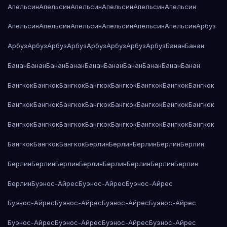
Апельсин
Апельсин
Апельсин
Апельсин
Апельсин
Апельсин
Апельсин
Апельсин
Апельсин
Апельсин
Апельсин
Апельсин
Арбуз
Арбуз
Арбуз
Арбуз
Арбуз
Арбуз
Арбуз
Арбуз
Арбуз
Банан
Банан
Банан
Банан
Банан
Банан
Банан
Банан
Банан
Банан
Банан
Банан
Бангкок
Бангкок
Бангкок
Бангкок
Бангкок
Бангкок
Бангкок
Бангкок
Бангкок
Бангкок
Бангкок
Бангкок
Бангкок
Бангкок
Бангкок
Бангкок
Бангкок
Бангкок
Бангкок
Бангкок
Бангкок
Бангкок
Бангкок
Бангкок
Бангкок
Бангкок
Бангкок
Берлин
Берлин
Берлин
Берлин
Берлин
Берлин
Берлин
Берлин
Берлин
Берлин
Берлин
Берлин
Берлин
Берлин
Буэнос-Айрес
Буэнос-Айрес
Буэнос-Айрес
Буэнос-Айрес
Буэнос-Айрес
Буэнос-Айрес
Буэнос-Айрес
Буэнос-Айрес
Буэнос-Айрес
Буэнос-Айрес
Буэнос-Айрес