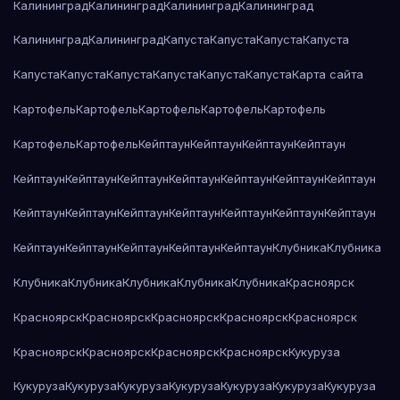
Калининград
Калининград
Калининград
Калининград
Калининград
Калининград
Капуста
Капуста
Капуста
Капуста
Капуста
Капуста
Капуста
Капуста
Капуста
Капуста
Карта сайта
Картофель
Картофель
Картофель
Картофель
Картофель
Картофель
Картофель
Кейптаун
Кейптаун
Кейптаун
Кейптаун
Кейптаун
Кейптаун
Кейптаун
Кейптаун
Кейптаун
Кейптаун
Кейптаун
Кейптаун
Кейптаун
Кейптаун
Кейптаун
Кейптаун
Кейптаун
Кейптаун
Кейптаун
Кейптаун
Кейптаун
Кейптаун
Кейптаун
Клубника
Клубника
Клубника
Клубника
Клубника
Клубника
Клубника
Красноярск
Красноярск
Красноярск
Красноярск
Красноярск
Красноярск
Красноярск
Красноярск
Красноярск
Красноярск
Кукуруза
Кукуруза
Кукуруза
Кукуруза
Кукуруза
Кукуруза
Кукуруза
Кукуруза