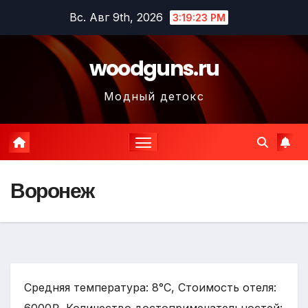
Перейти
Вс. Авг 9th, 2026
3:19:25 PM
к
содержимому
woodguns.ru
Модный детокс
Воронеж
Средняя температура: 8°C, Стоимость отеля: