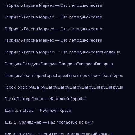
Габриэль Гарсиа Маркес — Сто лет одиночества
Габриэль Гарсиа Маркес — Сто лет одиночества
Габриэль Гарсиа Маркес — Сто лет одиночества
Габриэль Гарсиа Маркес — Сто лет одиночества
Габриэль Гарсиа Маркес — Сто лет одиночества
Говядина
Говядина
Говядина
Говядина
Говядина
Говядина
Говядина
Говядина
Горох
Горох
Горох
Горох
Горох
Горох
Горох
Горох
Горох
Горох
Горох
Груша
Груша
Груша
Груша
Груша
Груша
Груша
Груша
Груша
Гюнтер Грасс — Жестяной барабан
Даниэль Дефо — Робинзон Крузо
Дж. Д. Сэлинджер — Над пропастью во ржи
Дж. К. Роулинг — Гарри Поттер и философский камень