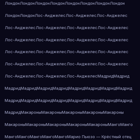
Лондон
Лондон
Лондон
Лондон
Лондон
Лондон
Лондон
Лондон
Лондон
Лондон
Лос-Анджелес
Лос-Анджелес
Лос-Анджелес
Лос-Анджелес
Лос-Анджелес
Лос-Анджелес
Лос-Анджелес
Лос-Анджелес
Лос-Анджелес
Лос-Анджелес
Лос-Анджелес
Лос-Анджелес
Лос-Анджелес
Лос-Анджелес
Лос-Анджелес
Лос-Анджелес
Лос-Анджелес
Лос-Анджелес
Лос-Анджелес
Лос-Анджелес
Лос-Анджелес
Лос-Анджелес
Мадрид
Мадрид
Мадрид
Мадрид
Мадрид
Мадрид
Мадрид
Мадрид
Мадрид
Мадрид
Мадрид
Мадрид
Мадрид
Мадрид
Мадрид
Мадрид
Мадрид
Мадрид
Мадрид
Макароны
Макароны
Макароны
Макароны
Макароны
Макароны
Макароны
Макароны
Макароны
Макароны
Манго
Манго
Манго
Манго
Манго
Манго
Манго
Марио Пьюзо — Крёстный отец