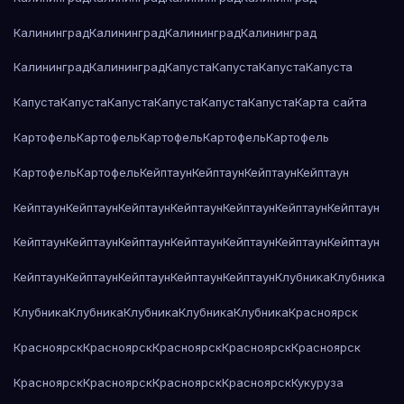
Калининград
Калининград
Калининград
Калининград
Калининград
Калининград
Капуста
Капуста
Капуста
Капуста
Капуста
Капуста
Капуста
Капуста
Капуста
Капуста
Карта сайта
Картофель
Картофель
Картофель
Картофель
Картофель
Картофель
Картофель
Кейптаун
Кейптаун
Кейптаун
Кейптаун
Кейптаун
Кейптаун
Кейптаун
Кейптаун
Кейптаун
Кейптаун
Кейптаун
Кейптаун
Кейптаун
Кейптаун
Кейптаун
Кейптаун
Кейптаун
Кейптаун
Кейптаун
Кейптаун
Кейптаун
Кейптаун
Кейптаун
Клубника
Клубника
Клубника
Клубника
Клубника
Клубника
Клубника
Красноярск
Красноярск
Красноярск
Красноярск
Красноярск
Красноярск
Красноярск
Красноярск
Красноярск
Красноярск
Кукуруза