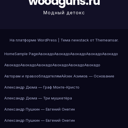
woodguns.ru
Модный детокс
На платформе WordPress
|
Тема newstack от
Themeansar
.
Home
Sample Page
Авокадо
Авокадо
Авокадо
Авокадо
Авокадо
Авокадо
Авокадо
Авокадо
Авокадо
Авокадо
Авокадо
Авторам и правообладателям
Айзек Азимов — Основание
Александр Дюма — Граф Монте-Кристо
Александр Дюма — Три мушкетёра
Александр Пушкин — Евгений Онегин
Александр Пушкин — Евгений Онегин