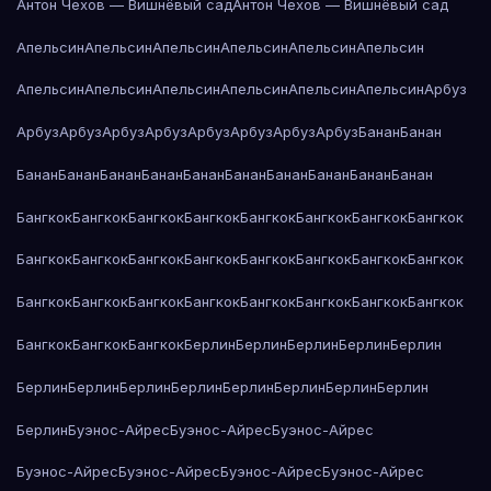
Антон Чехов — Вишнёвый сад
Антон Чехов — Вишнёвый сад
Апельсин
Апельсин
Апельсин
Апельсин
Апельсин
Апельсин
Апельсин
Апельсин
Апельсин
Апельсин
Апельсин
Апельсин
Арбуз
Арбуз
Арбуз
Арбуз
Арбуз
Арбуз
Арбуз
Арбуз
Арбуз
Банан
Банан
Банан
Банан
Банан
Банан
Банан
Банан
Банан
Банан
Банан
Банан
Бангкок
Бангкок
Бангкок
Бангкок
Бангкок
Бангкок
Бангкок
Бангкок
Бангкок
Бангкок
Бангкок
Бангкок
Бангкок
Бангкок
Бангкок
Бангкок
Бангкок
Бангкок
Бангкок
Бангкок
Бангкок
Бангкок
Бангкок
Бангкок
Бангкок
Бангкок
Бангкок
Берлин
Берлин
Берлин
Берлин
Берлин
Берлин
Берлин
Берлин
Берлин
Берлин
Берлин
Берлин
Берлин
Берлин
Буэнос-Айрес
Буэнос-Айрес
Буэнос-Айрес
Буэнос-Айрес
Буэнос-Айрес
Буэнос-Айрес
Буэнос-Айрес