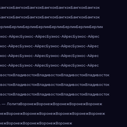
Бангкок
Бангкок
Бангкок
Бангкок
Бангкок
Бангкок
Бангкок
Бангкок
Бангкок
Бангкок
Бангкок
Бангкок
Бангкок
Бангкок
ерлин
Берлин
Берлин
Берлин
Берлин
Берлин
Берлин
Берлин
энос-Айрес
Буэнос-Айрес
Буэнос-Айрес
Буэнос-Айрес
энос-Айрес
Буэнос-Айрес
Буэнос-Айрес
Буэнос-Айрес
энос-Айрес
Буэнос-Айрес
Буэнос-Айрес
Буэнос-Айрес
энос-Айрес
Буэнос-Айрес
Буэнос-Айрес
Буэнос-Айрес
восток
Владивосток
Владивосток
Владивосток
Владивосток
восток
Владивосток
Владивосток
Владивосток
Владивосток
восток
Владивосток
Владивосток
Владивосток
Владивосток
в — Лолита
Воронеж
Воронеж
Воронеж
Воронеж
Воронеж
неж
Воронеж
Воронеж
Воронеж
Воронеж
Воронеж
Воронеж
неж
Воронеж
Воронеж
Воронеж
Воронеж