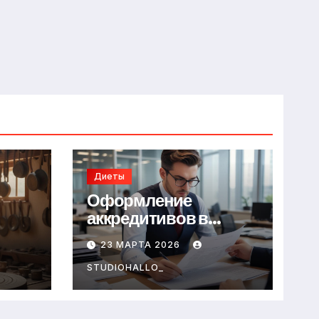
Диеты
Оформление
аккредитивов в
международной
23 МАРТА 2026
торговле
STUDIOHALLO_