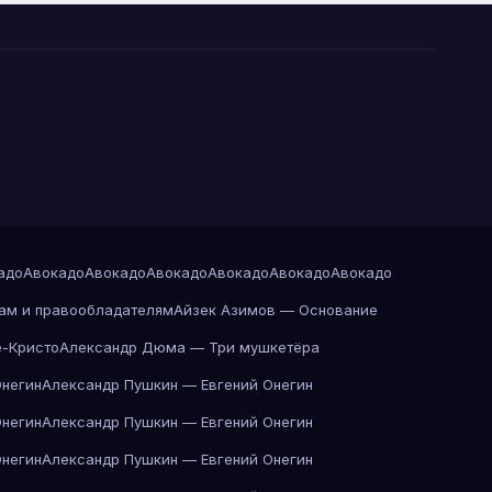
адо
Авокадо
Авокадо
Авокадо
Авокадо
Авокадо
Авокадо
ам и правообладателям
Айзек Азимов — Основание
-Кристо
Александр Дюма — Три мушкетёра
Онегин
Александр Пушкин — Евгений Онегин
Онегин
Александр Пушкин — Евгений Онегин
Онегин
Александр Пушкин — Евгений Онегин