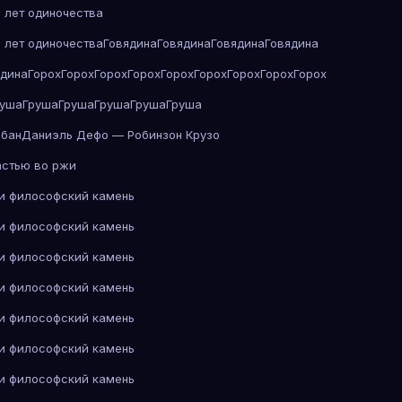
 лет одиночества
 лет одиночества
Говядина
Говядина
Говядина
Говядина
ядина
Горох
Горох
Горох
Горох
Горох
Горох
Горох
Горох
Горох
руша
Груша
Груша
Груша
Груша
Груша
абан
Даниэль Дефо — Робинзон Крузо
астью во ржи
 и философский камень
 и философский камень
 и философский камень
 и философский камень
 и философский камень
 и философский камень
 и философский камень