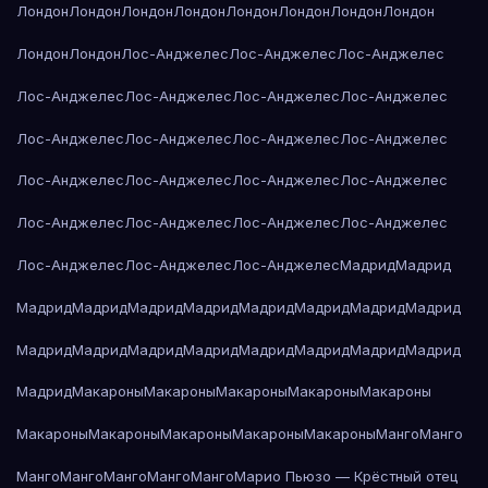
Лондон
Лондон
Лондон
Лондон
Лондон
Лондон
Лондон
Лондон
Лондон
Лондон
Лос-Анджелес
Лос-Анджелес
Лос-Анджелес
Лос-Анджелес
Лос-Анджелес
Лос-Анджелес
Лос-Анджелес
Лос-Анджелес
Лос-Анджелес
Лос-Анджелес
Лос-Анджелес
Лос-Анджелес
Лос-Анджелес
Лос-Анджелес
Лос-Анджелес
Лос-Анджелес
Лос-Анджелес
Лос-Анджелес
Лос-Анджелес
Лос-Анджелес
Лос-Анджелес
Лос-Анджелес
Мадрид
Мадрид
Мадрид
Мадрид
Мадрид
Мадрид
Мадрид
Мадрид
Мадрид
Мадрид
Мадрид
Мадрид
Мадрид
Мадрид
Мадрид
Мадрид
Мадрид
Мадрид
Мадрид
Макароны
Макароны
Макароны
Макароны
Макароны
Макароны
Макароны
Макароны
Макароны
Макароны
Манго
Манго
Манго
Манго
Манго
Манго
Манго
Марио Пьюзо — Крёстный отец