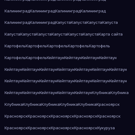
Калининград
Калининград
Калининград
Калининград
Калининград
Калининград
Капуста
Капуста
Капуста
Капуста
Капуста
Капуста
Капуста
Капуста
Капуста
Капуста
Карта сайта
Картофель
Картофель
Картофель
Картофель
Картофель
Картофель
Картофель
Кейптаун
Кейптаун
Кейптаун
Кейптаун
Кейптаун
Кейптаун
Кейптаун
Кейптаун
Кейптаун
Кейптаун
Кейптаун
Кейптаун
Кейптаун
Кейптаун
Кейптаун
Кейптаун
Кейптаун
Кейптаун
Кейптаун
Кейптаун
Кейптаун
Кейптаун
Кейптаун
Клубника
Клубника
Клубника
Клубника
Клубника
Клубника
Клубника
Красноярск
Красноярск
Красноярск
Красноярск
Красноярск
Красноярск
Красноярск
Красноярск
Красноярск
Красноярск
Кукуруза