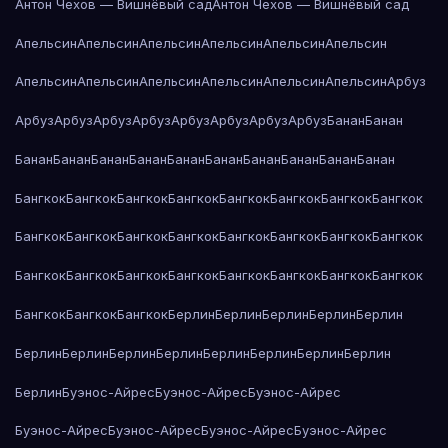
Антон Чехов — Вишнёвый сад
Антон Чехов — Вишнёвый сад
Апельсин
Апельсин
Апельсин
Апельсин
Апельсин
Апельсин
Апельсин
Апельсин
Апельсин
Апельсин
Апельсин
Апельсин
Арбуз
Арбуз
Арбуз
Арбуз
Арбуз
Арбуз
Арбуз
Арбуз
Арбуз
Банан
Банан
Банан
Банан
Банан
Банан
Банан
Банан
Банан
Банан
Банан
Банан
Бангкок
Бангкок
Бангкок
Бангкок
Бангкок
Бангкок
Бангкок
Бангкок
Бангкок
Бангкок
Бангкок
Бангкок
Бангкок
Бангкок
Бангкок
Бангкок
Бангкок
Бангкок
Бангкок
Бангкок
Бангкок
Бангкок
Бангкок
Бангкок
Бангкок
Бангкок
Бангкок
Берлин
Берлин
Берлин
Берлин
Берлин
Берлин
Берлин
Берлин
Берлин
Берлин
Берлин
Берлин
Берлин
Берлин
Буэнос-Айрес
Буэнос-Айрес
Буэнос-Айрес
Буэнос-Айрес
Буэнос-Айрес
Буэнос-Айрес
Буэнос-Айрес