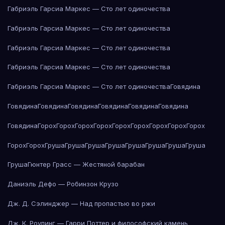
Габриэль Гарсиа Маркес — Сто лет одиночества
Габриэль Гарсиа Маркес — Сто лет одиночества
Габриэль Гарсиа Маркес — Сто лет одиночества
Габриэль Гарсиа Маркес — Сто лет одиночества
Габриэль Гарсиа Маркес — Сто лет одиночества
Говядина
Говядина
Говядина
Говядина
Говядина
Говядина
Говядина
Говядина
Горох
Горох
Горох
Горох
Горох
Горох
Горох
Горох
Горох
Горох
Горох
Груша
Груша
Груша
Груша
Груша
Груша
Груша
Груша
Груша
Гюнтер Грасс — Жестяной барабан
Даниэль Дефо — Робинзон Крузо
Дж. Д. Сэлинджер — Над пропастью во ржи
Дж. К. Роулинг — Гарри Поттер и философский камень