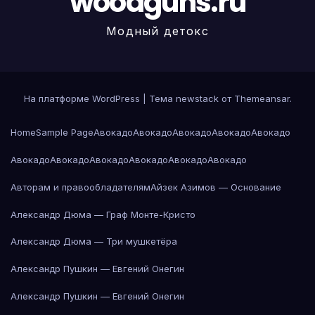
woodguns.ru
Модный детокс
На платформе WordPress
|
Тема newstack от
Themeansar
.
Home
Sample Page
Авокадо
Авокадо
Авокадо
Авокадо
Авокадо
Авокадо
Авокадо
Авокадо
Авокадо
Авокадо
Авокадо
Авторам и правообладателям
Айзек Азимов — Основание
Александр Дюма — Граф Монте-Кристо
Александр Дюма — Три мушкетёра
Александр Пушкин — Евгений Онегин
Александр Пушкин — Евгений Онегин