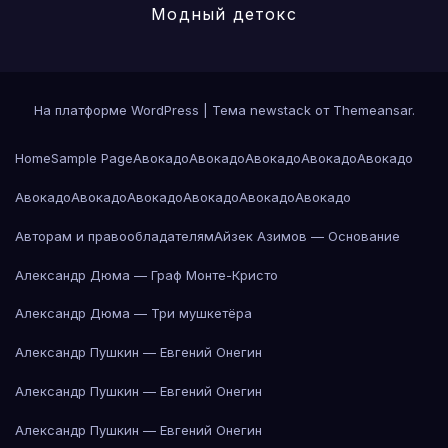
Модный детокс
На платформе WordPress
|
Тема newstack от
Themeansar
.
Home
Sample Page
Авокадо
Авокадо
Авокадо
Авокадо
Авокадо
Авокадо
Авокадо
Авокадо
Авокадо
Авокадо
Авокадо
Авторам и правообладателям
Айзек Азимов — Основание
Александр Дюма — Граф Монте-Кристо
Александр Дюма — Три мушкетёра
Александр Пушкин — Евгений Онегин
Александр Пушкин — Евгений Онегин
Александр Пушкин — Евгений Онегин