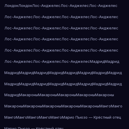
Лондон
Лондон
Лос-Анджелес
Лос-Анджелес
Лос-Анджелес
Лос-Анджелес
Лос-Анджелес
Лос-Анджелес
Лос-Анджелес
Лос-Анджелес
Лос-Анджелес
Лос-Анджелес
Лос-Анджелес
Лос-Анджелес
Лос-Анджелес
Лос-Анджелес
Лос-Анджелес
Лос-Анджелес
Лос-Анджелес
Лос-Анджелес
Лос-Анджелес
Лос-Анджелес
Лос-Анджелес
Лос-Анджелес
Мадрид
Мадрид
Мадрид
Мадрид
Мадрид
Мадрид
Мадрид
Мадрид
Мадрид
Мадрид
Мадрид
Мадрид
Мадрид
Мадрид
Мадрид
Мадрид
Мадрид
Мадрид
Мадрид
Макароны
Макароны
Макароны
Макароны
Макароны
Макароны
Макароны
Макароны
Макароны
Макароны
Манго
Манго
Манго
Манго
Манго
Манго
Манго
Марио Пьюзо — Крёстный отец
Марио Пьюзо — Крёстный отец