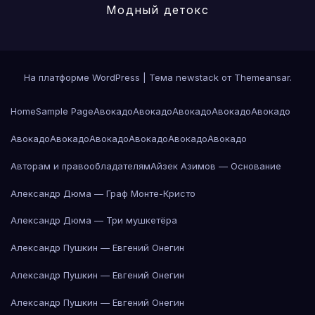
Модный детокс
На платформе WordPress
|
Тема newstack от
Themeansar
.
Home
Sample Page
Авокадо
Авокадо
Авокадо
Авокадо
Авокадо
Авокадо
Авокадо
Авокадо
Авокадо
Авокадо
Авокадо
Авторам и правообладателям
Айзек Азимов — Основание
Александр Дюма — Граф Монте-Кристо
Александр Дюма — Три мушкетёра
Александр Пушкин — Евгений Онегин
Александр Пушкин — Евгений Онегин
Александр Пушкин — Евгений Онегин