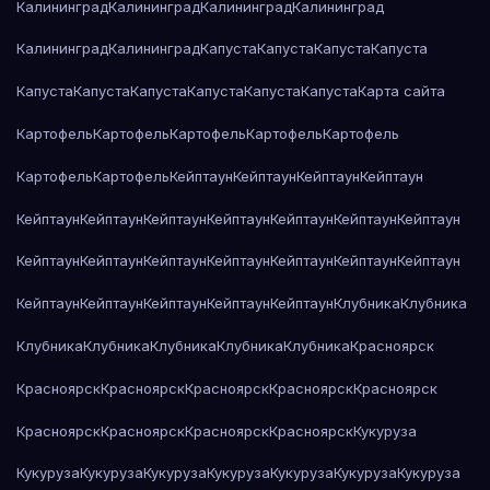
Калининград
Калининград
Калининград
Калининград
Калининград
Калининград
Капуста
Капуста
Капуста
Капуста
Капуста
Капуста
Капуста
Капуста
Капуста
Капуста
Карта сайта
Картофель
Картофель
Картофель
Картофель
Картофель
Картофель
Картофель
Кейптаун
Кейптаун
Кейптаун
Кейптаун
Кейптаун
Кейптаун
Кейптаун
Кейптаун
Кейптаун
Кейптаун
Кейптаун
Кейптаун
Кейптаун
Кейптаун
Кейптаун
Кейптаун
Кейптаун
Кейптаун
Кейптаун
Кейптаун
Кейптаун
Кейптаун
Кейптаун
Клубника
Клубника
Клубника
Клубника
Клубника
Клубника
Клубника
Красноярск
Красноярск
Красноярск
Красноярск
Красноярск
Красноярск
Красноярск
Красноярск
Красноярск
Красноярск
Кукуруза
Кукуруза
Кукуруза
Кукуруза
Кукуруза
Кукуруза
Кукуруза
Кукуруза