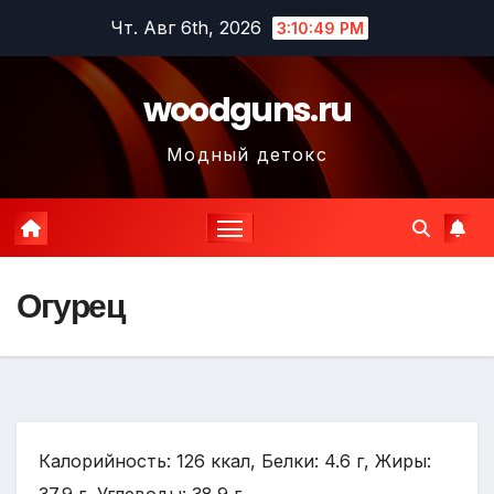
Перейти
Чт. Авг 6th, 2026
3:10:50 PM
к
содержимому
woodguns.ru
Модный детокс
Огурец
Калорийность: 126 ккал, Белки: 4.6 г, Жиры: