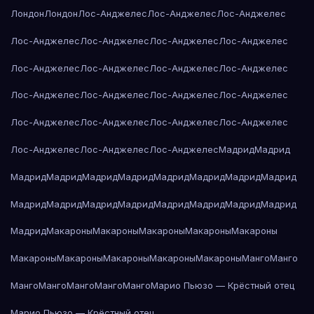
Лондон
Лондон
Лос-Анджелес
Лос-Анджелес
Лос-Анджелес
Лос-Анджелес
Лос-Анджелес
Лос-Анджелес
Лос-Анджелес
Лос-Анджелес
Лос-Анджелес
Лос-Анджелес
Лос-Анджелес
Лос-Анджелес
Лос-Анджелес
Лос-Анджелес
Лос-Анджелес
Лос-Анджелес
Лос-Анджелес
Лос-Анджелес
Лос-Анджелес
Лос-Анджелес
Лос-Анджелес
Лос-Анджелес
Мадрид
Мадрид
Мадрид
Мадрид
Мадрид
Мадрид
Мадрид
Мадрид
Мадрид
Мадрид
Мадрид
Мадрид
Мадрид
Мадрид
Мадрид
Мадрид
Мадрид
Мадрид
Мадрид
Макароны
Макароны
Макароны
Макароны
Макароны
Макароны
Макароны
Макароны
Макароны
Макароны
Манго
Манго
Манго
Манго
Манго
Манго
Манго
Марио Пьюзо — Крёстный отец
Марио Пьюзо — Крёстный отец