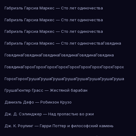
Габриэль Гарсиа Маркес — Сто лет одиночества
Габриэль Гарсиа Маркес — Сто лет одиночества
Габриэль Гарсиа Маркес — Сто лет одиночества
Габриэль Гарсиа Маркес — Сто лет одиночества
Говядина
Говядина
Говядина
Говядина
Говядина
Говядина
Говядина
Говядина
Горох
Горох
Горох
Горох
Горох
Горох
Горох
Горох
Горох
Горох
Горох
Груша
Груша
Груша
Груша
Груша
Груша
Груша
Груша
Груша
Гюнтер Грасс — Жестяной барабан
Даниэль Дефо — Робинзон Крузо
Дж. Д. Сэлинджер — Над пропастью во ржи
Дж. К. Роулинг — Гарри Поттер и философский камень