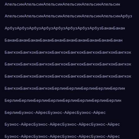
Апельсин
Апельсин
Апельсин
Апельсин
Апельсин
Апельсин
Апельсин
Апельсин
Апельсин
Апельсин
Апельсин
Апельсин
Арбуз
Арбуз
Арбуз
Арбуз
Арбуз
Арбуз
Арбуз
Арбуз
Арбуз
Банан
Банан
Банан
Банан
Банан
Банан
Банан
Банан
Банан
Банан
Банан
Банан
Бангкок
Бангкок
Бангкок
Бангкок
Бангкок
Бангкок
Бангкок
Бангкок
Бангкок
Бангкок
Бангкок
Бангкок
Бангкок
Бангкок
Бангкок
Бангкок
Бангкок
Бангкок
Бангкок
Бангкок
Бангкок
Бангкок
Бангкок
Бангкок
Бангкок
Бангкок
Бангкок
Берлин
Берлин
Берлин
Берлин
Берлин
Берлин
Берлин
Берлин
Берлин
Берлин
Берлин
Берлин
Берлин
Берлин
Буэнос-Айрес
Буэнос-Айрес
Буэнос-Айрес
Буэнос-Айрес
Буэнос-Айрес
Буэнос-Айрес
Буэнос-Айрес
Буэнос-Айрес
Буэнос-Айрес
Буэнос-Айрес
Буэнос-Айрес