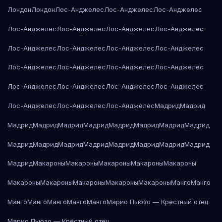
Лондон
Лондон
Лос-Анджелес
Лос-Анджелес
Лос-Анджелес
Лос-Анджелес
Лос-Анджелес
Лос-Анджелес
Лос-Анджелес
Лос-Анджелес
Лос-Анджелес
Лос-Анджелес
Лос-Анджелес
Лос-Анджелес
Лос-Анджелес
Лос-Анджелес
Лос-Анджелес
Лос-Анджелес
Лос-Анджелес
Лос-Анджелес
Лос-Анджелес
Лос-Анджелес
Лос-Анджелес
Лос-Анджелес
Мадрид
Мадрид
Мадрид
Мадрид
Мадрид
Мадрид
Мадрид
Мадрид
Мадрид
Мадрид
Мадрид
Мадрид
Мадрид
Мадрид
Мадрид
Мадрид
Мадрид
Мадрид
Мадрид
Макароны
Макароны
Макароны
Макароны
Макароны
Макароны
Макароны
Макароны
Макароны
Макароны
Манго
Манго
Манго
Манго
Манго
Манго
Манго
Марио Пьюзо — Крёстный отец
Марио Пьюзо — Крёстный отец