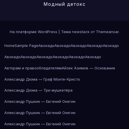
Модный детокс
На платформе WordPress
|
Тема newstack от
Themeansar
.
Home
Sample Page
Авокадо
Авокадо
Авокадо
Авокадо
Авокадо
Авокадо
Авокадо
Авокадо
Авокадо
Авокадо
Авокадо
Авторам и правообладателям
Айзек Азимов — Основание
Александр Дюма — Граф Монте-Кристо
Александр Дюма — Три мушкетёра
Александр Пушкин — Евгений Онегин
Александр Пушкин — Евгений Онегин
Александр Пушкин — Евгений Онегин