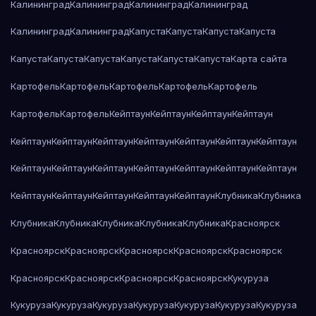
Калининград
Калининград
Калининград
Калининград
Калининград
Калининград
Капуста
Капуста
Капуста
Капуста
Капуста
Капуста
Капуста
Капуста
Капуста
Капуста
Карта сайта
Картофель
Картофель
Картофель
Картофель
Картофель
Картофель
Картофель
Кейптаун
Кейптаун
Кейптаун
Кейптаун
Кейптаун
Кейптаун
Кейптаун
Кейптаун
Кейптаун
Кейптаун
Кейптаун
Кейптаун
Кейптаун
Кейптаун
Кейптаун
Кейптаун
Кейптаун
Кейптаун
Кейптаун
Кейптаун
Кейптаун
Кейптаун
Кейптаун
Клубника
Клубника
Клубника
Клубника
Клубника
Клубника
Клубника
Красноярск
Красноярск
Красноярск
Красноярск
Красноярск
Красноярск
Красноярск
Красноярск
Красноярск
Красноярск
Кукуруза
Кукуруза
Кукуруза
Кукуруза
Кукуруза
Кукуруза
Кукуруза
Кукуруза