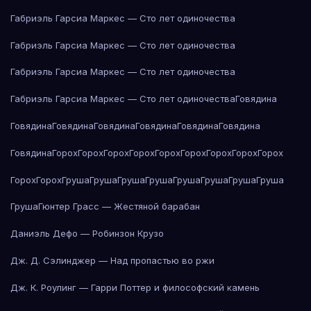
Габриэль Гарсиа Маркес — Сто лет одиночества
Габриэль Гарсиа Маркес — Сто лет одиночества
Габриэль Гарсиа Маркес — Сто лет одиночества
Габриэль Гарсиа Маркес — Сто лет одиночества
Говядина
Говядина
Говядина
Говядина
Говядина
Говядина
Говядина
Говядина
Горох
Горох
Горох
Горох
Горох
Горох
Горох
Горох
Горох
Горох
Горох
Груша
Груша
Груша
Груша
Груша
Груша
Груша
Груша
Груша
Гюнтер Грасс — Жестяной барабан
Даниэль Дефо — Робинзон Крузо
Дж. Д. Сэлинджер — Над пропастью во ржи
Дж. К. Роулинг — Гарри Поттер и философский камень