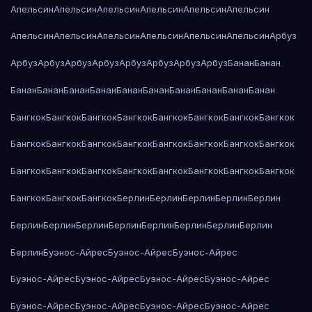
Апельсин
Апельсин
Апельсин
Апельсин
Апельсин
Апельсин
Апельсин
Апельсин
Апельсин
Апельсин
Апельсин
Апельсин
Арбуз
Арбуз
Арбуз
Арбуз
Арбуз
Арбуз
Арбуз
Арбуз
Арбуз
Банан
Банан
Банан
Банан
Банан
Банан
Банан
Банан
Банан
Банан
Банан
Банан
Бангкок
Бангкок
Бангкок
Бангкок
Бангкок
Бангкок
Бангкок
Бангкок
Бангкок
Бангкок
Бангкок
Бангкок
Бангкок
Бангкок
Бангкок
Бангкок
Бангкок
Бангкок
Бангкок
Бангкок
Бангкок
Бангкок
Бангкок
Бангкок
Бангкок
Бангкок
Бангкок
Берлин
Берлин
Берлин
Берлин
Берлин
Берлин
Берлин
Берлин
Берлин
Берлин
Берлин
Берлин
Берлин
Берлин
Буэнос-Айрес
Буэнос-Айрес
Буэнос-Айрес
Буэнос-Айрес
Буэнос-Айрес
Буэнос-Айрес
Буэнос-Айрес
Буэнос-Айрес
Буэнос-Айрес
Буэнос-Айрес
Буэнос-Айрес