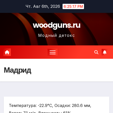
Перейти
Чт. Авг 6th, 2026
6:25:18 PM
к
содержимому
woodguns.ru
Модный детокс
Мадрид
Температура: -22.9°C, Осадки: 280.6 мм,