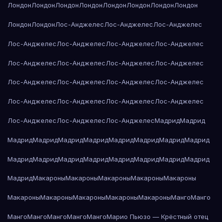
Лондон
Лондон
Лондон
Лондон
Лондон
Лондон
Лондон
Лондон
Лондон
Лондон
Лос-Анджелес
Лос-Анджелес
Лос-Анджелес
Лос-Анджелес
Лос-Анджелес
Лос-Анджелес
Лос-Анджелес
Лос-Анджелес
Лос-Анджелес
Лос-Анджелес
Лос-Анджелес
Лос-Анджелес
Лос-Анджелес
Лос-Анджелес
Лос-Анджелес
Лос-Анджелес
Лос-Анджелес
Лос-Анджелес
Лос-Анджелес
Лос-Анджелес
Лос-Анджелес
Лос-Анджелес
Мадрид
Мадрид
Мадрид
Мадрид
Мадрид
Мадрид
Мадрид
Мадрид
Мадрид
Мадрид
Мадрид
Мадрид
Мадрид
Мадрид
Мадрид
Мадрид
Мадрид
Мадрид
Мадрид
Макароны
Макароны
Макароны
Макароны
Макароны
Макароны
Макароны
Макароны
Макароны
Макароны
Манго
Манго
Манго
Манго
Манго
Манго
Манго
Марио Пьюзо — Крёстный отец