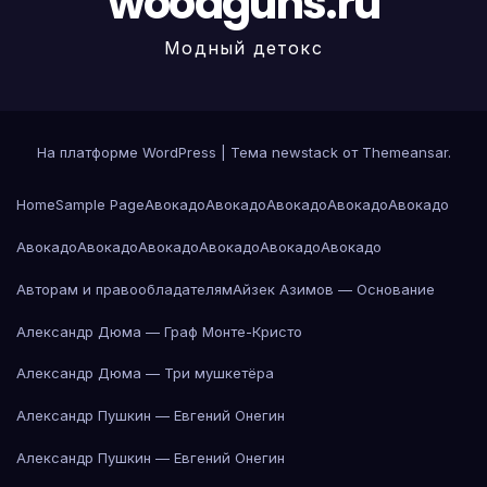
woodguns.ru
Модный детокс
На платформе WordPress
|
Тема newstack от
Themeansar
.
Home
Sample Page
Авокадо
Авокадо
Авокадо
Авокадо
Авокадо
Авокадо
Авокадо
Авокадо
Авокадо
Авокадо
Авокадо
Авторам и правообладателям
Айзек Азимов — Основание
Александр Дюма — Граф Монте-Кристо
Александр Дюма — Три мушкетёра
Александр Пушкин — Евгений Онегин
Александр Пушкин — Евгений Онегин