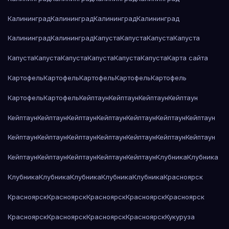
Калининград
Калининград
Калининград
Калининград
Калининград
Калининград
Капуста
Капуста
Капуста
Капуста
Капуста
Капуста
Капуста
Капуста
Капуста
Капуста
Карта сайта
Картофель
Картофель
Картофель
Картофель
Картофель
Картофель
Картофель
Кейптаун
Кейптаун
Кейптаун
Кейптаун
Кейптаун
Кейптаун
Кейптаун
Кейптаун
Кейптаун
Кейптаун
Кейптаун
Кейптаун
Кейптаун
Кейптаун
Кейптаун
Кейптаун
Кейптаун
Кейптаун
Кейптаун
Кейптаун
Кейптаун
Кейптаун
Кейптаун
Клубника
Клубника
Клубника
Клубника
Клубника
Клубника
Клубника
Красноярск
Красноярск
Красноярск
Красноярск
Красноярск
Красноярск
Красноярск
Красноярск
Красноярск
Красноярск
Кукуруза