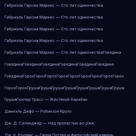
Габриэль Гарсиа Маркес — Сто лет одиночества
Габриэль Гарсиа Маркес — Сто лет одиночества
Габриэль Гарсиа Маркес — Сто лет одиночества
Габриэль Гарсиа Маркес — Сто лет одиночества
Габриэль Гарсиа Маркес — Сто лет одиночества
Говядина
Говядина
Говядина
Говядина
Говядина
Говядина
Говядина
Говядина
Горох
Горох
Горох
Горох
Горох
Горох
Горох
Горох
Горох
Горох
Горох
Груша
Груша
Груша
Груша
Груша
Груша
Груша
Груша
Груша
Гюнтер Грасс — Жестяной барабан
Даниэль Дефо — Робинзон Крузо
Дж. Д. Сэлинджер — Над пропастью во ржи
Дж. К. Роулинг — Гарри Поттер и философский камень