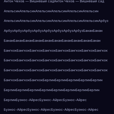
Антон Чехов — Вишнёвый сад
Антон Чехов — Вишнёвый сад
Апельсин
Апельсин
Апельсин
Апельсин
Апельсин
Апельсин
Апельсин
Апельсин
Апельсин
Апельсин
Апельсин
Апельсин
Арбуз
Арбуз
Арбуз
Арбуз
Арбуз
Арбуз
Арбуз
Арбуз
Арбуз
Банан
Банан
Банан
Банан
Банан
Банан
Банан
Банан
Банан
Банан
Банан
Банан
Бангкок
Бангкок
Бангкок
Бангкок
Бангкок
Бангкок
Бангкок
Бангкок
Бангкок
Бангкок
Бангкок
Бангкок
Бангкок
Бангкок
Бангкок
Бангкок
Бангкок
Бангкок
Бангкок
Бангкок
Бангкок
Бангкок
Бангкок
Бангкок
Бангкок
Бангкок
Бангкок
Берлин
Берлин
Берлин
Берлин
Берлин
Берлин
Берлин
Берлин
Берлин
Берлин
Берлин
Берлин
Берлин
Берлин
Буэнос-Айрес
Буэнос-Айрес
Буэнос-Айрес
Буэнос-Айрес
Буэнос-Айрес
Буэнос-Айрес
Буэнос-Айрес