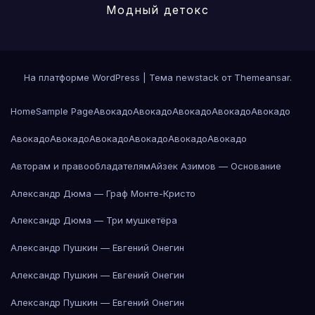
Модный детокс
На платформе WordPress
|
Тема newstack от
Themeansar
.
Home
Sample Page
Авокадо
Авокадо
Авокадо
Авокадо
Авокадо
Авокадо
Авокадо
Авокадо
Авокадо
Авокадо
Авокадо
Авторам и правообладателям
Айзек Азимов — Основание
Александр Дюма — Граф Монте-Кристо
Александр Дюма — Три мушкетёра
Александр Пушкин — Евгений Онегин
Александр Пушкин — Евгений Онегин
Александр Пушкин — Евгений Онегин