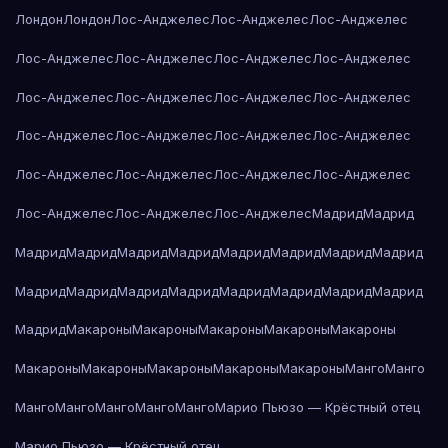
Лондон
Лондон
Лос-Анджелес
Лос-Анджелес
Лос-Анджелес
Лос-Анджелес
Лос-Анджелес
Лос-Анджелес
Лос-Анджелес
Лос-Анджелес
Лос-Анджелес
Лос-Анджелес
Лос-Анджелес
Лос-Анджелес
Лос-Анджелес
Лос-Анджелес
Лос-Анджелес
Лос-Анджелес
Лос-Анджелес
Лос-Анджелес
Лос-Анджелес
Лос-Анджелес
Лос-Анджелес
Лос-Анджелес
Мадрид
Мадрид
Мадрид
Мадрид
Мадрид
Мадрид
Мадрид
Мадрид
Мадрид
Мадрид
Мадрид
Мадрид
Мадрид
Мадрид
Мадрид
Мадрид
Мадрид
Мадрид
Мадрид
Макароны
Макароны
Макароны
Макароны
Макароны
Макароны
Макароны
Макароны
Макароны
Макароны
Манго
Манго
Манго
Манго
Манго
Манго
Манго
Марио Пьюзо — Крёстный отец
Марио Пьюзо — Крёстный отец