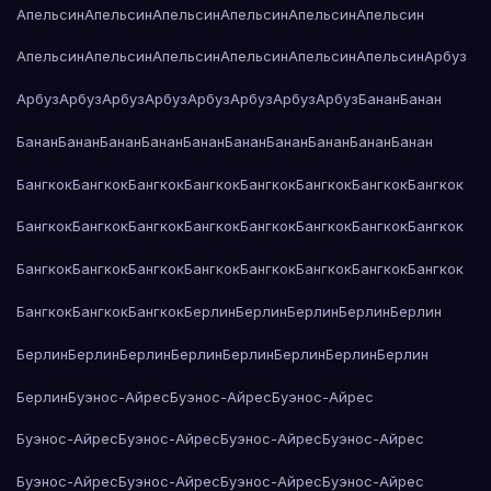
Апельсин
Апельсин
Апельсин
Апельсин
Апельсин
Апельсин
Апельсин
Апельсин
Апельсин
Апельсин
Апельсин
Апельсин
Арбуз
Арбуз
Арбуз
Арбуз
Арбуз
Арбуз
Арбуз
Арбуз
Арбуз
Банан
Банан
Банан
Банан
Банан
Банан
Банан
Банан
Банан
Банан
Банан
Банан
Бангкок
Бангкок
Бангкок
Бангкок
Бангкок
Бангкок
Бангкок
Бангкок
Бангкок
Бангкок
Бангкок
Бангкок
Бангкок
Бангкок
Бангкок
Бангкок
Бангкок
Бангкок
Бангкок
Бангкок
Бангкок
Бангкок
Бангкок
Бангкок
Бангкок
Бангкок
Бангкок
Берлин
Берлин
Берлин
Берлин
Берлин
Берлин
Берлин
Берлин
Берлин
Берлин
Берлин
Берлин
Берлин
Берлин
Буэнос-Айрес
Буэнос-Айрес
Буэнос-Айрес
Буэнос-Айрес
Буэнос-Айрес
Буэнос-Айрес
Буэнос-Айрес
Буэнос-Айрес
Буэнос-Айрес
Буэнос-Айрес
Буэнос-Айрес