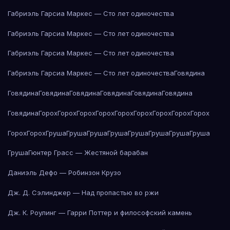
Габриэль Гарсиа Маркес — Сто лет одиночества
Габриэль Гарсиа Маркес — Сто лет одиночества
Габриэль Гарсиа Маркес — Сто лет одиночества
Габриэль Гарсиа Маркес — Сто лет одиночества
Говядина
Говядина
Говядина
Говядина
Говядина
Говядина
Говядина
Говядина
Горох
Горох
Горох
Горох
Горох
Горох
Горох
Горох
Горох
Горох
Горох
Груша
Груша
Груша
Груша
Груша
Груша
Груша
Груша
Груша
Гюнтер Грасс — Жестяной барабан
Даниэль Дефо — Робинзон Крузо
Дж. Д. Сэлинджер — Над пропастью во ржи
Дж. К. Роулинг — Гарри Поттер и философский камень