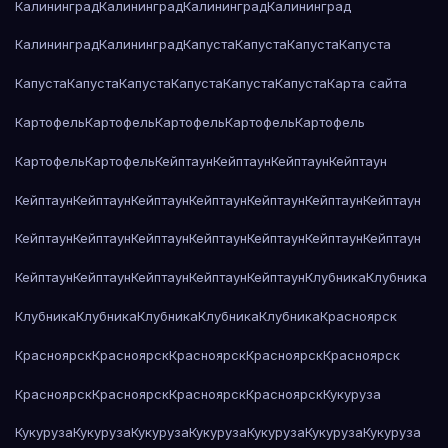
Калининград
Калининград
Калининград
Калининград
Калининград
Калининград
Капуста
Капуста
Капуста
Капуста
Капуста
Капуста
Капуста
Капуста
Капуста
Капуста
Карта сайта
Картофель
Картофель
Картофель
Картофель
Картофель
Картофель
Картофель
Кейптаун
Кейптаун
Кейптаун
Кейптаун
Кейптаун
Кейптаун
Кейптаун
Кейптаун
Кейптаун
Кейптаун
Кейптаун
Кейптаун
Кейптаун
Кейптаун
Кейптаун
Кейптаун
Кейптаун
Кейптаун
Кейптаун
Кейптаун
Кейптаун
Кейптаун
Кейптаун
Клубника
Клубника
Клубника
Клубника
Клубника
Клубника
Клубника
Красноярск
Красноярск
Красноярск
Красноярск
Красноярск
Красноярск
Красноярск
Красноярск
Красноярск
Красноярск
Кукуруза
Кукуруза
Кукуруза
Кукуруза
Кукуруза
Кукуруза
Кукуруза
Кукуруза