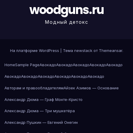
woodguns.ru
Модный детокс
На платформе WordPress
|
Тема newstack от
Themeansar
.
Home
Sample Page
Авокадо
Авокадо
Авокадо
Авокадо
Авокадо
Авокадо
Авокадо
Авокадо
Авокадо
Авокадо
Авокадо
Авторам и правообладателям
Айзек Азимов — Основание
Александр Дюма — Граф Монте-Кристо
Александр Дюма — Три мушкетёра
Александр Пушкин — Евгений Онегин