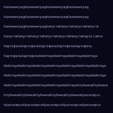
Калининград
Калининград
Калининград
Калининград
Калининград
Калининград
Калининград
Калининград
Калининград
Калининград
Капуста
Капуста
Капуста
Капуста
Капуста
Капуста
Капуста
Капуста
Капуста
Капуста
Карта сайта
Картофель
Картофель
Картофель
Картофель
Картофель
Картофель
Картофель
Кейптаун
Кейптаун
Кейптаун
Кейптаун
Кейптаун
Кейптаун
Кейптаун
Кейптаун
Кейптаун
Кейптаун
Кейптаун
Кейптаун
Кейптаун
Кейптаун
Кейптаун
Кейптаун
Кейптаун
Кейптаун
Кейптаун
Кейптаун
Кейптаун
Кейптаун
Кейптаун
Клубника
Клубника
Клубника
Клубника
Клубника
Клубника
Клубника
Красноярск
Красноярск
Красноярск
Красноярск
Красноярск
Красноярск