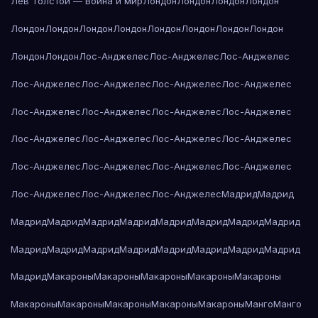
Лев Толстой — Война и мир
Лондон
Лондон
Лондон
Лондон
Лондон
Лондон
Лондон
Лондон
Лондон
Лондон
Лондон
Лондон
Лондон
Лондон
Лос-Анджелес
Лос-Анджелес
Лос-Анджелес
Лос-Анджелес
Лос-Анджелес
Лос-Анджелес
Лос-Анджелес
Лос-Анджелес
Лос-Анджелес
Лос-Анджелес
Лос-Анджелес
Лос-Анджелес
Лос-Анджелес
Лос-Анджелес
Лос-Анджелес
Лос-Анджелес
Лос-Анджелес
Лос-Анджелес
Лос-Анджелес
Лос-Анджелес
Лос-Анджелес
Лос-Анджелес
Мадрид
Мадрид
Мадрид
Мадрид
Мадрид
Мадрид
Мадрид
Мадрид
Мадрид
Мадрид
Мадрид
Мадрид
Мадрид
Мадрид
Мадрид
Мадрид
Мадрид
Мадрид
Мадрид
Макароны
Макароны
Макароны
Макароны
Макароны
Макароны
Макароны
Макароны
Макароны
Макароны
Манго
Манго