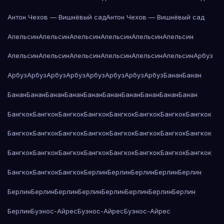
Антон Чехов — Вишнёвый сад
Антон Чехов — Вишнёвый сад
Апельсин
Апельсин
Апельсин
Апельсин
Апельсин
Апельсин
Апельсин
Апельсин
Апельсин
Апельсин
Апельсин
Апельсин
Арбуз
Арбуз
Арбуз
Арбуз
Арбуз
Арбуз
Арбуз
Арбуз
Арбуз
Банан
Банан
Банан
Банан
Банан
Банан
Банан
Банан
Банан
Банан
Банан
Банан
Бангкок
Бангкок
Бангкок
Бангкок
Бангкок
Бангкок
Бангкок
Бангкок
Бангкок
Бангкок
Бангкок
Бангкок
Бангкок
Бангкок
Бангкок
Бангкок
Бангкок
Бангкок
Бангкок
Бангкок
Бангкок
Бангкок
Бангкок
Бангкок
Бангкок
Бангкок
Бангкок
Берлин
Берлин
Берлин
Берлин
Берлин
Берлин
Берлин
Берлин
Берлин
Берлин
Берлин
Берлин
Берлин
Берлин
Буэнос-Айрес
Буэнос-Айрес
Буэнос-Айрес