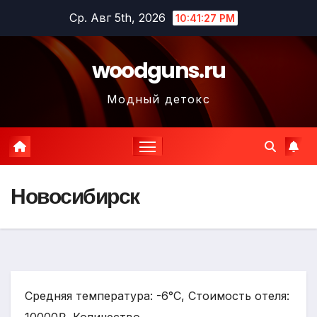
Перейти
Ср. Авг 5th, 2026
10:41:29 PM
к
содержимому
woodguns.ru
Модный детокс
Новосибирск
Средняя температура: -6°C, Стоимость отеля: