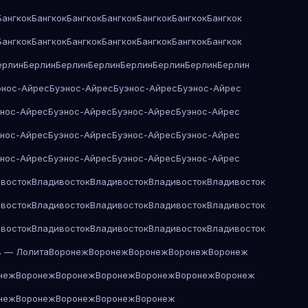
Бангкок
Бангкок
Бангкок
Бангкок
Бангкок
Бангкок
Бангкок
Бангкок
Бангкок
Бангкок
Бангкок
Бангкок
Бангкок
Бангкок
ерлин
Берлин
Берлин
Берлин
Берлин
Берлин
Берлин
Берлин
энос-Айрес
Буэнос-Айрес
Буэнос-Айрес
Буэнос-Айрес
энос-Айрес
Буэнос-Айрес
Буэнос-Айрес
Буэнос-Айрес
энос-Айрес
Буэнос-Айрес
Буэнос-Айрес
Буэнос-Айрес
энос-Айрес
Буэнос-Айрес
Буэнос-Айрес
Буэнос-Айрес
восток
Владивосток
Владивосток
Владивосток
Владивосток
восток
Владивосток
Владивосток
Владивосток
Владивосток
восток
Владивосток
Владивосток
Владивосток
Владивосток
в — Лолита
Воронеж
Воронеж
Воронеж
Воронеж
Воронеж
неж
Воронеж
Воронеж
Воронеж
Воронеж
Воронеж
Воронеж
неж
Воронеж
Воронеж
Воронеж
Воронеж