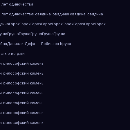
 лет одиночества
 лет одиночества
Говядина
Говядина
Говядина
Говядина
ядина
Горох
Горох
Горох
Горох
Горох
Горох
Горох
Горох
Горох
руша
Груша
Груша
Груша
Груша
Груша
абан
Даниэль Дефо — Робинзон Крузо
астью во ржи
 и философский камень
 и философский камень
 и философский камень
 и философский камень
 и философский камень
 и философский камень
 и философский камень