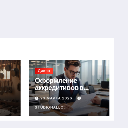
Диеты
Оформление
аккредитивов в
международной
23 МАРТА 2026
торговле
STUDIOHALLO_