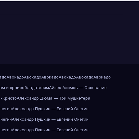
адо
Авокадо
Авокадо
Авокадо
Авокадо
Авокадо
Авокадо
ам и правообладателям
Айзек Азимов — Основание
-Кристо
Александр Дюма — Три мушкетёра
Онегин
Александр Пушкин — Евгений Онегин
Онегин
Александр Пушкин — Евгений Онегин
Онегин
Александр Пушкин — Евгений Онегин