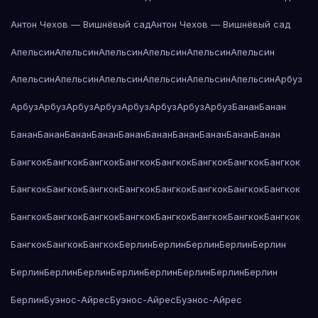
Антон Чехов — Вишнёвый сад
Антон Чехов — Вишнёвый сад
Апельсин
Апельсин
Апельсин
Апельсин
Апельсин
Апельсин
Апельсин
Апельсин
Апельсин
Апельсин
Апельсин
Апельсин
Арбуз
Арбуз
Арбуз
Арбуз
Арбуз
Арбуз
Арбуз
Арбуз
Арбуз
Банан
Банан
Банан
Банан
Банан
Банан
Банан
Банан
Банан
Банан
Банан
Банан
Бангкок
Бангкок
Бангкок
Бангкок
Бангкок
Бангкок
Бангкок
Бангкок
Бангкок
Бангкок
Бангкок
Бангкок
Бангкок
Бангкок
Бангкок
Бангкок
Бангкок
Бангкок
Бангкок
Бангкок
Бангкок
Бангкок
Бангкок
Бангкок
Бангкок
Бангкок
Бангкок
Берлин
Берлин
Берлин
Берлин
Берлин
Берлин
Берлин
Берлин
Берлин
Берлин
Берлин
Берлин
Берлин
Берлин
Буэнос-Айрес
Буэнос-Айрес
Буэнос-Айрес