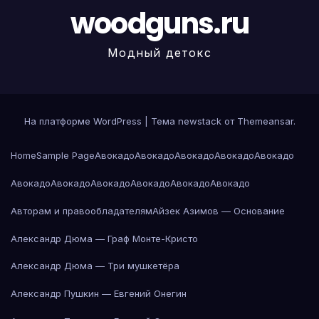
woodguns.ru
Модный детокс
На платформе WordPress
|
Тема newstack от
Themeansar
.
Home
Sample Page
Авокадо
Авокадо
Авокадо
Авокадо
Авокадо
Авокадо
Авокадо
Авокадо
Авокадо
Авокадо
Авокадо
Авторам и правообладателям
Айзек Азимов — Основание
Александр Дюма — Граф Монте-Кристо
Александр Дюма — Три мушкетёра
Александр Пушкин — Евгений Онегин