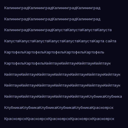
Калининград
Калининград
Калининград
Калининград
Калининград
Калининград
Калининград
Калининград
Калининград
Калининград
Капуста
Капуста
Капуста
Капуста
Капуста
Капуста
Капуста
Капуста
Капуста
Капуста
Карта сайта
Картофель
Картофель
Картофель
Картофель
Картофель
Картофель
Картофель
Кейптаун
Кейптаун
Кейптаун
Кейптаун
Кейптаун
Кейптаун
Кейптаун
Кейптаун
Кейптаун
Кейптаун
Кейптаун
Кейптаун
Кейптаун
Кейптаун
Кейптаун
Кейптаун
Кейптаун
Кейптаун
Кейптаун
Кейптаун
Кейптаун
Кейптаун
Кейптаун
Клубника
Клубника
Клубника
Клубника
Клубника
Клубника
Клубника
Красноярск
Красноярск
Красноярск
Красноярск
Красноярск
Красноярск