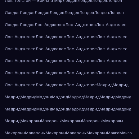
Лев Толстой — Война и мир
Лондон
Лондон
Лондон
Лондон
Лондон
Лондон
Лондон
Лондон
Лондон
Лондон
Лондон
Лондон
Лондон
Лондон
Лос-Анджелес
Лос-Анджелес
Лос-Анджелес
Лос-Анджелес
Лос-Анджелес
Лос-Анджелес
Лос-Анджелес
Лос-Анджелес
Лос-Анджелес
Лос-Анджелес
Лос-Анджелес
Лос-Анджелес
Лос-Анджелес
Лос-Анджелес
Лос-Анджелес
Лос-Анджелес
Лос-Анджелес
Лос-Анджелес
Лос-Анджелес
Лос-Анджелес
Лос-Анджелес
Лос-Анджелес
Мадрид
Мадрид
Мадрид
Мадрид
Мадрид
Мадрид
Мадрид
Мадрид
Мадрид
Мадрид
Мадрид
Мадрид
Мадрид
Мадрид
Мадрид
Мадрид
Мадрид
Мадрид
Мадрид
Макароны
Макароны
Макароны
Макароны
Макароны
Макароны
Макароны
Макароны
Макароны
Макароны
Манго
Манго