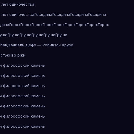
 лет одиночества
 лет одиночества
Говядина
Говядина
Говядина
Говядина
ядина
Горох
Горох
Горох
Горох
Горох
Горох
Горох
Горох
Горох
руша
Груша
Груша
Груша
Груша
Груша
абан
Даниэль Дефо — Робинзон Крузо
астью во ржи
 и философский камень
 и философский камень
 и философский камень
 и философский камень
 и философский камень
 и философский камень
 и философский камень