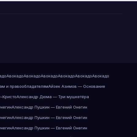
адо
Авокадо
Авокадо
Авокадо
Авокадо
Авокадо
Авокадо
ам и правообладателям
Айзек Азимов — Основание
-Кристо
Александр Дюма — Три мушкетёра
Онегин
Александр Пушкин — Евгений Онегин
Онегин
Александр Пушкин — Евгений Онегин
Онегин
Александр Пушкин — Евгений Онегин