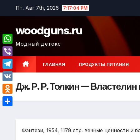
Перейти
Пт. Авг 7th, 2026
7:17:05 PM
к
содержимому
woodguns.ru
Модный детокс
W
h
V
ГЛАВНАЯ
ПРОДУКТЫ ПИТАНИЯ
a
i
T
t
b
Дж. Р. Р. Толкин — Властелин
e
V
s
e
l
K
A
O
r
e
p
d
О
g
p
n
т
r
o
Фэнтези, 1954, 1178 стр. вечные ценности и б
п
a
k