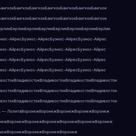
Бангкок
Бангкок
Бангкок
Бангкок
Бангкок
Бангкок
Бангкок
Бангкок
Бангкок
Бангкок
Бангкок
Бангкок
Бангкок
Бангкок
ерлин
Берлин
Берлин
Берлин
Берлин
Берлин
Берлин
Берлин
энос-Айрес
Буэнос-Айрес
Буэнос-Айрес
Буэнос-Айрес
энос-Айрес
Буэнос-Айрес
Буэнос-Айрес
Буэнос-Айрес
энос-Айрес
Буэнос-Айрес
Буэнос-Айрес
Буэнос-Айрес
энос-Айрес
Буэнос-Айрес
Буэнос-Айрес
Буэнос-Айрес
восток
Владивосток
Владивосток
Владивосток
Владивосток
восток
Владивосток
Владивосток
Владивосток
Владивосток
восток
Владивосток
Владивосток
Владивосток
Владивосток
в — Лолита
Воронеж
Воронеж
Воронеж
Воронеж
Воронеж
неж
Воронеж
Воронеж
Воронеж
Воронеж
Воронеж
Воронеж
неж
Воронеж
Воронеж
Воронеж
Воронеж