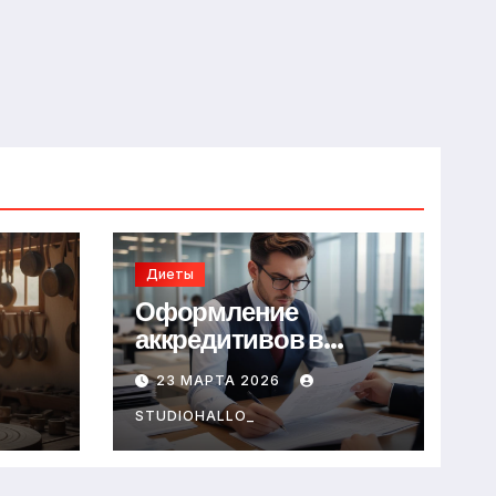
Диеты
Оформление
аккредитивов в
международной
23 МАРТА 2026
торговле
STUDIOHALLO_