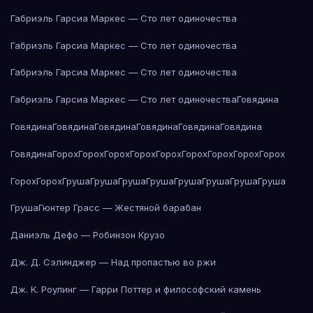
Габриэль Гарсиа Маркес — Сто лет одиночества
Габриэль Гарсиа Маркес — Сто лет одиночества
Габриэль Гарсиа Маркес — Сто лет одиночества
Габриэль Гарсиа Маркес — Сто лет одиночества
Говядина
Говядина
Говядина
Говядина
Говядина
Говядина
Говядина
Говядина
Горох
Горох
Горох
Горох
Горох
Горох
Горох
Горох
Горох
Горох
Горох
Груша
Груша
Груша
Груша
Груша
Груша
Груша
Груша
Груша
Гюнтер Грасс — Жестяной барабан
Даниэль Дефо — Робинзон Крузо
Дж. Д. Сэлинджер — Над пропастью во ржи
Дж. К. Роулинг — Гарри Поттер и философский камень