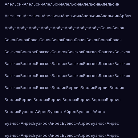
Апельсин
Апельсин
Апельсин
Апельсин
Апельсин
Апельсин
Апельсин
Апельсин
Апельсин
Апельсин
Апельсин
Апельсин
Арбуз
Арбуз
Арбуз
Арбуз
Арбуз
Арбуз
Арбуз
Арбуз
Арбуз
Банан
Банан
Банан
Банан
Банан
Банан
Банан
Банан
Банан
Банан
Банан
Банан
Бангкок
Бангкок
Бангкок
Бангкок
Бангкок
Бангкок
Бангкок
Бангкок
Бангкок
Бангкок
Бангкок
Бангкок
Бангкок
Бангкок
Бангкок
Бангкок
Бангкок
Бангкок
Бангкок
Бангкок
Бангкок
Бангкок
Бангкок
Бангкок
Бангкок
Бангкок
Бангкок
Берлин
Берлин
Берлин
Берлин
Берлин
Берлин
Берлин
Берлин
Берлин
Берлин
Берлин
Берлин
Берлин
Берлин
Буэнос-Айрес
Буэнос-Айрес
Буэнос-Айрес
Буэнос-Айрес
Буэнос-Айрес
Буэнос-Айрес
Буэнос-Айрес
Буэнос-Айрес
Буэнос-Айрес
Буэнос-Айрес
Буэнос-Айрес