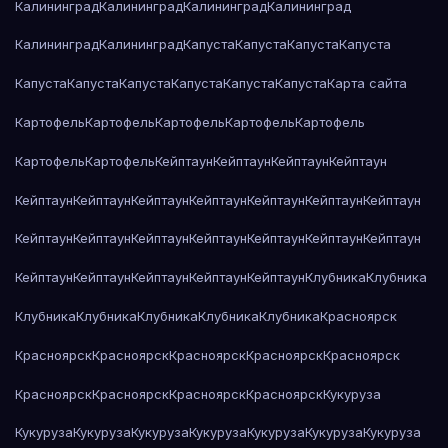
Калининград
Калининград
Калининград
Калининград
Калининград
Калининград
Капуста
Капуста
Капуста
Капуста
Капуста
Капуста
Капуста
Капуста
Капуста
Капуста
Карта сайта
Картофель
Картофель
Картофель
Картофель
Картофель
Картофель
Картофель
Кейптаун
Кейптаун
Кейптаун
Кейптаун
Кейптаун
Кейптаун
Кейптаун
Кейптаун
Кейптаун
Кейптаун
Кейптаун
Кейптаун
Кейптаун
Кейптаун
Кейптаун
Кейптаун
Кейптаун
Кейптаун
Кейптаун
Кейптаун
Кейптаун
Кейптаун
Кейптаун
Клубника
Клубника
Клубника
Клубника
Клубника
Клубника
Клубника
Красноярск
Красноярск
Красноярск
Красноярск
Красноярск
Красноярск
Красноярск
Красноярск
Красноярск
Красноярск
Кукуруза
Кукуруза
Кукуруза
Кукуруза
Кукуруза
Кукуруза
Кукуруза
Кукуруза