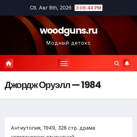
Перейти
Сб. Авг 8th, 2026
3:06:45 PM
к
содержимому
woodguns.ru
Модный детокс
Джордж Оруэлл — 1984
Антиутопия, 1949, 328 стр. драма