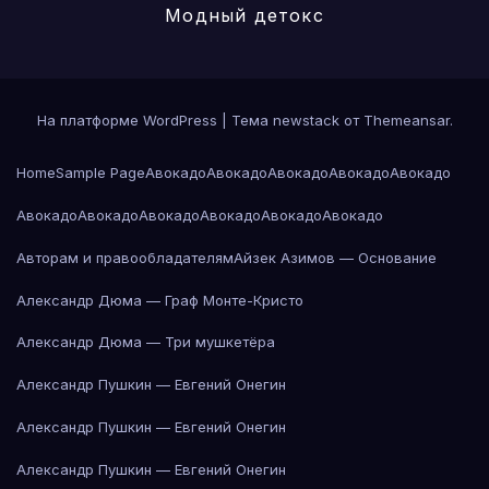
Модный детокс
На платформе WordPress
|
Тема newstack от
Themeansar
.
Home
Sample Page
Авокадо
Авокадо
Авокадо
Авокадо
Авокадо
Авокадо
Авокадо
Авокадо
Авокадо
Авокадо
Авокадо
Авторам и правообладателям
Айзек Азимов — Основание
Александр Дюма — Граф Монте-Кристо
Александр Дюма — Три мушкетёра
Александр Пушкин — Евгений Онегин
Александр Пушкин — Евгений Онегин
Александр Пушкин — Евгений Онегин