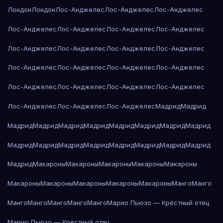
Лондон
Лондон
Лос-Анджелес
Лос-Анджелес
Лос-Анджелес
Лос-Анджелес
Лос-Анджелес
Лос-Анджелес
Лос-Анджелес
Лос-Анджелес
Лос-Анджелес
Лос-Анджелес
Лос-Анджелес
Лос-Анджелес
Лос-Анджелес
Лос-Анджелес
Лос-Анджелес
Лос-Анджелес
Лос-Анджелес
Лос-Анджелес
Лос-Анджелес
Лос-Анджелес
Лос-Анджелес
Лос-Анджелес
Мадрид
Мадрид
Мадрид
Мадрид
Мадрид
Мадрид
Мадрид
Мадрид
Мадрид
Мадрид
Мадрид
Мадрид
Мадрид
Мадрид
Мадрид
Мадрид
Мадрид
Мадрид
Мадрид
Макароны
Макароны
Макароны
Макароны
Макароны
Макароны
Макароны
Макароны
Макароны
Макароны
Манго
Манго
Манго
Манго
Манго
Манго
Манго
Марио Пьюзо — Крёстный отец
Марио Пьюзо — Крёстный отец