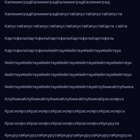
Калининград
Калининград
Калининград
Калининград
Калининград
Калининград
Капуста
Капуста
Капуста
Капуста
Капуста
Капуста
Капуста
Капуста
Капуста
Капуста
Карта сайта
Картофель
Картофель
Картофель
Картофель
Картофель
Картофель
Картофель
Кейптаун
Кейптаун
Кейптаун
Кейптаун
Кейптаун
Кейптаун
Кейптаун
Кейптаун
Кейптаун
Кейптаун
Кейптаун
Кейптаун
Кейптаун
Кейптаун
Кейптаун
Кейптаун
Кейптаун
Кейптаун
Кейптаун
Кейптаун
Кейптаун
Кейптаун
Кейптаун
Клубника
Клубника
Клубника
Клубника
Клубника
Клубника
Клубника
Красноярск
Красноярск
Красноярск
Красноярск
Красноярск
Красноярск
Красноярск
Красноярск
Красноярск
Красноярск
Кукуруза
Кукуруза
Кукуруза
Кукуруза
Кукуруза
Кукуруза
Кукуруза
Кукуруза