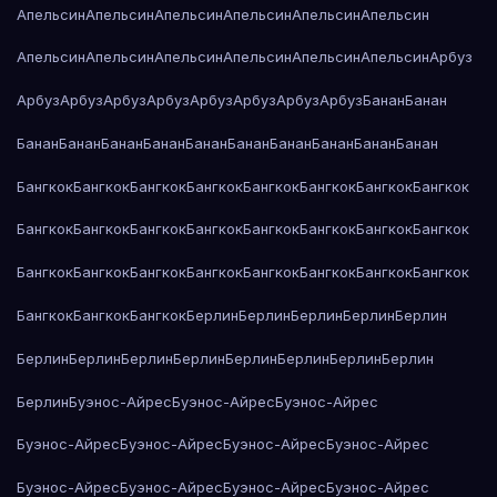
Апельсин
Апельсин
Апельсин
Апельсин
Апельсин
Апельсин
Апельсин
Апельсин
Апельсин
Апельсин
Апельсин
Апельсин
Арбуз
Арбуз
Арбуз
Арбуз
Арбуз
Арбуз
Арбуз
Арбуз
Арбуз
Банан
Банан
Банан
Банан
Банан
Банан
Банан
Банан
Банан
Банан
Банан
Банан
Бангкок
Бангкок
Бангкок
Бангкок
Бангкок
Бангкок
Бангкок
Бангкок
Бангкок
Бангкок
Бангкок
Бангкок
Бангкок
Бангкок
Бангкок
Бангкок
Бангкок
Бангкок
Бангкок
Бангкок
Бангкок
Бангкок
Бангкок
Бангкок
Бангкок
Бангкок
Бангкок
Берлин
Берлин
Берлин
Берлин
Берлин
Берлин
Берлин
Берлин
Берлин
Берлин
Берлин
Берлин
Берлин
Берлин
Буэнос-Айрес
Буэнос-Айрес
Буэнос-Айрес
Буэнос-Айрес
Буэнос-Айрес
Буэнос-Айрес
Буэнос-Айрес
Буэнос-Айрес
Буэнос-Айрес
Буэнос-Айрес
Буэнос-Айрес