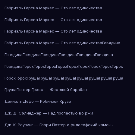
Габриэль Гарсиа Маркес — Сто лет одиночества
Габриэль Гарсиа Маркес — Сто лет одиночества
Габриэль Гарсиа Маркес — Сто лет одиночества
Габриэль Гарсиа Маркес — Сто лет одиночества
Говядина
Говядина
Говядина
Говядина
Говядина
Говядина
Говядина
Говядина
Горох
Горох
Горох
Горох
Горох
Горох
Горох
Горох
Горох
Горох
Горох
Груша
Груша
Груша
Груша
Груша
Груша
Груша
Груша
Груша
Гюнтер Грасс — Жестяной барабан
Даниэль Дефо — Робинзон Крузо
Дж. Д. Сэлинджер — Над пропастью во ржи
Дж. К. Роулинг — Гарри Поттер и философский камень