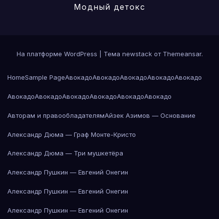
Модный детокс
На платформе WordPress
|
Тема newstack от
Themeansar
.
Home
Sample Page
Авокадо
Авокадо
Авокадо
Авокадо
Авокадо
Авокадо
Авокадо
Авокадо
Авокадо
Авокадо
Авокадо
Авторам и правообладателям
Айзек Азимов — Основание
Александр Дюма — Граф Монте-Кристо
Александр Дюма — Три мушкетёра
Александр Пушкин — Евгений Онегин
Александр Пушкин — Евгений Онегин
Александр Пушкин — Евгений Онегин