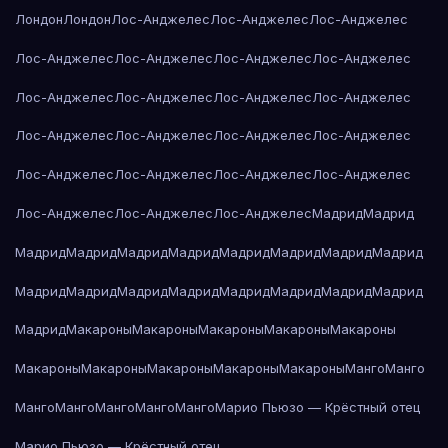
Лондон
Лондон
Лос-Анджелес
Лос-Анджелес
Лос-Анджелес
Лос-Анджелес
Лос-Анджелес
Лос-Анджелес
Лос-Анджелес
Лос-Анджелес
Лос-Анджелес
Лос-Анджелес
Лос-Анджелес
Лос-Анджелес
Лос-Анджелес
Лос-Анджелес
Лос-Анджелес
Лос-Анджелес
Лос-Анджелес
Лос-Анджелес
Лос-Анджелес
Лос-Анджелес
Лос-Анджелес
Лос-Анджелес
Мадрид
Мадрид
Мадрид
Мадрид
Мадрид
Мадрид
Мадрид
Мадрид
Мадрид
Мадрид
Мадрид
Мадрид
Мадрид
Мадрид
Мадрид
Мадрид
Мадрид
Мадрид
Мадрид
Макароны
Макароны
Макароны
Макароны
Макароны
Макароны
Макароны
Макароны
Макароны
Макароны
Манго
Манго
Манго
Манго
Манго
Манго
Манго
Марио Пьюзо — Крёстный отец
Марио Пьюзо — Крёстный отец