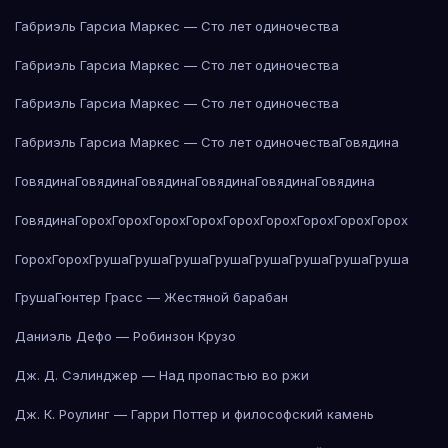
Габриэль Гарсиа Маркес — Сто лет одиночества
Габриэль Гарсиа Маркес — Сто лет одиночества
Габриэль Гарсиа Маркес — Сто лет одиночества
Габриэль Гарсиа Маркес — Сто лет одиночества
Говядина
Говядина
Говядина
Говядина
Говядина
Говядина
Говядина
Говядина
Горох
Горох
Горох
Горох
Горох
Горох
Горох
Горох
Горох
Горох
Горох
Груша
Груша
Груша
Груша
Груша
Груша
Груша
Груша
Груша
Гюнтер Грасс — Жестяной барабан
Даниэль Дефо — Робинзон Крузо
Дж. Д. Сэлинджер — Над пропастью во ржи
Дж. К. Роулинг — Гарри Поттер и философский камень