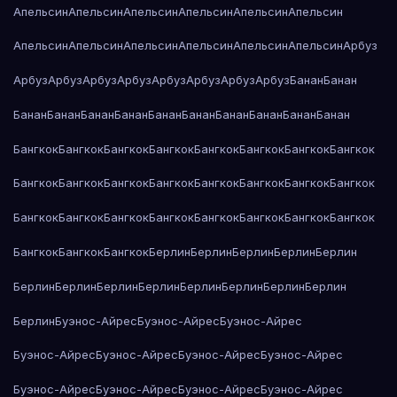
Апельсин
Апельсин
Апельсин
Апельсин
Апельсин
Апельсин
Апельсин
Апельсин
Апельсин
Апельсин
Апельсин
Апельсин
Арбуз
Арбуз
Арбуз
Арбуз
Арбуз
Арбуз
Арбуз
Арбуз
Арбуз
Банан
Банан
Банан
Банан
Банан
Банан
Банан
Банан
Банан
Банан
Банан
Банан
Бангкок
Бангкок
Бангкок
Бангкок
Бангкок
Бангкок
Бангкок
Бангкок
Бангкок
Бангкок
Бангкок
Бангкок
Бангкок
Бангкок
Бангкок
Бангкок
Бангкок
Бангкок
Бангкок
Бангкок
Бангкок
Бангкок
Бангкок
Бангкок
Бангкок
Бангкок
Бангкок
Берлин
Берлин
Берлин
Берлин
Берлин
Берлин
Берлин
Берлин
Берлин
Берлин
Берлин
Берлин
Берлин
Берлин
Буэнос-Айрес
Буэнос-Айрес
Буэнос-Айрес
Буэнос-Айрес
Буэнос-Айрес
Буэнос-Айрес
Буэнос-Айрес
Буэнос-Айрес
Буэнос-Айрес
Буэнос-Айрес
Буэнос-Айрес