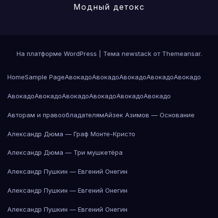
Модный детокс
На платформе WordPress
|
Тема newstack от
Themeansar
.
Home
Sample Page
Авокадо
Авокадо
Авокадо
Авокадо
Авокадо
Авокадо
Авокадо
Авокадо
Авокадо
Авокадо
Авокадо
Авторам и правообладателям
Айзек Азимов — Основание
Александр Дюма — Граф Монте-Кристо
Александр Дюма — Три мушкетёра
Александр Пушкин — Евгений Онегин
Александр Пушкин — Евгений Онегин
Александр Пушкин — Евгений Онегин