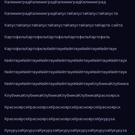
Калининград
Калининград
Калининград
Калининград
Калининград
Калининград
Капуста
Капуста
Капуста
Капуста
Капуста
Капуста
Капуста
Капуста
Капуста
Капуста
Карта сайта
Картофель
Картофель
Картофель
Картофель
Картофель
Картофель
Картофель
Кейптаун
Кейптаун
Кейптаун
Кейптаун
Кейптаун
Кейптаун
Кейптаун
Кейптаун
Кейптаун
Кейптаун
Кейптаун
Кейптаун
Кейптаун
Кейптаун
Кейптаун
Кейптаун
Кейптаун
Кейптаун
Кейптаун
Кейптаун
Кейптаун
Кейптаун
Кейптаун
Клубника
Клубника
Клубника
Клубника
Клубника
Клубника
Клубника
Красноярск
Красноярск
Красноярск
Красноярск
Красноярск
Красноярск
Красноярск
Красноярск
Красноярск
Красноярск
Кукуруза
Кукуруза
Кукуруза
Кукуруза
Кукуруза
Кукуруза
Кукуруза
Кукуруза