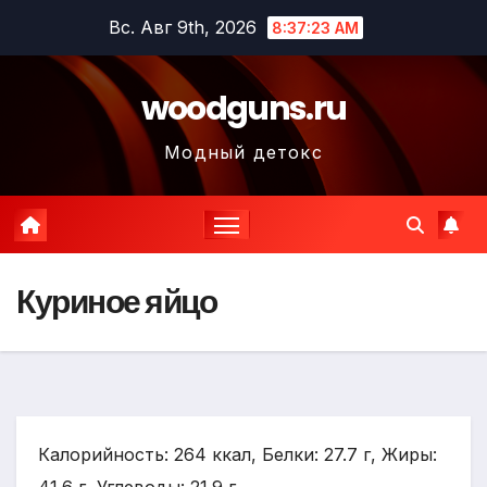
Перейти
Вс. Авг 9th, 2026
8:37:25 AM
к
содержимому
woodguns.ru
Модный детокс
Куриное яйцо
Калорийность: 264 ккал, Белки: 27.7 г, Жиры: