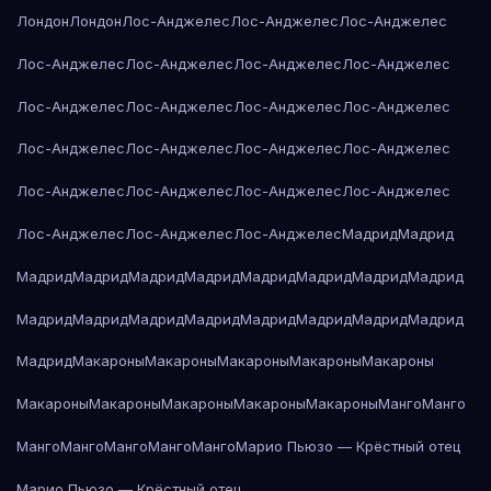
Лондон
Лондон
Лос-Анджелес
Лос-Анджелес
Лос-Анджелес
Лос-Анджелес
Лос-Анджелес
Лос-Анджелес
Лос-Анджелес
Лос-Анджелес
Лос-Анджелес
Лос-Анджелес
Лос-Анджелес
Лос-Анджелес
Лос-Анджелес
Лос-Анджелес
Лос-Анджелес
Лос-Анджелес
Лос-Анджелес
Лос-Анджелес
Лос-Анджелес
Лос-Анджелес
Лос-Анджелес
Лос-Анджелес
Мадрид
Мадрид
Мадрид
Мадрид
Мадрид
Мадрид
Мадрид
Мадрид
Мадрид
Мадрид
Мадрид
Мадрид
Мадрид
Мадрид
Мадрид
Мадрид
Мадрид
Мадрид
Мадрид
Макароны
Макароны
Макароны
Макароны
Макароны
Макароны
Макароны
Макароны
Макароны
Макароны
Манго
Манго
Манго
Манго
Манго
Манго
Манго
Марио Пьюзо — Крёстный отец
Марио Пьюзо — Крёстный отец