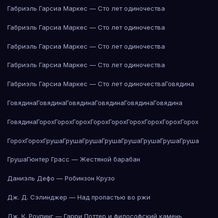
Габриэль Гарсиа Маркес — Сто лет одиночества
Габриэль Гарсиа Маркес — Сто лет одиночества
Габриэль Гарсиа Маркес — Сто лет одиночества
Габриэль Гарсиа Маркес — Сто лет одиночества
Габриэль Гарсиа Маркес — Сто лет одиночества
Говядина
Говядина
Говядина
Говядина
Говядина
Говядина
Говядина
Говядина
Горох
Горох
Горох
Горох
Горох
Горох
Горох
Горох
Горох
Горох
Горох
Груша
Груша
Груша
Груша
Груша
Груша
Груша
Груша
Груша
Гюнтер Грасс — Жестяной барабан
Даниэль Дефо — Робинзон Крузо
Дж. Д. Сэлинджер — Над пропастью во ржи
Дж. К. Роулинг — Гарри Поттер и философский камень