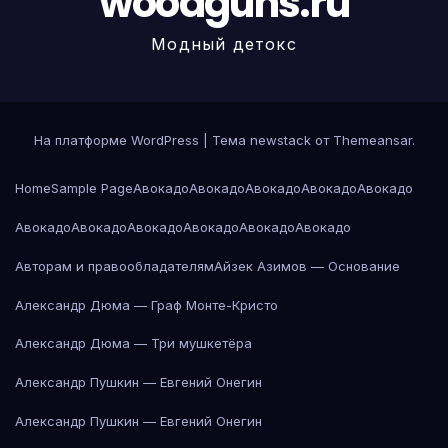
woodguns.ru
Модный детокс
На платформе WordPress
|
Тема newstack от
Themeansar
.
Home
Sample Page
Авокадо
Авокадо
Авокадо
Авокадо
Авокадо
Авокадо
Авокадо
Авокадо
Авокадо
Авокадо
Авокадо
Авторам и правообладателям
Айзек Азимов — Основание
Александр Дюма — Граф Монте-Кристо
Александр Дюма — Три мушкетёра
Александр Пушкин — Евгений Онегин
Александр Пушкин — Евгений Онегин