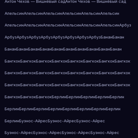
Антон Чехов — Вишнёвый сад
Антон Чехов — Вишнёвый сад
Апельсин
Апельсин
Апельсин
Апельсин
Апельсин
Апельсин
Апельсин
Апельсин
Апельсин
Апельсин
Апельсин
Апельсин
Арбуз
Арбуз
Арбуз
Арбуз
Арбуз
Арбуз
Арбуз
Арбуз
Арбуз
Банан
Банан
Банан
Банан
Банан
Банан
Банан
Банан
Банан
Банан
Банан
Банан
Бангкок
Бангкок
Бангкок
Бангкок
Бангкок
Бангкок
Бангкок
Бангкок
Бангкок
Бангкок
Бангкок
Бангкок
Бангкок
Бангкок
Бангкок
Бангкок
Бангкок
Бангкок
Бангкок
Бангкок
Бангкок
Бангкок
Бангкок
Бангкок
Бангкок
Бангкок
Бангкок
Берлин
Берлин
Берлин
Берлин
Берлин
Берлин
Берлин
Берлин
Берлин
Берлин
Берлин
Берлин
Берлин
Берлин
Буэнос-Айрес
Буэнос-Айрес
Буэнос-Айрес
Буэнос-Айрес
Буэнос-Айрес
Буэнос-Айрес
Буэнос-Айрес