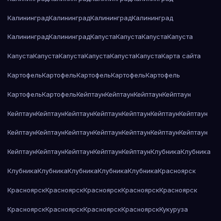
Калининград
Калининград
Калининград
Калининград
Калининград
Калининград
Капуста
Капуста
Капуста
Капуста
Капуста
Капуста
Капуста
Капуста
Капуста
Капуста
Карта сайта
Картофель
Картофель
Картофель
Картофель
Картофель
Картофель
Картофель
Кейптаун
Кейптаун
Кейптаун
Кейптаун
Кейптаун
Кейптаун
Кейптаун
Кейптаун
Кейптаун
Кейптаун
Кейптаун
Кейптаун
Кейптаун
Кейптаун
Кейптаун
Кейптаун
Кейптаун
Кейптаун
Кейптаун
Кейптаун
Кейптаун
Кейптаун
Кейптаун
Клубника
Клубника
Клубника
Клубника
Клубника
Клубника
Клубника
Красноярск
Красноярск
Красноярск
Красноярск
Красноярск
Красноярск
Красноярск
Красноярск
Красноярск
Красноярск
Кукуруза