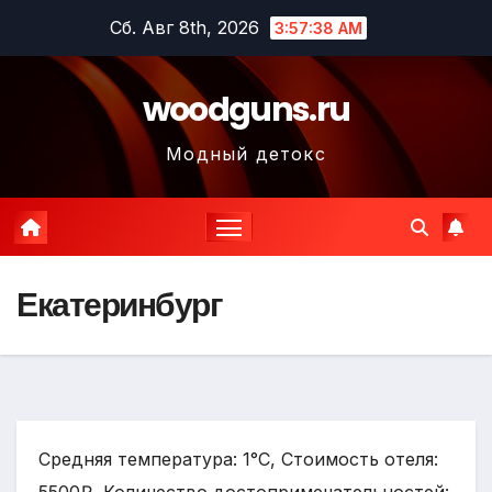
Перейти
Сб. Авг 8th, 2026
3:57:39 AM
к
содержимому
woodguns.ru
Модный детокс
Екатеринбург
Средняя температура: 1°C, Стоимость отеля: