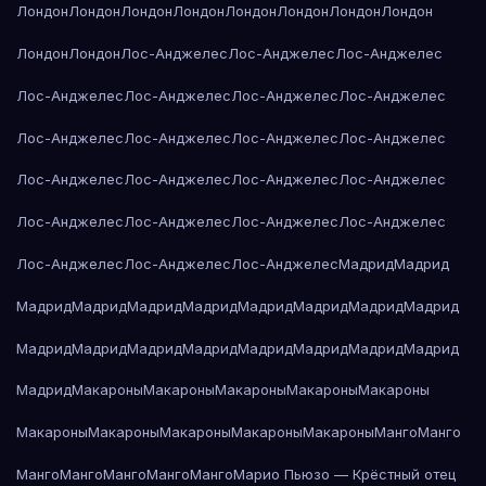
Лондон
Лондон
Лондон
Лондон
Лондон
Лондон
Лондон
Лондон
Лондон
Лондон
Лос-Анджелес
Лос-Анджелес
Лос-Анджелес
Лос-Анджелес
Лос-Анджелес
Лос-Анджелес
Лос-Анджелес
Лос-Анджелес
Лос-Анджелес
Лос-Анджелес
Лос-Анджелес
Лос-Анджелес
Лос-Анджелес
Лос-Анджелес
Лос-Анджелес
Лос-Анджелес
Лос-Анджелес
Лос-Анджелес
Лос-Анджелес
Лос-Анджелес
Лос-Анджелес
Лос-Анджелес
Мадрид
Мадрид
Мадрид
Мадрид
Мадрид
Мадрид
Мадрид
Мадрид
Мадрид
Мадрид
Мадрид
Мадрид
Мадрид
Мадрид
Мадрид
Мадрид
Мадрид
Мадрид
Мадрид
Макароны
Макароны
Макароны
Макароны
Макароны
Макароны
Макароны
Макароны
Макароны
Макароны
Манго
Манго
Манго
Манго
Манго
Манго
Манго
Марио Пьюзо — Крёстный отец