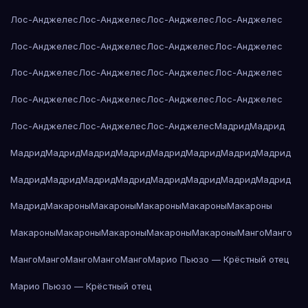
Лос-Анджелес
Лос-Анджелес
Лос-Анджелес
Лос-Анджелес
Лос-Анджелес
Лос-Анджелес
Лос-Анджелес
Лос-Анджелес
Лос-Анджелес
Лос-Анджелес
Лос-Анджелес
Лос-Анджелес
Лос-Анджелес
Лос-Анджелес
Лос-Анджелес
Лос-Анджелес
Лос-Анджелес
Лос-Анджелес
Лос-Анджелес
Мадрид
Мадрид
Мадрид
Мадрид
Мадрид
Мадрид
Мадрид
Мадрид
Мадрид
Мадрид
Мадрид
Мадрид
Мадрид
Мадрид
Мадрид
Мадрид
Мадрид
Мадрид
Мадрид
Макароны
Макароны
Макароны
Макароны
Макароны
Макароны
Макароны
Макароны
Макароны
Макароны
Манго
Манго
Манго
Манго
Манго
Манго
Манго
Марио Пьюзо — Крёстный отец
Марио Пьюзо — Крёстный отец