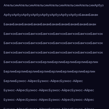
Апельсин
Апельсин
Апельсин
Апельсин
Апельсин
Апельсин
Арбуз
Арбуз
Арбуз
Арбуз
Арбуз
Арбуз
Арбуз
Арбуз
Арбуз
Банан
Банан
Банан
Банан
Банан
Банан
Банан
Банан
Банан
Банан
Банан
Банан
Бангкок
Бангкок
Бангкок
Бангкок
Бангкок
Бангкок
Бангкок
Бангкок
Бангкок
Бангкок
Бангкок
Бангкок
Бангкок
Бангкок
Бангкок
Бангкок
Бангкок
Бангкок
Бангкок
Бангкок
Бангкок
Бангкок
Бангкок
Бангкок
Бангкок
Бангкок
Бангкок
Берлин
Берлин
Берлин
Берлин
Берлин
Берлин
Берлин
Берлин
Берлин
Берлин
Берлин
Берлин
Берлин
Берлин
Буэнос-Айрес
Буэнос-Айрес
Буэнос-Айрес
Буэнос-Айрес
Буэнос-Айрес
Буэнос-Айрес
Буэнос-Айрес
Буэнос-Айрес
Буэнос-Айрес
Буэнос-Айрес
Буэнос-Айрес
Буэнос-Айрес
Буэнос-Айрес
Буэнос-Айрес
Буэнос-Айрес