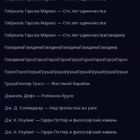
Габриэль Гарсиа Маркес — Сто лет одиночества
Габриэль Гарсиа Маркес — Сто лет одиночества
Габриэль Гарсиа Маркес — Сто лет одиночества
Говядина
Говядина
Говядина
Говядина
Говядина
Говядина
Говядина
Говядина
Горох
Горох
Горох
Горох
Горох
Горох
Горох
Горох
Горох
Горох
Горох
Груша
Груша
Груша
Груша
Груша
Груша
Груша
Груша
Груша
Гюнтер Грасс — Жестяной барабан
Даниэль Дефо — Робинзон Крузо
Дж. Д. Сэлинджер — Над пропастью во ржи
Дж. К. Роулинг — Гарри Поттер и философский камень
Дж. К. Роулинг — Гарри Поттер и философский камень