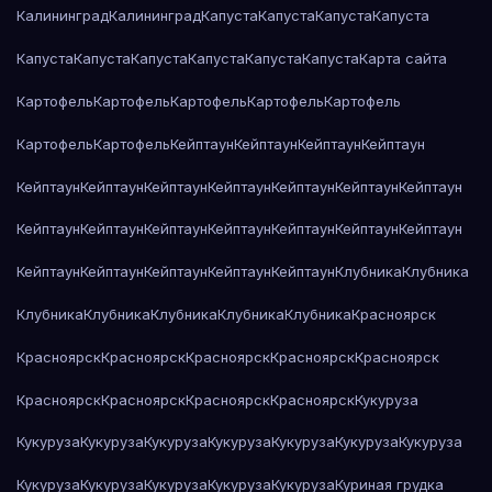
Калининград
Калининград
Капуста
Капуста
Капуста
Капуста
Капуста
Капуста
Капуста
Капуста
Капуста
Капуста
Карта сайта
Картофель
Картофель
Картофель
Картофель
Картофель
Картофель
Картофель
Кейптаун
Кейптаун
Кейптаун
Кейптаун
Кейптаун
Кейптаун
Кейптаун
Кейптаун
Кейптаун
Кейптаун
Кейптаун
Кейптаун
Кейптаун
Кейптаун
Кейптаун
Кейптаун
Кейптаун
Кейптаун
Кейптаун
Кейптаун
Кейптаун
Кейптаун
Кейптаун
Клубника
Клубника
Клубника
Клубника
Клубника
Клубника
Клубника
Красноярск
Красноярск
Красноярск
Красноярск
Красноярск
Красноярск
Красноярск
Красноярск
Красноярск
Красноярск
Кукуруза
Кукуруза
Кукуруза
Кукуруза
Кукуруза
Кукуруза
Кукуруза
Кукуруза
Кукуруза
Кукуруза
Кукуруза
Кукуруза
Кукуруза
Куриная грудка