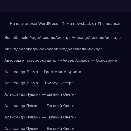
На платформе WordPress
|
Тема newstack от
Themeansar
.
Home
Sample Page
Авокадо
Авокадо
Авокадо
Авокадо
Авокадо
Авокадо
Авокадо
Авокадо
Авокадо
Авокадо
Авокадо
Авторам и правообладателям
Айзек Азимов — Основание
Александр Дюма — Граф Монте-Кристо
Александр Дюма — Три мушкетёра
Александр Пушкин — Евгений Онегин
Александр Пушкин — Евгений Онегин
Александр Пушкин — Евгений Онегин
Александр Пушкин — Евгений Онегин