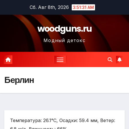
Перейти
Сб. Авг 8th, 2026
3:51:32 AM
к
содержимому
woodguns.ru
Модный детокс
Берлин
Температура: 26.1°C, Осадки: 59.4 мм, Ветер: