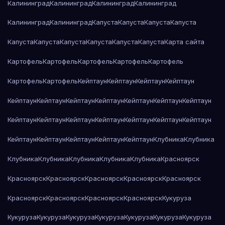
Калининград
Калининград
Калининград
Калининград
Калининград
Калининград
Капуста
Капуста
Капуста
Капуста
Капуста
Капуста
Капуста
Капуста
Капуста
Капуста
Карта сайта
Картофель
Картофель
Картофель
Картофель
Картофель
Картофель
Картофель
Кейптаун
Кейптаун
Кейптаун
Кейптаун
Кейптаун
Кейптаун
Кейптаун
Кейптаун
Кейптаун
Кейптаун
Кейптаун
Кейптаун
Кейптаун
Кейптаун
Кейптаун
Кейптаун
Кейптаун
Кейптаун
Кейптаун
Кейптаун
Кейптаун
Кейптаун
Кейптаун
Клубника
Клубника
Клубника
Клубника
Клубника
Клубника
Клубника
Красноярск
Красноярск
Красноярск
Красноярск
Красноярск
Красноярск
Красноярск
Красноярск
Красноярск
Красноярск
Кукуруза
Кукуруза
Кукуруза
Кукуруза
Кукуруза
Кукуруза
Кукуруза
Кукуруза