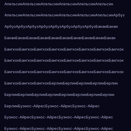
Апельсин
Апельсин
Апельсин
Апельсин
Апельсин
Апельсин
Апельсин
Апельсин
Апельсин
Апельсин
Апельсин
Апельсин
Арбуз
Арбуз
Арбуз
Арбуз
Арбуз
Арбуз
Арбуз
Арбуз
Арбуз
Банан
Банан
Банан
Банан
Банан
Банан
Банан
Банан
Банан
Банан
Банан
Банан
Бангкок
Бангкок
Бангкок
Бангкок
Бангкок
Бангкок
Бангкок
Бангкок
Бангкок
Бангкок
Бангкок
Бангкок
Бангкок
Бангкок
Бангкок
Бангкок
Бангкок
Бангкок
Бангкок
Бангкок
Бангкок
Бангкок
Бангкок
Бангкок
Бангкок
Бангкок
Бангкок
Берлин
Берлин
Берлин
Берлин
Берлин
Берлин
Берлин
Берлин
Берлин
Берлин
Берлин
Берлин
Берлин
Берлин
Буэнос-Айрес
Буэнос-Айрес
Буэнос-Айрес
Буэнос-Айрес
Буэнос-Айрес
Буэнос-Айрес
Буэнос-Айрес
Буэнос-Айрес
Буэнос-Айрес
Буэнос-Айрес
Буэнос-Айрес