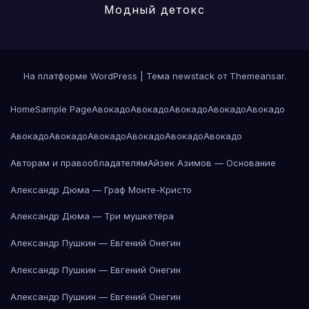
Модный детокс
На платформе WordPress
|
Тема newstack от
Themeansar
.
Home
Sample Page
Авокадо
Авокадо
Авокадо
Авокадо
Авокадо
Авокадо
Авокадо
Авокадо
Авокадо
Авокадо
Авокадо
Авторам и правообладателям
Айзек Азимов — Основание
Александр Дюма — Граф Монте-Кристо
Александр Дюма — Три мушкетёра
Александр Пушкин — Евгений Онегин
Александр Пушкин — Евгений Онегин
Александр Пушкин — Евгений Онегин