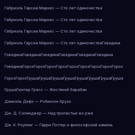
Габриэль Гарсиа Маркес — Сто лет одиночества
Габриэль Гарсиа Маркес — Сто лет одиночества
Габриэль Гарсиа Маркес — Сто лет одиночества
Габриэль Гарсиа Маркес — Сто лет одиночества
Говядина
Говядина
Говядина
Говядина
Говядина
Говядина
Говядина
Говядина
Горох
Горох
Горох
Горох
Горох
Горох
Горох
Горох
Горох
Горох
Горох
Груша
Груша
Груша
Груша
Груша
Груша
Груша
Груша
Груша
Гюнтер Грасс — Жестяной барабан
Даниэль Дефо — Робинзон Крузо
Дж. Д. Сэлинджер — Над пропастью во ржи
Дж. К. Роулинг — Гарри Поттер и философский камень