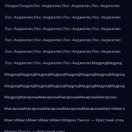
Лондон
Лондон
Лос-Анджелес
Лос-Анджелес
Лос-Анджелес
Лос-Анджелес
Лос-Анджелес
Лос-Анджелес
Лос-Анджелес
Лос-Анджелес
Лос-Анджелес
Лос-Анджелес
Лос-Анджелес
Лос-Анджелес
Лос-Анджелес
Лос-Анджелес
Лос-Анджелес
Лос-Анджелес
Лос-Анджелес
Лос-Анджелес
Лос-Анджелес
Лос-Анджелес
Лос-Анджелес
Лос-Анджелес
Мадрид
Мадрид
Мадрид
Мадрид
Мадрид
Мадрид
Мадрид
Мадрид
Мадрид
Мадрид
Мадрид
Мадрид
Мадрид
Мадрид
Мадрид
Мадрид
Мадрид
Мадрид
Мадрид
Макароны
Макароны
Макароны
Макароны
Макароны
Макароны
Макароны
Макароны
Макароны
Макароны
Манго
Манго
Манго
Манго
Манго
Манго
Манго
Марио Пьюзо — Крёстный отец
Марио Пьюзо — Крёстный отец