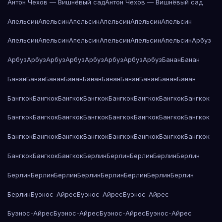
Антон Чехов — Вишнёвый сад
Антон Чехов — Вишнёвый сад
Апельсин
Апельсин
Апельсин
Апельсин
Апельсин
Апельсин
Апельсин
Апельсин
Апельсин
Апельсин
Апельсин
Апельсин
Арбуз
Арбуз
Арбуз
Арбуз
Арбуз
Арбуз
Арбуз
Арбуз
Арбуз
Банан
Банан
Банан
Банан
Банан
Банан
Банан
Банан
Банан
Банан
Банан
Банан
Бангкок
Бангкок
Бангкок
Бангкок
Бангкок
Бангкок
Бангкок
Бангкок
Бангкок
Бангкок
Бангкок
Бангкок
Бангкок
Бангкок
Бангкок
Бангкок
Бангкок
Бангкок
Бангкок
Бангкок
Бангкок
Бангкок
Бангкок
Бангкок
Бангкок
Бангкок
Бангкок
Берлин
Берлин
Берлин
Берлин
Берлин
Берлин
Берлин
Берлин
Берлин
Берлин
Берлин
Берлин
Берлин
Берлин
Буэнос-Айрес
Буэнос-Айрес
Буэнос-Айрес
Буэнос-Айрес
Буэнос-Айрес
Буэнос-Айрес
Буэнос-Айрес