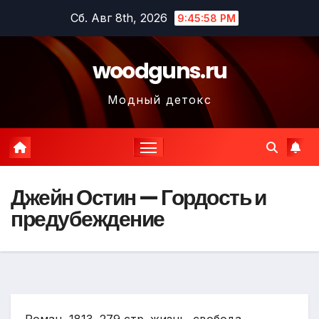
Перейти
Сб. Авг 8th, 2026
9:45:59 PM
к
содержимому
woodguns.ru
Модный детокс
Джейн Остин — Гордость и
предубеждение