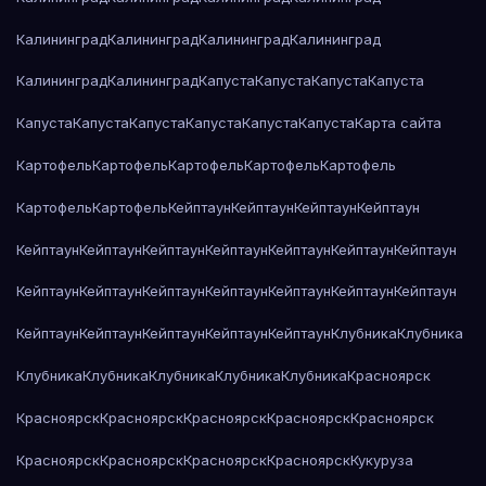
Калининград
Калининград
Калининград
Калининград
Калининград
Калининград
Капуста
Капуста
Капуста
Капуста
Капуста
Капуста
Капуста
Капуста
Капуста
Капуста
Карта сайта
Картофель
Картофель
Картофель
Картофель
Картофель
Картофель
Картофель
Кейптаун
Кейптаун
Кейптаун
Кейптаун
Кейптаун
Кейптаун
Кейптаун
Кейптаун
Кейптаун
Кейптаун
Кейптаун
Кейптаун
Кейптаун
Кейптаун
Кейптаун
Кейптаун
Кейптаун
Кейптаун
Кейптаун
Кейптаун
Кейптаун
Кейптаун
Кейптаун
Клубника
Клубника
Клубника
Клубника
Клубника
Клубника
Клубника
Красноярск
Красноярск
Красноярск
Красноярск
Красноярск
Красноярск
Красноярск
Красноярск
Красноярск
Красноярск
Кукуруза