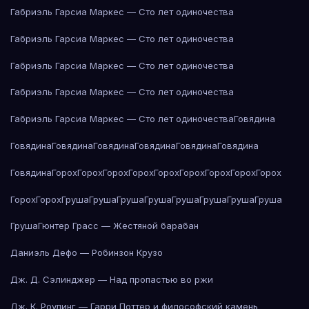
Габриэль Гарсиа Маркес — Сто лет одиночества
Габриэль Гарсиа Маркес — Сто лет одиночества
Габриэль Гарсиа Маркес — Сто лет одиночества
Габриэль Гарсиа Маркес — Сто лет одиночества
Габриэль Гарсиа Маркес — Сто лет одиночества
Говядина
Говядина
Говядина
Говядина
Говядина
Говядина
Говядина
Говядина
Горох
Горох
Горох
Горох
Горох
Горох
Горох
Горох
Горох
Горох
Горох
Груша
Груша
Груша
Груша
Груша
Груша
Груша
Груша
Груша
Гюнтер Грасс — Жестяной барабан
Даниэль Дефо — Робинзон Крузо
Дж. Д. Сэлинджер — Над пропастью во ржи
Дж. К. Роулинг — Гарри Поттер и философский камень