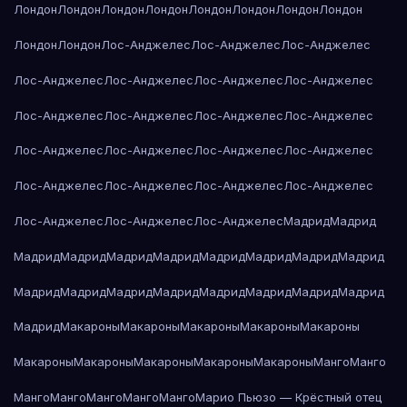
Лондон
Лондон
Лондон
Лондон
Лондон
Лондон
Лондон
Лондон
Лондон
Лондон
Лос-Анджелес
Лос-Анджелес
Лос-Анджелес
Лос-Анджелес
Лос-Анджелес
Лос-Анджелес
Лос-Анджелес
Лос-Анджелес
Лос-Анджелес
Лос-Анджелес
Лос-Анджелес
Лос-Анджелес
Лос-Анджелес
Лос-Анджелес
Лос-Анджелес
Лос-Анджелес
Лос-Анджелес
Лос-Анджелес
Лос-Анджелес
Лос-Анджелес
Лос-Анджелес
Лос-Анджелес
Мадрид
Мадрид
Мадрид
Мадрид
Мадрид
Мадрид
Мадрид
Мадрид
Мадрид
Мадрид
Мадрид
Мадрид
Мадрид
Мадрид
Мадрид
Мадрид
Мадрид
Мадрид
Мадрид
Макароны
Макароны
Макароны
Макароны
Макароны
Макароны
Макароны
Макароны
Макароны
Макароны
Манго
Манго
Манго
Манго
Манго
Манго
Манго
Марио Пьюзо — Крёстный отец