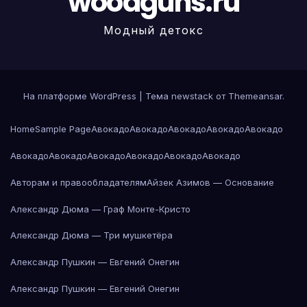
woodguns.ru
Модный детокс
На платформе WordPress
|
Тема newstack от
Themeansar
.
Home
Sample Page
Авокадо
Авокадо
Авокадо
Авокадо
Авокадо
Авокадо
Авокадо
Авокадо
Авокадо
Авокадо
Авокадо
Авторам и правообладателям
Айзек Азимов — Основание
Александр Дюма — Граф Монте-Кристо
Александр Дюма — Три мушкетёра
Александр Пушкин — Евгений Онегин
Александр Пушкин — Евгений Онегин