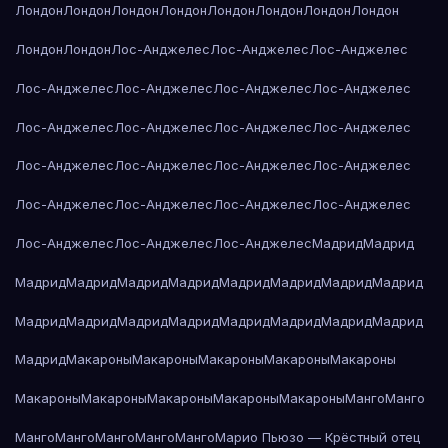
Лондон
Лондон
Лондон
Лондон
Лондон
Лондон
Лондон
Лондон
Лондон
Лондон
Лос-Анджелес
Лос-Анджелес
Лос-Анджелес
Лос-Анджелес
Лос-Анджелес
Лос-Анджелес
Лос-Анджелес
Лос-Анджелес
Лос-Анджелес
Лос-Анджелес
Лос-Анджелес
Лос-Анджелес
Лос-Анджелес
Лос-Анджелес
Лос-Анджелес
Лос-Анджелес
Лос-Анджелес
Лос-Анджелес
Лос-Анджелес
Лос-Анджелес
Лос-Анджелес
Лос-Анджелес
Мадрид
Мадрид
Мадрид
Мадрид
Мадрид
Мадрид
Мадрид
Мадрид
Мадрид
Мадрид
Мадрид
Мадрид
Мадрид
Мадрид
Мадрид
Мадрид
Мадрид
Мадрид
Мадрид
Макароны
Макароны
Макароны
Макароны
Макароны
Макароны
Макароны
Макароны
Макароны
Макароны
Манго
Манго
Манго
Манго
Манго
Манго
Манго
Марио Пьюзо — Крёстный отец