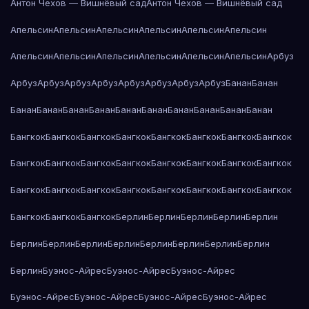
Антон Чехов — Вишнёвый сад
Антон Чехов — Вишнёвый сад
Апельсин
Апельсин
Апельсин
Апельсин
Апельсин
Апельсин
Апельсин
Апельсин
Апельсин
Апельсин
Апельсин
Апельсин
Арбуз
Арбуз
Арбуз
Арбуз
Арбуз
Арбуз
Арбуз
Арбуз
Арбуз
Банан
Банан
Банан
Банан
Банан
Банан
Банан
Банан
Банан
Банан
Банан
Банан
Бангкок
Бангкок
Бангкок
Бангкок
Бангкок
Бангкок
Бангкок
Бангкок
Бангкок
Бангкок
Бангкок
Бангкок
Бангкок
Бангкок
Бангкок
Бангкок
Бангкок
Бангкок
Бангкок
Бангкок
Бангкок
Бангкок
Бангкок
Бангкок
Бангкок
Бангкок
Бангкок
Берлин
Берлин
Берлин
Берлин
Берлин
Берлин
Берлин
Берлин
Берлин
Берлин
Берлин
Берлин
Берлин
Берлин
Буэнос-Айрес
Буэнос-Айрес
Буэнос-Айрес
Буэнос-Айрес
Буэнос-Айрес
Буэнос-Айрес
Буэнос-Айрес