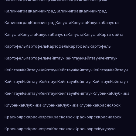
Калининград
Калининград
Калининград
Калининград
Калининград
Калининград
Капуста
Капуста
Капуста
Капуста
Капуста
Капуста
Капуста
Капуста
Капуста
Капуста
Карта сайта
Картофель
Картофель
Картофель
Картофель
Картофель
Картофель
Картофель
Кейптаун
Кейптаун
Кейптаун
Кейптаун
Кейптаун
Кейптаун
Кейптаун
Кейптаун
Кейптаун
Кейптаун
Кейптаун
Кейптаун
Кейптаун
Кейптаун
Кейптаун
Кейптаун
Кейптаун
Кейптаун
Кейптаун
Кейптаун
Кейптаун
Кейптаун
Кейптаун
Клубника
Клубника
Клубника
Клубника
Клубника
Клубника
Клубника
Красноярск
Красноярск
Красноярск
Красноярск
Красноярск
Красноярск
Красноярск
Красноярск
Красноярск
Красноярск
Кукуруза