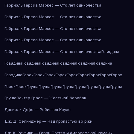
Габриэль Гарсиа Маркес — Сто лет одиночества
Габриэль Гарсиа Маркес — Сто лет одиночества
Габриэль Гарсиа Маркес — Сто лет одиночества
Габриэль Гарсиа Маркес — Сто лет одиночества
Габриэль Гарсиа Маркес — Сто лет одиночества
Говядина
Говядина
Говядина
Говядина
Говядина
Говядина
Говядина
Говядина
Горох
Горох
Горох
Горох
Горох
Горох
Горох
Горох
Горох
Горох
Горох
Груша
Груша
Груша
Груша
Груша
Груша
Груша
Груша
Груша
Гюнтер Грасс — Жестяной барабан
Даниэль Дефо — Робинзон Крузо
Дж. Д. Сэлинджер — Над пропастью во ржи
Дж. К. Роулинг — Гарри Поттер и философский камень