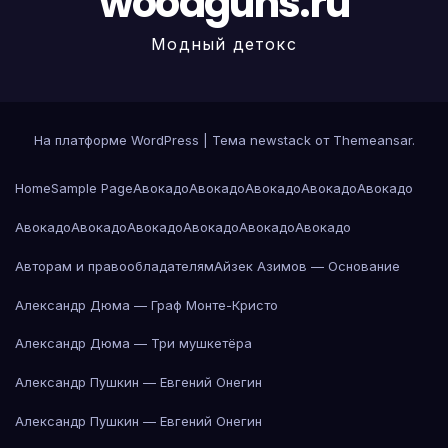
woodguns.ru
Модный детокс
На платформе WordPress
|
Тема newstack от
Themeansar
.
Home
Sample Page
Авокадо
Авокадо
Авокадо
Авокадо
Авокадо
Авокадо
Авокадо
Авокадо
Авокадо
Авокадо
Авокадо
Авторам и правообладателям
Айзек Азимов — Основание
Александр Дюма — Граф Монте-Кристо
Александр Дюма — Три мушкетёра
Александр Пушкин — Евгений Онегин
Александр Пушкин — Евгений Онегин