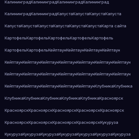
Калининград
Калининград
Калининград
Калининград
Калининград
Калининград
Капуста
Капуста
Капуста
Капуста
Капуста
Капуста
Капуста
Капуста
Капуста
Капуста
Карта сайта
Картофель
Картофель
Картофель
Картофель
Картофель
Картофель
Картофель
Кейптаун
Кейптаун
Кейптаун
Кейптаун
Кейптаун
Кейптаун
Кейптаун
Кейптаун
Кейптаун
Кейптаун
Кейптаун
Кейптаун
Кейптаун
Кейптаун
Кейптаун
Кейптаун
Кейптаун
Кейптаун
Кейптаун
Кейптаун
Кейптаун
Кейптаун
Кейптаун
Клубника
Клубника
Клубника
Клубника
Клубника
Клубника
Клубника
Красноярск
Красноярск
Красноярск
Красноярск
Красноярск
Красноярск
Красноярск
Красноярск
Красноярск
Красноярск
Кукуруза
Кукуруза
Кукуруза
Кукуруза
Кукуруза
Кукуруза
Кукуруза
Кукуруза