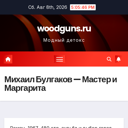
Перейти
Сб. Авг 8th, 2026
5:05:48 PM
к
содержимому
woodguns.ru
Модный детокс
Михаил Булгаков — Мастер и
Маргарита