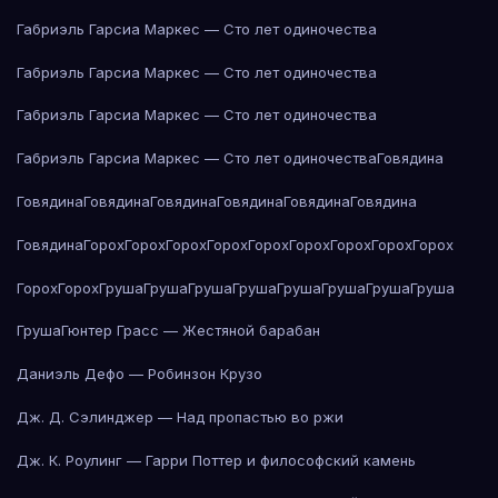
Габриэль Гарсиа Маркес — Сто лет одиночества
Габриэль Гарсиа Маркес — Сто лет одиночества
Габриэль Гарсиа Маркес — Сто лет одиночества
Габриэль Гарсиа Маркес — Сто лет одиночества
Говядина
Говядина
Говядина
Говядина
Говядина
Говядина
Говядина
Говядина
Горох
Горох
Горох
Горох
Горох
Горох
Горох
Горох
Горох
Горох
Горох
Груша
Груша
Груша
Груша
Груша
Груша
Груша
Груша
Груша
Гюнтер Грасс — Жестяной барабан
Даниэль Дефо — Робинзон Крузо
Дж. Д. Сэлинджер — Над пропастью во ржи
Дж. К. Роулинг — Гарри Поттер и философский камень