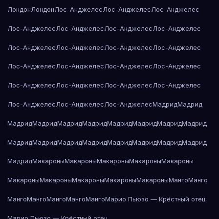
Лондон
Лондон
Лос-Анджелес
Лос-Анджелес
Лос-Анджелес
Лос-Анджелес
Лос-Анджелес
Лос-Анджелес
Лос-Анджелес
Лос-Анджелес
Лос-Анджелес
Лос-Анджелес
Лос-Анджелес
Лос-Анджелес
Лос-Анджелес
Лос-Анджелес
Лос-Анджелес
Лос-Анджелес
Лос-Анджелес
Лос-Анджелес
Лос-Анджелес
Лос-Анджелес
Лос-Анджелес
Лос-Анджелес
Мадрид
Мадрид
Мадрид
Мадрид
Мадрид
Мадрид
Мадрид
Мадрид
Мадрид
Мадрид
Мадрид
Мадрид
Мадрид
Мадрид
Мадрид
Мадрид
Мадрид
Мадрид
Мадрид
Макароны
Макароны
Макароны
Макароны
Макароны
Макароны
Макароны
Макароны
Макароны
Макароны
Манго
Манго
Манго
Манго
Манго
Манго
Манго
Марио Пьюзо — Крёстный отец
Марио Пьюзо — Крёстный отец