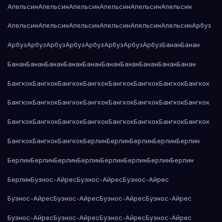
Апельсин
Апельсин
Апельсин
Апельсин
Апельсин
Апельсин
Апельсин
Апельсин
Апельсин
Апельсин
Апельсин
Апельсин
Арбуз
Арбуз
Арбуз
Арбуз
Арбуз
Арбуз
Арбуз
Арбуз
Арбуз
Банан
Банан
Банан
Банан
Банан
Банан
Банан
Банан
Банан
Банан
Банан
Банан
Бангкок
Бангкок
Бангкок
Бангкок
Бангкок
Бангкок
Бангкок
Бангкок
Бангкок
Бангкок
Бангкок
Бангкок
Бангкок
Бангкок
Бангкок
Бангкок
Бангкок
Бангкок
Бангкок
Бангкок
Бангкок
Бангкок
Бангкок
Бангкок
Бангкок
Бангкок
Бангкок
Берлин
Берлин
Берлин
Берлин
Берлин
Берлин
Берлин
Берлин
Берлин
Берлин
Берлин
Берлин
Берлин
Берлин
Буэнос-Айрес
Буэнос-Айрес
Буэнос-Айрес
Буэнос-Айрес
Буэнос-Айрес
Буэнос-Айрес
Буэнос-Айрес
Буэнос-Айрес
Буэнос-Айрес
Буэнос-Айрес
Буэнос-Айрес