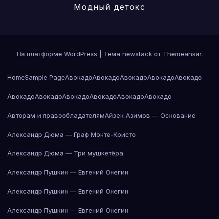
Модный детокс
На платформе WordPress
|
Тема newstack от
Themeansar
.
Home
Sample Page
Авокадо
Авокадо
Авокадо
Авокадо
Авокадо
Авокадо
Авокадо
Авокадо
Авокадо
Авокадо
Авокадо
Авторам и правообладателям
Айзек Азимов — Основание
Александр Дюма — Граф Монте-Кристо
Александр Дюма — Три мушкетёра
Александр Пушкин — Евгений Онегин
Александр Пушкин — Евгений Онегин
Александр Пушкин — Евгений Онегин