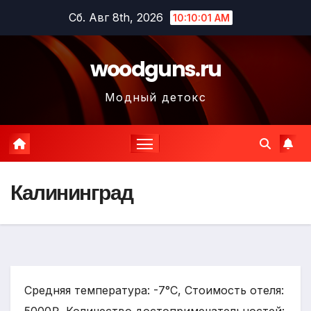
Перейти
Сб. Авг 8th, 2026
10:10:02 AM
к
содержимому
woodguns.ru
Модный детокс
Калининград
Средняя температура: -7°C, Стоимость отеля: