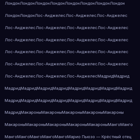
Лондон
Лондон
Лондон
Лондон
Лондон
Лондон
Лондон
Лондон
Лондон
Лондон
Лос-Анджелес
Лос-Анджелес
Лос-Анджелес
Лос-Анджелес
Лос-Анджелес
Лос-Анджелес
Лос-Анджелес
Лос-Анджелес
Лос-Анджелес
Лос-Анджелес
Лос-Анджелес
Лос-Анджелес
Лос-Анджелес
Лос-Анджелес
Лос-Анджелес
Лос-Анджелес
Лос-Анджелес
Лос-Анджелес
Лос-Анджелес
Лос-Анджелес
Лос-Анджелес
Лос-Анджелес
Мадрид
Мадрид
Мадрид
Мадрид
Мадрид
Мадрид
Мадрид
Мадрид
Мадрид
Мадрид
Мадрид
Мадрид
Мадрид
Мадрид
Мадрид
Мадрид
Мадрид
Мадрид
Мадрид
Макароны
Макароны
Макароны
Макароны
Макароны
Макароны
Макароны
Макароны
Макароны
Макароны
Манго
Манго
Манго
Манго
Манго
Манго
Манго
Марио Пьюзо — Крёстный отец