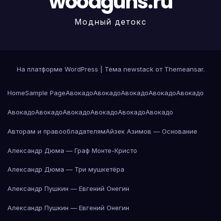
woodguns.ru
Модный детокс
На платформе WordPress
|
Тема newstack от
Themeansar
.
Home
Sample Page
Авокадо
Авокадо
Авокадо
Авокадо
Авокадо
Авокадо
Авокадо
Авокадо
Авокадо
Авокадо
Авокадо
Авторам и правообладателям
Айзек Азимов — Основание
Александр Дюма — Граф Монте-Кристо
Александр Дюма — Три мушкетёра
Александр Пушкин — Евгений Онегин
Александр Пушкин — Евгений Онегин