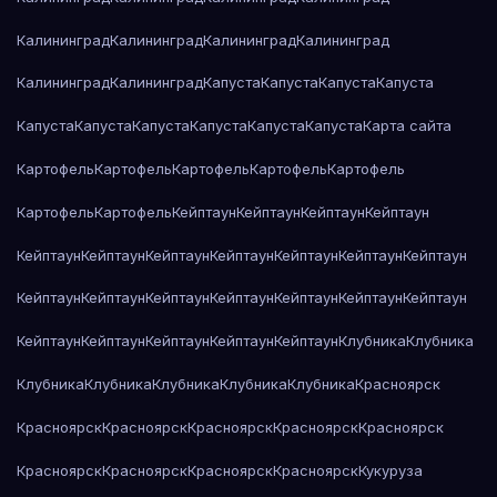
Калининград
Калининград
Калининград
Калининград
Калининград
Калининград
Капуста
Капуста
Капуста
Капуста
Капуста
Капуста
Капуста
Капуста
Капуста
Капуста
Карта сайта
Картофель
Картофель
Картофель
Картофель
Картофель
Картофель
Картофель
Кейптаун
Кейптаун
Кейптаун
Кейптаун
Кейптаун
Кейптаун
Кейптаун
Кейптаун
Кейптаун
Кейптаун
Кейптаун
Кейптаун
Кейптаун
Кейптаун
Кейптаун
Кейптаун
Кейптаун
Кейптаун
Кейптаун
Кейптаун
Кейптаун
Кейптаун
Кейптаун
Клубника
Клубника
Клубника
Клубника
Клубника
Клубника
Клубника
Красноярск
Красноярск
Красноярск
Красноярск
Красноярск
Красноярск
Красноярск
Красноярск
Красноярск
Красноярск
Кукуруза