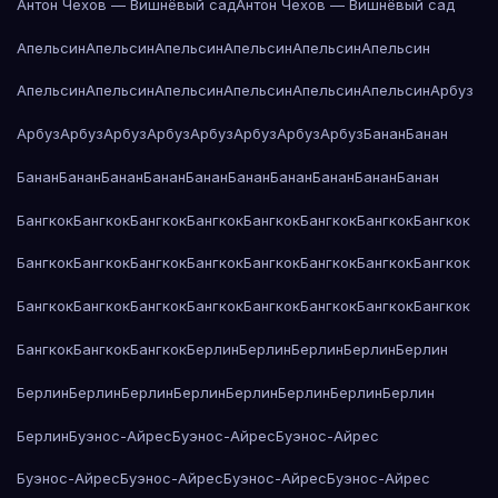
Антон Чехов — Вишнёвый сад
Антон Чехов — Вишнёвый сад
Апельсин
Апельсин
Апельсин
Апельсин
Апельсин
Апельсин
Апельсин
Апельсин
Апельсин
Апельсин
Апельсин
Апельсин
Арбуз
Арбуз
Арбуз
Арбуз
Арбуз
Арбуз
Арбуз
Арбуз
Арбуз
Банан
Банан
Банан
Банан
Банан
Банан
Банан
Банан
Банан
Банан
Банан
Банан
Бангкок
Бангкок
Бангкок
Бангкок
Бангкок
Бангкок
Бангкок
Бангкок
Бангкок
Бангкок
Бангкок
Бангкок
Бангкок
Бангкок
Бангкок
Бангкок
Бангкок
Бангкок
Бангкок
Бангкок
Бангкок
Бангкок
Бангкок
Бангкок
Бангкок
Бангкок
Бангкок
Берлин
Берлин
Берлин
Берлин
Берлин
Берлин
Берлин
Берлин
Берлин
Берлин
Берлин
Берлин
Берлин
Берлин
Буэнос-Айрес
Буэнос-Айрес
Буэнос-Айрес
Буэнос-Айрес
Буэнос-Айрес
Буэнос-Айрес
Буэнос-Айрес