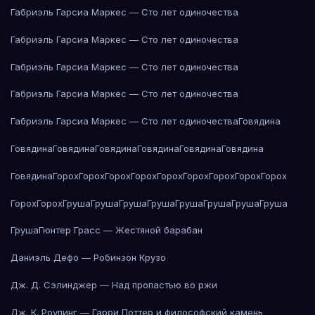
Габриэль Гарсиа Маркес — Сто лет одиночества
Габриэль Гарсиа Маркес — Сто лет одиночества
Габриэль Гарсиа Маркес — Сто лет одиночества
Габриэль Гарсиа Маркес — Сто лет одиночества
Габриэль Гарсиа Маркес — Сто лет одиночества
Говядина
Говядина
Говядина
Говядина
Говядина
Говядина
Говядина
Говядина
Горох
Горох
Горох
Горох
Горох
Горох
Горох
Горох
Горох
Горох
Горох
Груша
Груша
Груша
Груша
Груша
Груша
Груша
Груша
Груша
Гюнтер Грасс — Жестяной барабан
Даниэль Дефо — Робинзон Крузо
Дж. Д. Сэлинджер — Над пропастью во ржи
Дж. К. Роулинг — Гарри Поттер и философский камень