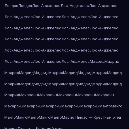
Лондон
Лондон
Лос-Анджелес
Лос-Анджелес
Лос-Анджелес
Лос-Анджелес
Лос-Анджелес
Лос-Анджелес
Лос-Анджелес
Лос-Анджелес
Лос-Анджелес
Лос-Анджелес
Лос-Анджелес
Лос-Анджелес
Лос-Анджелес
Лос-Анджелес
Лос-Анджелес
Лос-Анджелес
Лос-Анджелес
Лос-Анджелес
Лос-Анджелес
Лос-Анджелес
Лос-Анджелес
Лос-Анджелес
Мадрид
Мадрид
Мадрид
Мадрид
Мадрид
Мадрид
Мадрид
Мадрид
Мадрид
Мадрид
Мадрид
Мадрид
Мадрид
Мадрид
Мадрид
Мадрид
Мадрид
Мадрид
Мадрид
Макароны
Макароны
Макароны
Макароны
Макароны
Макароны
Макароны
Макароны
Макароны
Макароны
Манго
Манго
Манго
Манго
Манго
Манго
Манго
Марио Пьюзо — Крёстный отец
Марио Пьюзо — Крёстный отец