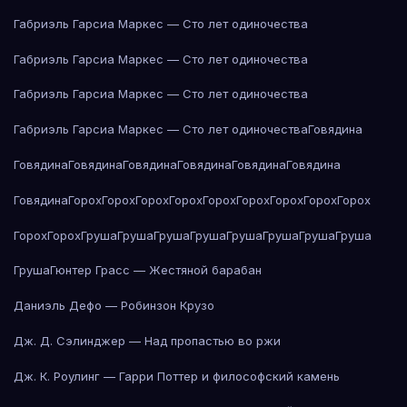
Габриэль Гарсиа Маркес — Сто лет одиночества
Габриэль Гарсиа Маркес — Сто лет одиночества
Габриэль Гарсиа Маркес — Сто лет одиночества
Габриэль Гарсиа Маркес — Сто лет одиночества
Говядина
Говядина
Говядина
Говядина
Говядина
Говядина
Говядина
Говядина
Горох
Горох
Горох
Горох
Горох
Горох
Горох
Горох
Горох
Горох
Горох
Груша
Груша
Груша
Груша
Груша
Груша
Груша
Груша
Груша
Гюнтер Грасс — Жестяной барабан
Даниэль Дефо — Робинзон Крузо
Дж. Д. Сэлинджер — Над пропастью во ржи
Дж. К. Роулинг — Гарри Поттер и философский камень