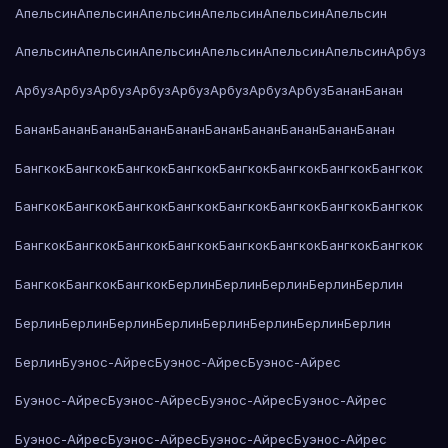
Апельсин
Апельсин
Апельсин
Апельсин
Апельсин
Апельсин
Апельсин
Апельсин
Апельсин
Апельсин
Апельсин
Апельсин
Арбуз
Арбуз
Арбуз
Арбуз
Арбуз
Арбуз
Арбуз
Арбуз
Арбуз
Банан
Банан
Банан
Банан
Банан
Банан
Банан
Банан
Банан
Банан
Банан
Банан
Бангкок
Бангкок
Бангкок
Бангкок
Бангкок
Бангкок
Бангкок
Бангкок
Бангкок
Бангкок
Бангкок
Бангкок
Бангкок
Бангкок
Бангкок
Бангкок
Бангкок
Бангкок
Бангкок
Бангкок
Бангкок
Бангкок
Бангкок
Бангкок
Бангкок
Бангкок
Бангкок
Берлин
Берлин
Берлин
Берлин
Берлин
Берлин
Берлин
Берлин
Берлин
Берлин
Берлин
Берлин
Берлин
Берлин
Буэнос-Айрес
Буэнос-Айрес
Буэнос-Айрес
Буэнос-Айрес
Буэнос-Айрес
Буэнос-Айрес
Буэнос-Айрес
Буэнос-Айрес
Буэнос-Айрес
Буэнос-Айрес
Буэнос-Айрес