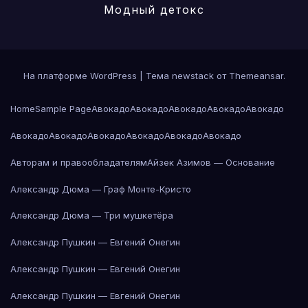
Модный детокс
На платформе WordPress
|
Тема newstack от
Themeansar
.
Home
Sample Page
Авокадо
Авокадо
Авокадо
Авокадо
Авокадо
Авокадо
Авокадо
Авокадо
Авокадо
Авокадо
Авокадо
Авторам и правообладателям
Айзек Азимов — Основание
Александр Дюма — Граф Монте-Кристо
Александр Дюма — Три мушкетёра
Александр Пушкин — Евгений Онегин
Александр Пушкин — Евгений Онегин
Александр Пушкин — Евгений Онегин