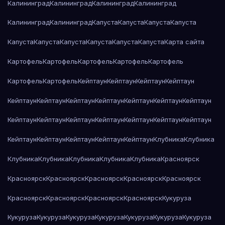
Калининград
Калининград
Калининград
Калининград
Калининград
Калининград
Капуста
Капуста
Капуста
Капуста
Капуста
Капуста
Капуста
Капуста
Капуста
Капуста
Карта сайта
Картофель
Картофель
Картофель
Картофель
Картофель
Картофель
Картофель
Кейптаун
Кейптаун
Кейптаун
Кейптаун
Кейптаун
Кейптаун
Кейптаун
Кейптаун
Кейптаун
Кейптаун
Кейптаун
Кейптаун
Кейптаун
Кейптаун
Кейптаун
Кейптаун
Кейптаун
Кейптаун
Кейптаун
Кейптаун
Кейптаун
Кейптаун
Кейптаун
Клубника
Клубника
Клубника
Клубника
Клубника
Клубника
Клубника
Красноярск
Красноярск
Красноярск
Красноярск
Красноярск
Красноярск
Красноярск
Красноярск
Красноярск
Красноярск
Кукуруза
Кукуруза
Кукуруза
Кукуруза
Кукуруза
Кукуруза
Кукуруза
Кукуруза