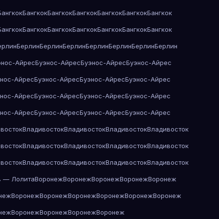
Бангкок
Бангкок
Бангкок
Бангкок
Бангкок
Бангкок
Бангкок
Бангкок
Бангкок
Бангкок
Бангкок
Бангкок
Бангкок
Бангкок
ерлин
Берлин
Берлин
Берлин
Берлин
Берлин
Берлин
Берлин
энос-Айрес
Буэнос-Айрес
Буэнос-Айрес
Буэнос-Айрес
энос-Айрес
Буэнос-Айрес
Буэнос-Айрес
Буэнос-Айрес
энос-Айрес
Буэнос-Айрес
Буэнос-Айрес
Буэнос-Айрес
энос-Айрес
Буэнос-Айрес
Буэнос-Айрес
Буэнос-Айрес
восток
Владивосток
Владивосток
Владивосток
Владивосток
восток
Владивосток
Владивосток
Владивосток
Владивосток
восток
Владивосток
Владивосток
Владивосток
Владивосток
в — Лолита
Воронеж
Воронеж
Воронеж
Воронеж
Воронеж
неж
Воронеж
Воронеж
Воронеж
Воронеж
Воронеж
Воронеж
неж
Воронеж
Воронеж
Воронеж
Воронеж