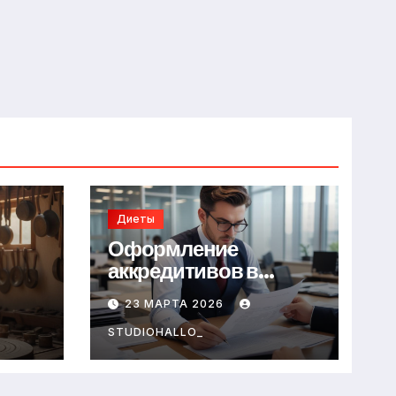
Диеты
Оформление
аккредитивов в
международной
23 МАРТА 2026
торговле
STUDIOHALLO_