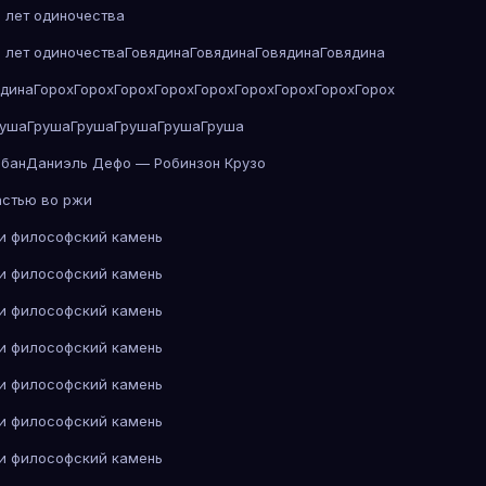
 лет одиночества
 лет одиночества
Говядина
Говядина
Говядина
Говядина
ядина
Горох
Горох
Горох
Горох
Горох
Горох
Горох
Горох
Горох
руша
Груша
Груша
Груша
Груша
Груша
абан
Даниэль Дефо — Робинзон Крузо
астью во ржи
 и философский камень
 и философский камень
 и философский камень
 и философский камень
 и философский камень
 и философский камень
 и философский камень