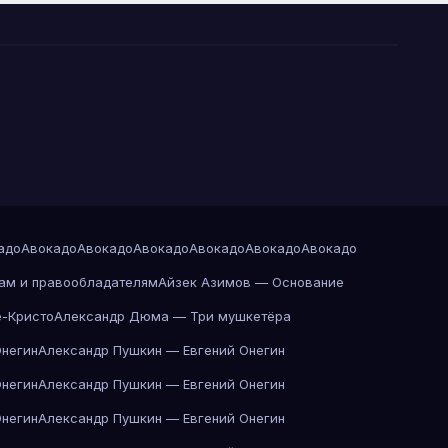
адо
Авокадо
Авокадо
Авокадо
Авокадо
Авокадо
Авокадо
ам и правообладателям
Айзек Азимов — Основание
-Кристо
Александр Дюма — Три мушкетёра
Онегин
Александр Пушкин — Евгений Онегин
Онегин
Александр Пушкин — Евгений Онегин
Онегин
Александр Пушкин — Евгений Онегин