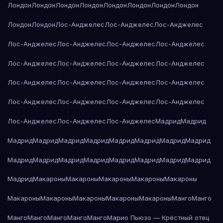
Лондон
Лондон
Лондон
Лондон
Лондон
Лондон
Лондон
Лондон
Лондон
Лондон
Лос-Анджелес
Лос-Анджелес
Лос-Анджелес
Лос-Анджелес
Лос-Анджелес
Лос-Анджелес
Лос-Анджелес
Лос-Анджелес
Лос-Анджелес
Лос-Анджелес
Лос-Анджелес
Лос-Анджелес
Лос-Анджелес
Лос-Анджелес
Лос-Анджелес
Лос-Анджелес
Лос-Анджелес
Лос-Анджелес
Лос-Анджелес
Лос-Анджелес
Лос-Анджелес
Лос-Анджелес
Мадрид
Мадрид
Мадрид
Мадрид
Мадрид
Мадрид
Мадрид
Мадрид
Мадрид
Мадрид
Мадрид
Мадрид
Мадрид
Мадрид
Мадрид
Мадрид
Мадрид
Мадрид
Мадрид
Макароны
Макароны
Макароны
Макароны
Макароны
Макароны
Макароны
Макароны
Макароны
Макароны
Манго
Манго
Манго
Манго
Манго
Манго
Манго
Марио Пьюзо — Крёстный отец