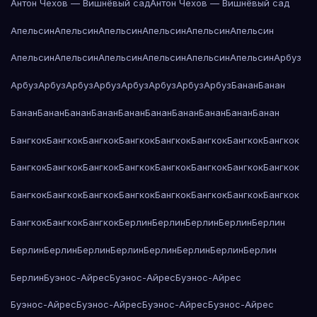
Антон Чехов — Вишнёвый сад
Антон Чехов — Вишнёвый сад
Апельсин
Апельсин
Апельсин
Апельсин
Апельсин
Апельсин
Апельсин
Апельсин
Апельсин
Апельсин
Апельсин
Апельсин
Арбуз
Арбуз
Арбуз
Арбуз
Арбуз
Арбуз
Арбуз
Арбуз
Арбуз
Банан
Банан
Банан
Банан
Банан
Банан
Банан
Банан
Банан
Банан
Банан
Банан
Бангкок
Бангкок
Бангкок
Бангкок
Бангкок
Бангкок
Бангкок
Бангкок
Бангкок
Бангкок
Бангкок
Бангкок
Бангкок
Бангкок
Бангкок
Бангкок
Бангкок
Бангкок
Бангкок
Бангкок
Бангкок
Бангкок
Бангкок
Бангкок
Бангкок
Бангкок
Бангкок
Берлин
Берлин
Берлин
Берлин
Берлин
Берлин
Берлин
Берлин
Берлин
Берлин
Берлин
Берлин
Берлин
Берлин
Буэнос-Айрес
Буэнос-Айрес
Буэнос-Айрес
Буэнос-Айрес
Буэнос-Айрес
Буэнос-Айрес
Буэнос-Айрес