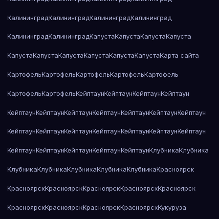
Калининград
Калининград
Калининград
Калининград
Калининград
Калининград
Капуста
Капуста
Капуста
Капуста
Капуста
Капуста
Капуста
Капуста
Капуста
Капуста
Карта сайта
Картофель
Картофель
Картофель
Картофель
Картофель
Картофель
Картофель
Кейптаун
Кейптаун
Кейптаун
Кейптаун
Кейптаун
Кейптаун
Кейптаун
Кейптаун
Кейптаун
Кейптаун
Кейптаун
Кейптаун
Кейптаун
Кейптаун
Кейптаун
Кейптаун
Кейптаун
Кейптаун
Кейптаун
Кейптаун
Кейптаун
Кейптаун
Кейптаун
Клубника
Клубника
Клубника
Клубника
Клубника
Клубника
Клубника
Красноярск
Красноярск
Красноярск
Красноярск
Красноярск
Красноярск
Красноярск
Красноярск
Красноярск
Красноярск
Кукуруза