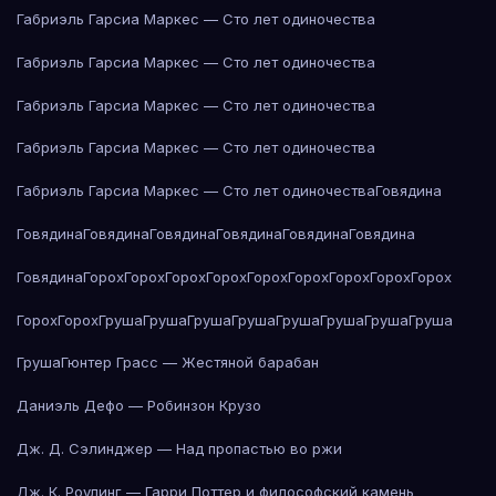
Габриэль Гарсиа Маркес — Сто лет одиночества
Габриэль Гарсиа Маркес — Сто лет одиночества
Габриэль Гарсиа Маркес — Сто лет одиночества
Габриэль Гарсиа Маркес — Сто лет одиночества
Габриэль Гарсиа Маркес — Сто лет одиночества
Говядина
Говядина
Говядина
Говядина
Говядина
Говядина
Говядина
Говядина
Горох
Горох
Горох
Горох
Горох
Горох
Горох
Горох
Горох
Горох
Горох
Груша
Груша
Груша
Груша
Груша
Груша
Груша
Груша
Груша
Гюнтер Грасс — Жестяной барабан
Даниэль Дефо — Робинзон Крузо
Дж. Д. Сэлинджер — Над пропастью во ржи
Дж. К. Роулинг — Гарри Поттер и философский камень