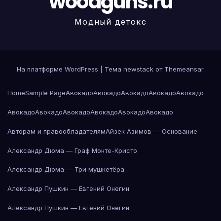
woodguns.ru
Модный детокс
На платформе WordPress
|
Тема newstack от
Themeansar
.
Home
Sample Page
Авокадо
Авокадо
Авокадо
Авокадо
Авокадо
Авокадо
Авокадо
Авокадо
Авокадо
Авокадо
Авокадо
Авторам и правообладателям
Айзек Азимов — Основание
Александр Дюма — Граф Монте-Кристо
Александр Дюма — Три мушкетёра
Александр Пушкин — Евгений Онегин
Александр Пушкин — Евгений Онегин