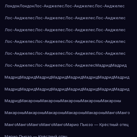
Лондон
Лондон
Лос-Анджелес
Лос-Анджелес
Лос-Анджелес
Лос-Анджелес
Лос-Анджелес
Лос-Анджелес
Лос-Анджелес
Лос-Анджелес
Лос-Анджелес
Лос-Анджелес
Лос-Анджелес
Лос-Анджелес
Лос-Анджелес
Лос-Анджелес
Лос-Анджелес
Лос-Анджелес
Лос-Анджелес
Лос-Анджелес
Лос-Анджелес
Лос-Анджелес
Лос-Анджелес
Лос-Анджелес
Мадрид
Мадрид
Мадрид
Мадрид
Мадрид
Мадрид
Мадрид
Мадрид
Мадрид
Мадрид
Мадрид
Мадрид
Мадрид
Мадрид
Мадрид
Мадрид
Мадрид
Мадрид
Мадрид
Макароны
Макароны
Макароны
Макароны
Макароны
Макароны
Макароны
Макароны
Макароны
Макароны
Манго
Манго
Манго
Манго
Манго
Манго
Манго
Марио Пьюзо — Крёстный отец
Марио Пьюзо — Крёстный отец