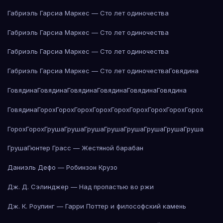
Габриэль Гарсиа Маркес — Сто лет одиночества
Габриэль Гарсиа Маркес — Сто лет одиночества
Габриэль Гарсиа Маркес — Сто лет одиночества
Габриэль Гарсиа Маркес — Сто лет одиночества
Говядина
Говядина
Говядина
Говядина
Говядина
Говядина
Говядина
Говядина
Горох
Горох
Горох
Горох
Горох
Горох
Горох
Горох
Горох
Горох
Горох
Груша
Груша
Груша
Груша
Груша
Груша
Груша
Груша
Груша
Гюнтер Грасс — Жестяной барабан
Даниэль Дефо — Робинзон Крузо
Дж. Д. Сэлинджер — Над пропастью во ржи
Дж. К. Роулинг — Гарри Поттер и философский камень