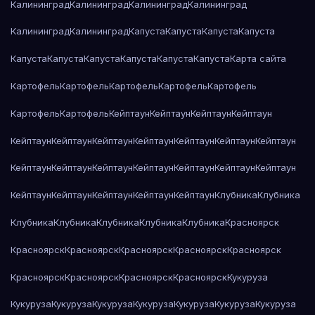
Калининград
Калининград
Калининград
Калининград
Калининград
Калининград
Капуста
Капуста
Капуста
Капуста
Капуста
Капуста
Капуста
Капуста
Капуста
Капуста
Карта сайта
Картофель
Картофель
Картофель
Картофель
Картофель
Картофель
Картофель
Кейптаун
Кейптаун
Кейптаун
Кейптаун
Кейптаун
Кейптаун
Кейптаун
Кейптаун
Кейптаун
Кейптаун
Кейптаун
Кейптаун
Кейптаун
Кейптаун
Кейптаун
Кейптаун
Кейптаун
Кейптаун
Кейптаун
Кейптаун
Кейптаун
Кейптаун
Кейптаун
Клубника
Клубника
Клубника
Клубника
Клубника
Клубника
Клубника
Красноярск
Красноярск
Красноярск
Красноярск
Красноярск
Красноярск
Красноярск
Красноярск
Красноярск
Красноярск
Кукуруза
Кукуруза
Кукуруза
Кукуруза
Кукуруза
Кукуруза
Кукуруза
Кукуруза