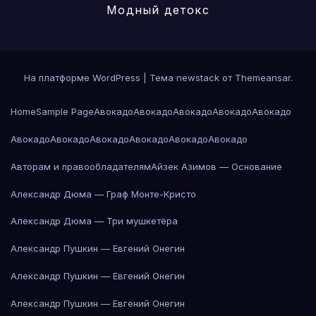
Модный детокс
На платформе WordPress
|
Тема newstack от
Themeansar
.
Home
Sample Page
Авокадо
Авокадо
Авокадо
Авокадо
Авокадо
Авокадо
Авокадо
Авокадо
Авокадо
Авокадо
Авокадо
Авторам и правообладателям
Айзек Азимов — Основание
Александр Дюма — Граф Монте-Кристо
Александр Дюма — Три мушкетёра
Александр Пушкин — Евгений Онегин
Александр Пушкин — Евгений Онегин
Александр Пушкин — Евгений Онегин