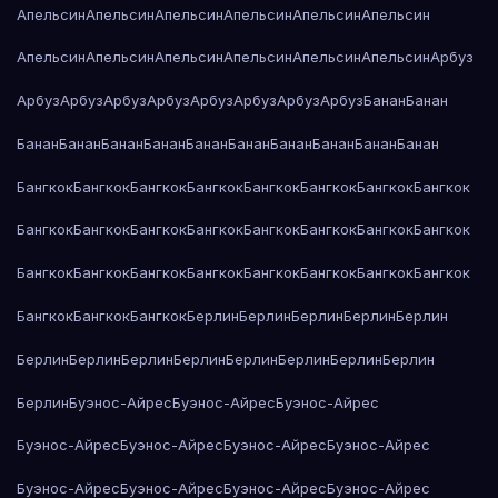
Апельсин
Апельсин
Апельсин
Апельсин
Апельсин
Апельсин
Апельсин
Апельсин
Апельсин
Апельсин
Апельсин
Апельсин
Арбуз
Арбуз
Арбуз
Арбуз
Арбуз
Арбуз
Арбуз
Арбуз
Арбуз
Банан
Банан
Банан
Банан
Банан
Банан
Банан
Банан
Банан
Банан
Банан
Банан
Бангкок
Бангкок
Бангкок
Бангкок
Бангкок
Бангкок
Бангкок
Бангкок
Бангкок
Бангкок
Бангкок
Бангкок
Бангкок
Бангкок
Бангкок
Бангкок
Бангкок
Бангкок
Бангкок
Бангкок
Бангкок
Бангкок
Бангкок
Бангкок
Бангкок
Бангкок
Бангкок
Берлин
Берлин
Берлин
Берлин
Берлин
Берлин
Берлин
Берлин
Берлин
Берлин
Берлин
Берлин
Берлин
Берлин
Буэнос-Айрес
Буэнос-Айрес
Буэнос-Айрес
Буэнос-Айрес
Буэнос-Айрес
Буэнос-Айрес
Буэнос-Айрес
Буэнос-Айрес
Буэнос-Айрес
Буэнос-Айрес
Буэнос-Айрес