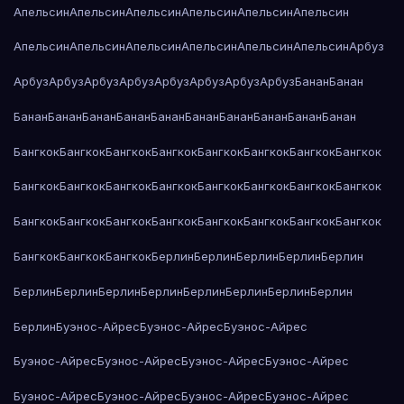
Апельсин
Апельсин
Апельсин
Апельсин
Апельсин
Апельсин
Апельсин
Апельсин
Апельсин
Апельсин
Апельсин
Апельсин
Арбуз
Арбуз
Арбуз
Арбуз
Арбуз
Арбуз
Арбуз
Арбуз
Арбуз
Банан
Банан
Банан
Банан
Банан
Банан
Банан
Банан
Банан
Банан
Банан
Банан
Бангкок
Бангкок
Бангкок
Бангкок
Бангкок
Бангкок
Бангкок
Бангкок
Бангкок
Бангкок
Бангкок
Бангкок
Бангкок
Бангкок
Бангкок
Бангкок
Бангкок
Бангкок
Бангкок
Бангкок
Бангкок
Бангкок
Бангкок
Бангкок
Бангкок
Бангкок
Бангкок
Берлин
Берлин
Берлин
Берлин
Берлин
Берлин
Берлин
Берлин
Берлин
Берлин
Берлин
Берлин
Берлин
Берлин
Буэнос-Айрес
Буэнос-Айрес
Буэнос-Айрес
Буэнос-Айрес
Буэнос-Айрес
Буэнос-Айрес
Буэнос-Айрес
Буэнос-Айрес
Буэнос-Айрес
Буэнос-Айрес
Буэнос-Айрес