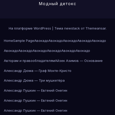
Модный детокс
На платформе WordPress
|
Тема newstack от
Themeansar
.
Home
Sample Page
Авокадо
Авокадо
Авокадо
Авокадо
Авокадо
Авокадо
Авокадо
Авокадо
Авокадо
Авокадо
Авокадо
Авторам и правообладателям
Айзек Азимов — Основание
Александр Дюма — Граф Монте-Кристо
Александр Дюма — Три мушкетёра
Александр Пушкин — Евгений Онегин
Александр Пушкин — Евгений Онегин
Александр Пушкин — Евгений Онегин