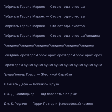
Габриэль Гарсиа Маркес — Сто лет одиночества
Габриэль Гарсиа Маркес — Сто лет одиночества
Габриэль Гарсиа Маркес — Сто лет одиночества
Габриэль Гарсиа Маркес — Сто лет одиночества
Говядина
Говядина
Говядина
Говядина
Говядина
Говядина
Говядина
Говядина
Горох
Горох
Горох
Горох
Горох
Горох
Горох
Горох
Горох
Горох
Горох
Груша
Груша
Груша
Груша
Груша
Груша
Груша
Груша
Груша
Гюнтер Грасс — Жестяной барабан
Даниэль Дефо — Робинзон Крузо
Дж. Д. Сэлинджер — Над пропастью во ржи
Дж. К. Роулинг — Гарри Поттер и философский камень