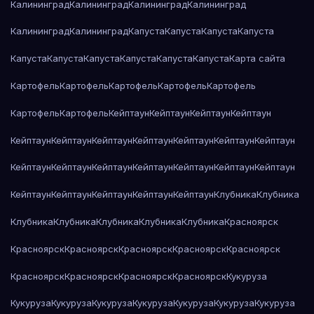
Калининград
Калининград
Калининград
Калининград
Калининград
Калининград
Капуста
Капуста
Капуста
Капуста
Капуста
Капуста
Капуста
Капуста
Капуста
Капуста
Карта сайта
Картофель
Картофель
Картофель
Картофель
Картофель
Картофель
Картофель
Кейптаун
Кейптаун
Кейптаун
Кейптаун
Кейптаун
Кейптаун
Кейптаун
Кейптаун
Кейптаун
Кейптаун
Кейптаун
Кейптаун
Кейптаун
Кейптаун
Кейптаун
Кейптаун
Кейптаун
Кейптаун
Кейптаун
Кейптаун
Кейптаун
Кейптаун
Кейптаун
Клубника
Клубника
Клубника
Клубника
Клубника
Клубника
Клубника
Красноярск
Красноярск
Красноярск
Красноярск
Красноярск
Красноярск
Красноярск
Красноярск
Красноярск
Красноярск
Кукуруза
Кукуруза
Кукуруза
Кукуруза
Кукуруза
Кукуруза
Кукуруза
Кукуруза