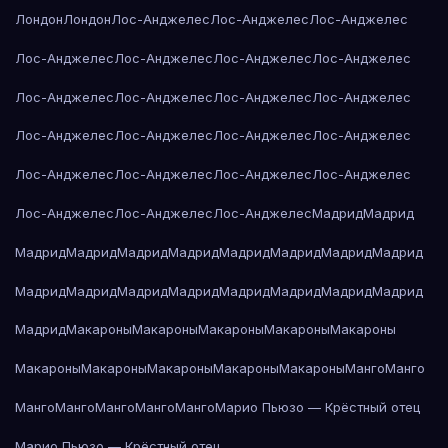
Лондон
Лондон
Лос-Анджелес
Лос-Анджелес
Лос-Анджелес
Лос-Анджелес
Лос-Анджелес
Лос-Анджелес
Лос-Анджелес
Лос-Анджелес
Лос-Анджелес
Лос-Анджелес
Лос-Анджелес
Лос-Анджелес
Лос-Анджелес
Лос-Анджелес
Лос-Анджелес
Лос-Анджелес
Лос-Анджелес
Лос-Анджелес
Лос-Анджелес
Лос-Анджелес
Лос-Анджелес
Лос-Анджелес
Мадрид
Мадрид
Мадрид
Мадрид
Мадрид
Мадрид
Мадрид
Мадрид
Мадрид
Мадрид
Мадрид
Мадрид
Мадрид
Мадрид
Мадрид
Мадрид
Мадрид
Мадрид
Мадрид
Макароны
Макароны
Макароны
Макароны
Макароны
Макароны
Макароны
Макароны
Макароны
Макароны
Манго
Манго
Манго
Манго
Манго
Манго
Манго
Марио Пьюзо — Крёстный отец
Марио Пьюзо — Крёстный отец