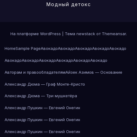
Модный детокс
На платформе WordPress
|
Тема newstack от
Themeansar
.
Home
Sample Page
Авокадо
Авокадо
Авокадо
Авокадо
Авокадо
Авокадо
Авокадо
Авокадо
Авокадо
Авокадо
Авокадо
Авторам и правообладателям
Айзек Азимов — Основание
Александр Дюма — Граф Монте-Кристо
Александр Дюма — Три мушкетёра
Александр Пушкин — Евгений Онегин
Александр Пушкин — Евгений Онегин
Александр Пушкин — Евгений Онегин