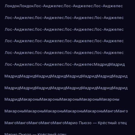
Лондон
Лондон
Лос-Анджелес
Лос-Анджелес
Лос-Анджелес
Лос-Анджелес
Лос-Анджелес
Лос-Анджелес
Лос-Анджелес
Лос-Анджелес
Лос-Анджелес
Лос-Анджелес
Лос-Анджелес
Лос-Анджелес
Лос-Анджелес
Лос-Анджелес
Лос-Анджелес
Лос-Анджелес
Лос-Анджелес
Лос-Анджелес
Лос-Анджелес
Лос-Анджелес
Лос-Анджелес
Лос-Анджелес
Мадрид
Мадрид
Мадрид
Мадрид
Мадрид
Мадрид
Мадрид
Мадрид
Мадрид
Мадрид
Мадрид
Мадрид
Мадрид
Мадрид
Мадрид
Мадрид
Мадрид
Мадрид
Мадрид
Макароны
Макароны
Макароны
Макароны
Макароны
Макароны
Макароны
Макароны
Макароны
Макароны
Манго
Манго
Манго
Манго
Манго
Манго
Манго
Марио Пьюзо — Крёстный отец
Марио Пьюзо — Крёстный отец