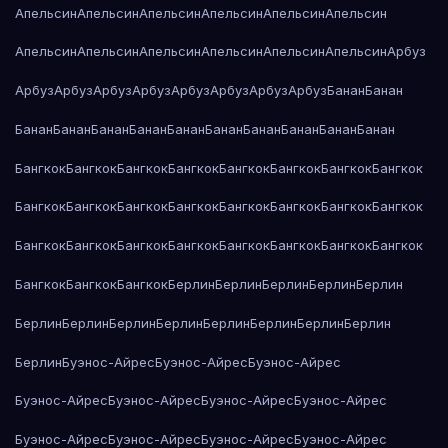
Апельсин
Апельсин
Апельсин
Апельсин
Апельсин
Апельсин
Апельсин
Апельсин
Апельсин
Апельсин
Апельсин
Апельсин
Арбуз
Арбуз
Арбуз
Арбуз
Арбуз
Арбуз
Арбуз
Арбуз
Арбуз
Банан
Банан
Банан
Банан
Банан
Банан
Банан
Банан
Банан
Банан
Банан
Банан
Бангкок
Бангкок
Бангкок
Бангкок
Бангкок
Бангкок
Бангкок
Бангкок
Бангкок
Бангкок
Бангкок
Бангкок
Бангкок
Бангкок
Бангкок
Бангкок
Бангкок
Бангкок
Бангкок
Бангкок
Бангкок
Бангкок
Бангкок
Бангкок
Бангкок
Бангкок
Бангкок
Берлин
Берлин
Берлин
Берлин
Берлин
Берлин
Берлин
Берлин
Берлин
Берлин
Берлин
Берлин
Берлин
Берлин
Буэнос-Айрес
Буэнос-Айрес
Буэнос-Айрес
Буэнос-Айрес
Буэнос-Айрес
Буэнос-Айрес
Буэнос-Айрес
Буэнос-Айрес
Буэнос-Айрес
Буэнос-Айрес
Буэнос-Айрес