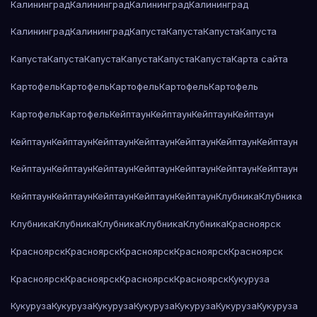
Калининград
Калининград
Калининград
Калининград
Калининград
Калининград
Капуста
Капуста
Капуста
Капуста
Капуста
Капуста
Капуста
Капуста
Капуста
Капуста
Карта сайта
Картофель
Картофель
Картофель
Картофель
Картофель
Картофель
Картофель
Кейптаун
Кейптаун
Кейптаун
Кейптаун
Кейптаун
Кейптаун
Кейптаун
Кейптаун
Кейптаун
Кейптаун
Кейптаун
Кейптаун
Кейптаун
Кейптаун
Кейптаун
Кейптаун
Кейптаун
Кейптаун
Кейптаун
Кейптаун
Кейптаун
Кейптаун
Кейптаун
Клубника
Клубника
Клубника
Клубника
Клубника
Клубника
Клубника
Красноярск
Красноярск
Красноярск
Красноярск
Красноярск
Красноярск
Красноярск
Красноярск
Красноярск
Красноярск
Кукуруза
Кукуруза
Кукуруза
Кукуруза
Кукуруза
Кукуруза
Кукуруза
Кукуруза