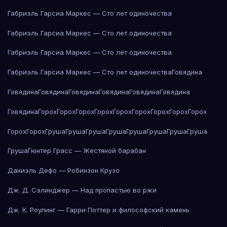
Габриэль Гарсиа Маркес — Сто лет одиночества
Габриэль Гарсиа Маркес — Сто лет одиночества
Габриэль Гарсиа Маркес — Сто лет одиночества
Габриэль Гарсиа Маркес — Сто лет одиночества
Говядина
Говядина
Говядина
Говядина
Говядина
Говядина
Говядина
Говядина
Горох
Горох
Горох
Горох
Горох
Горох
Горох
Горох
Горох
Горох
Горох
Груша
Груша
Груша
Груша
Груша
Груша
Груша
Груша
Груша
Гюнтер Грасс — Жестяной барабан
Даниэль Дефо — Робинзон Крузо
Дж. Д. Сэлинджер — Над пропастью во ржи
Дж. К. Роулинг — Гарри Поттер и философский камень