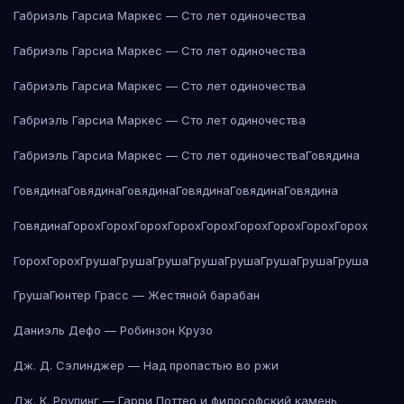
Габриэль Гарсиа Маркес — Сто лет одиночества
Габриэль Гарсиа Маркес — Сто лет одиночества
Габриэль Гарсиа Маркес — Сто лет одиночества
Габриэль Гарсиа Маркес — Сто лет одиночества
Габриэль Гарсиа Маркес — Сто лет одиночества
Говядина
Говядина
Говядина
Говядина
Говядина
Говядина
Говядина
Говядина
Горох
Горох
Горох
Горох
Горох
Горох
Горох
Горох
Горох
Горох
Горох
Груша
Груша
Груша
Груша
Груша
Груша
Груша
Груша
Груша
Гюнтер Грасс — Жестяной барабан
Даниэль Дефо — Робинзон Крузо
Дж. Д. Сэлинджер — Над пропастью во ржи
Дж. К. Роулинг — Гарри Поттер и философский камень