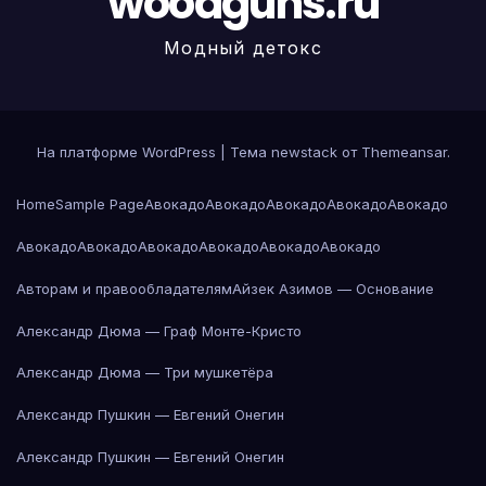
woodguns.ru
Модный детокс
На платформе WordPress
|
Тема newstack от
Themeansar
.
Home
Sample Page
Авокадо
Авокадо
Авокадо
Авокадо
Авокадо
Авокадо
Авокадо
Авокадо
Авокадо
Авокадо
Авокадо
Авторам и правообладателям
Айзек Азимов — Основание
Александр Дюма — Граф Монте-Кристо
Александр Дюма — Три мушкетёра
Александр Пушкин — Евгений Онегин
Александр Пушкин — Евгений Онегин