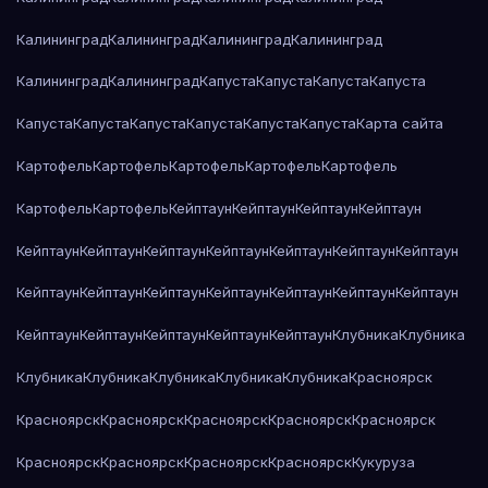
Калининград
Калининград
Калининград
Калининград
Калининград
Калининград
Капуста
Капуста
Капуста
Капуста
Капуста
Капуста
Капуста
Капуста
Капуста
Капуста
Карта сайта
Картофель
Картофель
Картофель
Картофель
Картофель
Картофель
Картофель
Кейптаун
Кейптаун
Кейптаун
Кейптаун
Кейптаун
Кейптаун
Кейптаун
Кейптаун
Кейптаун
Кейптаун
Кейптаун
Кейптаун
Кейптаун
Кейптаун
Кейптаун
Кейптаун
Кейптаун
Кейптаун
Кейптаун
Кейптаун
Кейптаун
Кейптаун
Кейптаун
Клубника
Клубника
Клубника
Клубника
Клубника
Клубника
Клубника
Красноярск
Красноярск
Красноярск
Красноярск
Красноярск
Красноярск
Красноярск
Красноярск
Красноярск
Красноярск
Кукуруза