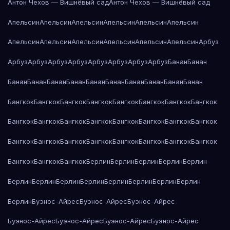
Антон Чехов — Вишнёвый сад
Антон Чехов — Вишнёвый сад
Апельсин
Апельсин
Апельсин
Апельсин
Апельсин
Апельсин
Апельсин
Апельсин
Апельсин
Апельсин
Апельсин
Апельсин
Арбуз
Арбуз
Арбуз
Арбуз
Арбуз
Арбуз
Арбуз
Арбуз
Арбуз
Банан
Банан
Банан
Банан
Банан
Банан
Банан
Банан
Банан
Банан
Банан
Банан
Бангкок
Бангкок
Бангкок
Бангкок
Бангкок
Бангкок
Бангкок
Бангкок
Бангкок
Бангкок
Бангкок
Бангкок
Бангкок
Бангкок
Бангкок
Бангкок
Бангкок
Бангкок
Бангкок
Бангкок
Бангкок
Бангкок
Бангкок
Бангкок
Бангкок
Бангкок
Бангкок
Берлин
Берлин
Берлин
Берлин
Берлин
Берлин
Берлин
Берлин
Берлин
Берлин
Берлин
Берлин
Берлин
Берлин
Буэнос-Айрес
Буэнос-Айрес
Буэнос-Айрес
Буэнос-Айрес
Буэнос-Айрес
Буэнос-Айрес
Буэнос-Айрес