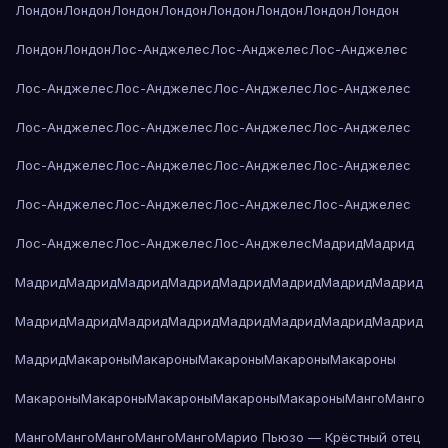
Лондон
Лондон
Лондон
Лондон
Лондон
Лондон
Лондон
Лондон
Лондон
Лондон
Лос-Анджелес
Лос-Анджелес
Лос-Анджелес
Лос-Анджелес
Лос-Анджелес
Лос-Анджелес
Лос-Анджелес
Лос-Анджелес
Лос-Анджелес
Лос-Анджелес
Лос-Анджелес
Лос-Анджелес
Лос-Анджелес
Лос-Анджелес
Лос-Анджелес
Лос-Анджелес
Лос-Анджелес
Лос-Анджелес
Лос-Анджелес
Лос-Анджелес
Лос-Анджелес
Лос-Анджелес
Мадрид
Мадрид
Мадрид
Мадрид
Мадрид
Мадрид
Мадрид
Мадрид
Мадрид
Мадрид
Мадрид
Мадрид
Мадрид
Мадрид
Мадрид
Мадрид
Мадрид
Мадрид
Мадрид
Макароны
Макароны
Макароны
Макароны
Макароны
Макароны
Макароны
Макароны
Макароны
Макароны
Манго
Манго
Манго
Манго
Манго
Манго
Манго
Марио Пьюзо — Крёстный отец