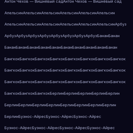
Антон Чехов — Вишнёвый сад
Антон Чехов — Вишнёвый сад
Апельсин
Апельсин
Апельсин
Апельсин
Апельсин
Апельсин
Апельсин
Апельсин
Апельсин
Апельсин
Апельсин
Апельсин
Арбуз
Арбуз
Арбуз
Арбуз
Арбуз
Арбуз
Арбуз
Арбуз
Арбуз
Банан
Банан
Банан
Банан
Банан
Банан
Банан
Банан
Банан
Банан
Банан
Банан
Бангкок
Бангкок
Бангкок
Бангкок
Бангкок
Бангкок
Бангкок
Бангкок
Бангкок
Бангкок
Бангкок
Бангкок
Бангкок
Бангкок
Бангкок
Бангкок
Бангкок
Бангкок
Бангкок
Бангкок
Бангкок
Бангкок
Бангкок
Бангкок
Бангкок
Бангкок
Бангкок
Берлин
Берлин
Берлин
Берлин
Берлин
Берлин
Берлин
Берлин
Берлин
Берлин
Берлин
Берлин
Берлин
Берлин
Буэнос-Айрес
Буэнос-Айрес
Буэнос-Айрес
Буэнос-Айрес
Буэнос-Айрес
Буэнос-Айрес
Буэнос-Айрес