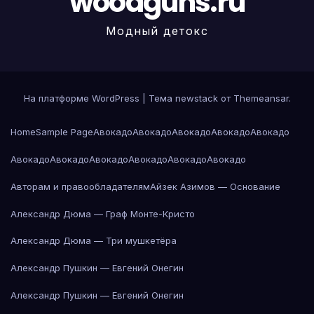
woodguns.ru
Модный детокс
На платформе WordPress
|
Тема newstack от
Themeansar
.
Home
Sample Page
Авокадо
Авокадо
Авокадо
Авокадо
Авокадо
Авокадо
Авокадо
Авокадо
Авокадо
Авокадо
Авокадо
Авторам и правообладателям
Айзек Азимов — Основание
Александр Дюма — Граф Монте-Кристо
Александр Дюма — Три мушкетёра
Александр Пушкин — Евгений Онегин
Александр Пушкин — Евгений Онегин