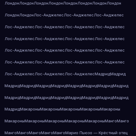
Лондон
Лондон
Лондон
Лондон
Лондон
Лондон
Лондон
Лондон
Лондон
Лондон
Лос-Анджелес
Лос-Анджелес
Лос-Анджелес
Лос-Анджелес
Лос-Анджелес
Лос-Анджелес
Лос-Анджелес
Лос-Анджелес
Лос-Анджелес
Лос-Анджелес
Лос-Анджелес
Лос-Анджелес
Лос-Анджелес
Лос-Анджелес
Лос-Анджелес
Лос-Анджелес
Лос-Анджелес
Лос-Анджелес
Лос-Анджелес
Лос-Анджелес
Лос-Анджелес
Лос-Анджелес
Мадрид
Мадрид
Мадрид
Мадрид
Мадрид
Мадрид
Мадрид
Мадрид
Мадрид
Мадрид
Мадрид
Мадрид
Мадрид
Мадрид
Мадрид
Мадрид
Мадрид
Мадрид
Мадрид
Макароны
Макароны
Макароны
Макароны
Макароны
Макароны
Макароны
Макароны
Макароны
Макароны
Манго
Манго
Манго
Манго
Манго
Манго
Манго
Марио Пьюзо — Крёстный отец