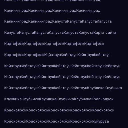
Калининград
Калининград
Калининград
Калининград
Калининград
Калининград
Капуста
Капуста
Капуста
Капуста
Капуста
Капуста
Капуста
Капуста
Капуста
Капуста
Карта сайта
Картофель
Картофель
Картофель
Картофель
Картофель
Картофель
Картофель
Кейптаун
Кейптаун
Кейптаун
Кейптаун
Кейптаун
Кейптаун
Кейптаун
Кейптаун
Кейптаун
Кейптаун
Кейптаун
Кейптаун
Кейптаун
Кейптаун
Кейптаун
Кейптаун
Кейптаун
Кейптаун
Кейптаун
Кейптаун
Кейптаун
Кейптаун
Кейптаун
Клубника
Клубника
Клубника
Клубника
Клубника
Клубника
Клубника
Красноярск
Красноярск
Красноярск
Красноярск
Красноярск
Красноярск
Красноярск
Красноярск
Красноярск
Красноярск
Кукуруза