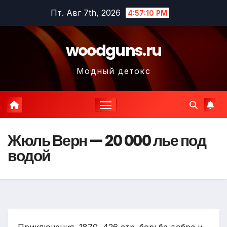
Перейти
Пт. Авг 7th, 2026
4:57:11 PM
к
содержимому
woodguns.ru
Модный детокс
Жюль Верн — 20 000 лье под
водой