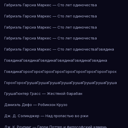
Габриэль Гарсиа Маркес — Сто лет одиночества
Габриэль Гарсиа Маркес — Сто лет одиночества
Габриэль Гарсиа Маркес — Сто лет одиночества
Габриэль Гарсиа Маркес — Сто лет одиночества
Габриэль Гарсиа Маркес — Сто лет одиночества
Говядина
Говядина
Говядина
Говядина
Говядина
Говядина
Говядина
Говядина
Горох
Горох
Горох
Горох
Горох
Горох
Горох
Горох
Горох
Горох
Горох
Груша
Груша
Груша
Груша
Груша
Груша
Груша
Груша
Груша
Гюнтер Грасс — Жестяной барабан
Даниэль Дефо — Робинзон Крузо
Дж. Д. Сэлинджер — Над пропастью во ржи
Дж. К. Роулинг — Гарри Поттер и философский камень