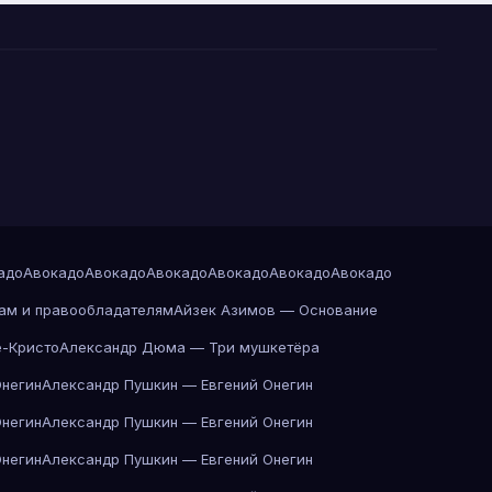
адо
Авокадо
Авокадо
Авокадо
Авокадо
Авокадо
Авокадо
ам и правообладателям
Айзек Азимов — Основание
-Кристо
Александр Дюма — Три мушкетёра
Онегин
Александр Пушкин — Евгений Онегин
Онегин
Александр Пушкин — Евгений Онегин
Онегин
Александр Пушкин — Евгений Онегин