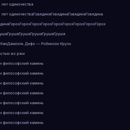
 лет одиночества
 лет одиночества
Говядина
Говядина
Говядина
Говядина
ядина
Горох
Горох
Горох
Горох
Горох
Горох
Горох
Горох
Горох
руша
Груша
Груша
Груша
Груша
Груша
абан
Даниэль Дефо — Робинзон Крузо
астью во ржи
 и философский камень
 и философский камень
 и философский камень
 и философский камень
 и философский камень
 и философский камень
 и философский камень