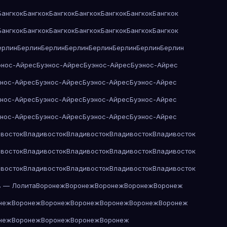
Бангкок
Бангкок
Бангкок
Бангкок
Бангкок
Бангкок
Бангкок
Бангкок
Бангкок
Бангкок
Бангкок
Бангкок
Бангкок
Бангкок
ерлин
Берлин
Берлин
Берлин
Берлин
Берлин
Берлин
Берлин
энос-Айрес
Буэнос-Айрес
Буэнос-Айрес
Буэнос-Айрес
энос-Айрес
Буэнос-Айрес
Буэнос-Айрес
Буэнос-Айрес
энос-Айрес
Буэнос-Айрес
Буэнос-Айрес
Буэнос-Айрес
энос-Айрес
Буэнос-Айрес
Буэнос-Айрес
Буэнос-Айрес
восток
Владивосток
Владивосток
Владивосток
Владивосток
восток
Владивосток
Владивосток
Владивосток
Владивосток
восток
Владивосток
Владивосток
Владивосток
Владивосток
в — Лолита
Воронеж
Воронеж
Воронеж
Воронеж
Воронеж
неж
Воронеж
Воронеж
Воронеж
Воронеж
Воронеж
Воронеж
неж
Воронеж
Воронеж
Воронеж
Воронеж