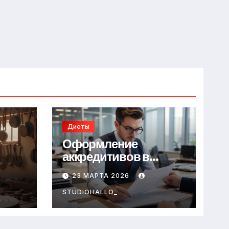
Диеты
Оформление
аккредитивов в
международной
23 МАРТА 2026
торговле
STUDIOHALLO_